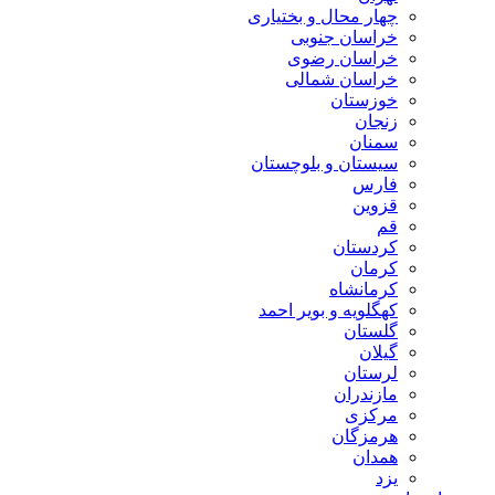
چهار محال و بختیاری
خراسان جنوبی
خراسان رضوی
خراسان شمالی
خوزستان
زنجان
سمنان
سیستان و بلوچستان
فارس
قزوین
قم
کردستان
کرمان
کرمانشاه
کهگلویه و بویر احمد
گلستان
گیلان
لرستان
مازندران
مرکزی
هرمزگان
همدان
یزد