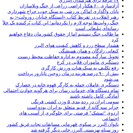
۱۷ غرفه برای هنرمندان البرزی
آزادسازی ۶۰ هکتار اراضی زراعی از چنگ ویلاسازان
پایان واگذاری اماکن ورزشی به سبک چوب حراج شهرداری
رهبر انقلاب در تقریظ کتاب «ایستگاه خیابان روزولت»: به
جنگ روایت‌ها توجه لازم را نکرده‌ایم؛ این کتاب پُرکننده‌ یک خلأ
رسانه‌ای تبلیغاتی است
ما طالب جنگ نیستیم اما از حقوق کشورمان دفاع خواهیم
کرد
هشدار سطح زرد و کاهش کیفیت هوای البرز
کنعانی زادگان و همان همیشگی
تحویل سارگپه مصدوم به اداره حفاظت محیط زیست
دستگیری ماموران قلابی در کرج
رفع تکلیف به سبک هیات ورزش کارگری
بیش از ۹۰ درصد هزینه درمان زوجین نابارور پرداخت
می‌شود
دستگیری عاملان حمله به کارگر قهوه خانه در حصارک
تمام دستگاه های خدمات رسان برای هرگونه حوادث احتمالی
آمادگی کامل داشته باشند
سومی ایران در رده بندی ۵ وزن کشتی فرنگی
جزایر سه گانه از قدیم متعلق به ایران بوده است
اردوی “تمشک” فرصتی برای جلوگیری از آسیب های
اجتماعی
بانوان البرز بر سکوی قهرمانی مسابقات نجات غریق کشور
روز سیاه بهزیستی البرز، جانی دیگر گرفته شد