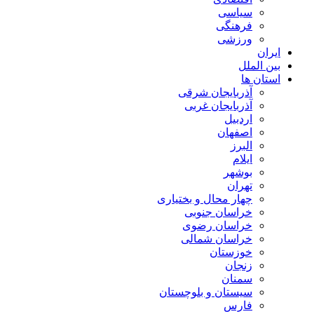
سیاسی
فرهنگی
ورزشی
ایران
بین الملل
استان ها
آذربایجان شرقی
آذربایجان غربی
اردبیل
اصفهان
البرز
ایلام
بوشهر
تهران
چهار محال و بختیاری
خراسان جنوبی
خراسان رضوی
خراسان شمالی
خوزستان
زنجان
سمنان
سیستان و بلوچستان
فارس