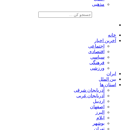
مذهبی
خانه
آخرین اخبار
اجتماعی
اقتصادی
سیاسی
فرهنگی
ورزشی
ایران
بین الملل
استان ها
آذربایجان شرقی
آذربایجان غربی
اردبیل
اصفهان
البرز
ایلام
بوشهر
تهران