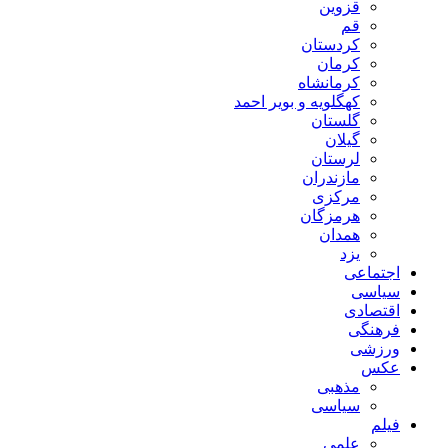
قزوین
قم
کردستان
کرمان
کرمانشاه
کهگلویه و بویر احمد
گلستان
گیلان
لرستان
مازندران
مرکزی
هرمزگان
همدان
یزد
اجتماعی
سیاسی
اقتصادی
فرهنگی
ورزشی
عکس
مذهبی
سیاسی
فیلم
علمی