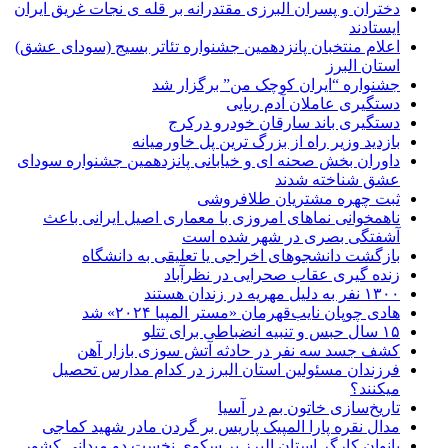
دختران و پسران البرزی مقتدرانه بر قله ی نجات غریق ایران
ایستادند
اعلام منتخبان پانزدهمین جشنواره تئاتر بسیج (سودای عشق)
استان البرز
جشنواره “ایران کوچک من” برگزار شد
دستگیری عاملان آدم ربایی
دستگیری باند سارقان خودرو درکرج
بازدید وزیر راه از بزرگ ترین پل خاورمیانه
داوران بخش صحنه ای و خیابانی پانزدهمین جشنواره سودای
عشق شناخته شدند
ثبت چهره مشتریان طلافروشی
ناهمخوانی نماهای امروزی با معماری اصیل ایرانی باعث
آشفتگی بصری در شهر شده است
بازگشت دانشجوهای اخراجی یا تعلیقی به دانشگاه
زنده گیری عقاب صحرایی در نظرآباد
۱۳۰۰ نفر به دلیل مهریه در زندان هستند
هادی چوپان نایب‌قهرمان «مستر المپیا ۲۰۲۴» شد
۱۵ سال حبس و تنبیه انضباطی برای تتلو
کشف جسد سه نفر در حادثه آتش سوزی بازار آهن
فرزندان مسئولین استان البرز در کدام مدارس تحصیل
میکنند؟
‌تاریخ‌سازی خاتون بم در آسیا
مدال نقره پارا المپیک پاریس بر گردن مادر شهید کماجی
بانوان کارگر استان البرز بر سکوی نخست دو میدانی کشور