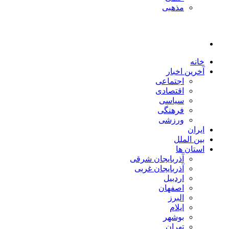
مذهبی
خانه
آخرین اخبار
اجتماعی
اقتصادی
سیاسی
فرهنگی
ورزشی
ایران
بین الملل
استان ها
آذربایجان شرقی
آذربایجان غربی
اردبیل
اصفهان
البرز
ایلام
بوشهر
تهران