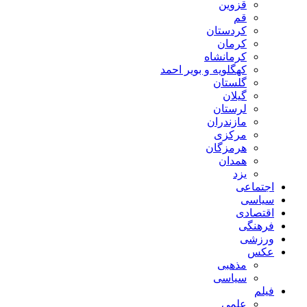
قزوین
قم
کردستان
کرمان
کرمانشاه
کهگلویه و بویر احمد
گلستان
گیلان
لرستان
مازندران
مرکزی
هرمزگان
همدان
یزد
اجتماعی
سیاسی
اقتصادی
فرهنگی
ورزشی
عکس
مذهبی
سیاسی
فیلم
علمی