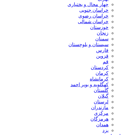
چهار محال و بختیاری
خراسان جنوبی
خراسان رضوی
خراسان شمالی
خوزستان
زنجان
سمنان
سیستان و بلوچستان
فارس
قزوین
قم
کردستان
کرمان
کرمانشاه
کهگلویه و بویر احمد
گلستان
گیلان
لرستان
مازندران
مرکزی
هرمزگان
همدان
یزد