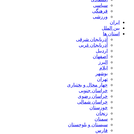
سیاسی
فرهنگی
ورزشی
ایران
بین الملل
استان ها
آذربایجان شرقی
آذربایجان غربی
اردبیل
اصفهان
البرز
ایلام
بوشهر
تهران
چهار محال و بختیاری
خراسان جنوبی
خراسان رضوی
خراسان شمالی
خوزستان
زنجان
سمنان
سیستان و بلوچستان
فارس