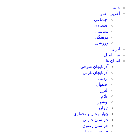
خانه
آخرین اخبار
اجتماعی
اقتصادی
سیاسی
فرهنگی
ورزشی
ایران
بین الملل
استان ها
آذربایجان شرقی
آذربایجان غربی
اردبیل
اصفهان
البرز
ایلام
بوشهر
تهران
چهار محال و بختیاری
خراسان جنوبی
خراسان رضوی
خراسان شمالی