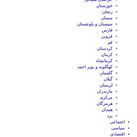
خوزستان
زنجان
سمنان
سیستان و بلوچستان
فارس
قزوین
قم
کردستان
کرمان
کرمانشاه
کهگلویه و بویر احمد
گلستان
گیلان
لرستان
مازندران
مرکزی
هرمزگان
همدان
یزد
اجتماعی
سیاسی
اقتصادی