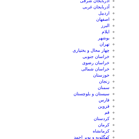
آذربایجان شرقی
آذربایجان غربی
اردبیل
اصفهان
البرز
ایلام
بوشهر
تهران
چهار محال و بختیاری
خراسان جنوبی
خراسان رضوی
خراسان شمالی
خوزستان
زنجان
سمنان
سیستان و بلوچستان
فارس
قزوین
قم
کردستان
کرمان
کرمانشاه
کهگلویه و بویر احمد