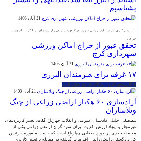
بشناسیم
21 آبان 1403
باز پس گیری اولین سالن ورزشی شهرداری کرج پس از عبور از پدیده ای ویرانگر به نام چوب
حراجی
تحقق عبور از حراج اماکن ورزشی
شهرداری کرج
21 آبان 1403
۱۷ غرفه برای هنرمندان البرزی
بایگانی‌های البرز - پایگاه خبری جهان البرز
21 آبان 1403
آزادسازی ۶۰ هکتار اراضی زراعی از چنگ
ویلاسازان
مصطفی جلیلی دادستان عمومی و انقلاب چهارباغ گفت: تغییر کاربری‌های
غیرمجاز و ایجاد ارزش افزوده برای سوداگران اراضی زراعی یکی از
معضلات جدی در حوزه قضایی چهارباغ است که حسب مأموریت رئیس
کل دادگستری استان البرز اقدامات گذشته در مقابله با تغییر کاربری