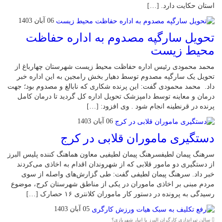
استان حکایت دارد. […]
06 آبان 1403
تحویل سارگپه مصدوم به اداره حفاظت
محیط زیست
محمد محمودی رئیس اداره حفاظت محیط زیست شهرستان چهارباغ از
تحویل یک سارگپه مصدوم توسط دهیار بخش رامجین به این اداره خبر
داد. محمد محمودی گفت: این پرنده شکاری که نابالغ و مصدوم بود؛ جهت
درمان و معاینه توسط دامپزشک تحویل اداره کل گردید تا درمان کامل
پرنده در قرنطینه انجام شود . وی افزود: […]
06 آبان 1403
دستگیری ماموران قلابی در کرج
سرهنگ پیمان لطیفسرهنگ پیمان لطیفیی معاون هماهنگ کننده پلیس البرز
از دستگیری دو مامور قلابی که از شهروندان اقدام به اخاذی می‌کردند
خبر داد. سرهنگ پیمان لطیفی گفت: طی گزارش‌های واصله از سوی
مردم مبنی بر اخاذی ماموران در یکی از مناطق شهرستان کرج، موضوع
رسیدگی به پرونده در دستور کار ماموران کلانتری ۱۶ حصارک […]
05 آبان 1403
سالن تیراندازی کارگران البرز یا انبار شهربازی؟