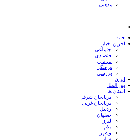
مذهبی
خانه
آخرین اخبار
اجتماعی
اقتصادی
سیاسی
فرهنگی
ورزشی
ایران
بین الملل
استان ها
آذربایجان شرقی
آذربایجان غربی
اردبیل
اصفهان
البرز
ایلام
بوشهر
تهران