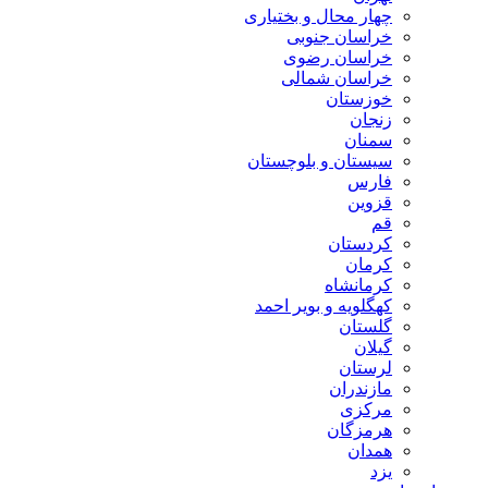
چهار محال و بختیاری
خراسان جنوبی
خراسان رضوی
خراسان شمالی
خوزستان
زنجان
سمنان
سیستان و بلوچستان
فارس
قزوین
قم
کردستان
کرمان
کرمانشاه
کهگلویه و بویر احمد
گلستان
گیلان
لرستان
مازندران
مرکزی
هرمزگان
همدان
یزد