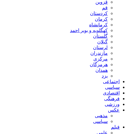
قزوین
قم
کردستان
کرمان
کرمانشاه
کهگلویه و بویر احمد
گلستان
گیلان
لرستان
مازندران
مرکزی
هرمزگان
همدان
یزد
اجتماعی
سیاسی
اقتصادی
فرهنگی
ورزشی
عکس
مذهبی
سیاسی
فیلم
علمی