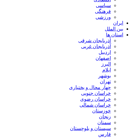
سیاسی
فرهنگی
ورزشی
ایران
بین الملل
استان ها
آذربایجان شرقی
آذربایجان غربی
اردبیل
اصفهان
البرز
ایلام
بوشهر
تهران
چهار محال و بختیاری
خراسان جنوبی
خراسان رضوی
خراسان شمالی
خوزستان
زنجان
سمنان
سیستان و بلوچستان
فارس