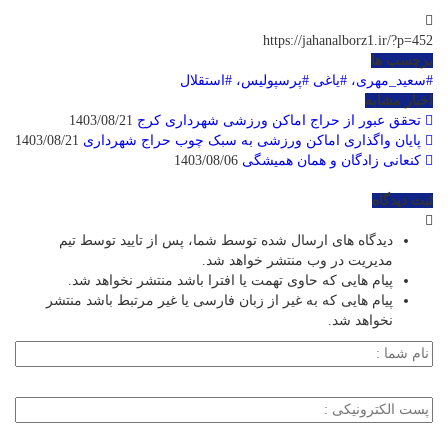
https://jahanalborz1.ir/?p=452
برچسب ها
#سعید_مهری، #یاغی #پرسپولیس، #استقلال
اخبار مشابه
تحقق عبور از حراج اماکن ورزشی شهرداری کرج
1403/08/21
پایان واگذاری اماکن ورزشی به سبک چوب حراج شهرداری
1403/08/21
کنعانی زادگان و همان همیشگی
1403/08/06
ثبت دیدگاه
دیدگاه های ارسال شده توسط شما، پس از تایید توسط تیم
مدیریت در وب منتشر خواهد شد.
پیام هایی که حاوی تهمت یا افترا باشد منتشر نخواهد شد.
پیام هایی که به غیر از زبان فارسی یا غیر مرتبط باشد منتشر
نخواهد شد.