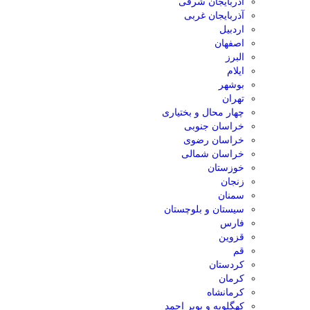
آذربایجان شرقی
آذربایجان غربی
اردبیل
اصفهان
البرز
ایلام
بوشهر
تهران
چهار محال و بختیاری
خراسان جنوبی
خراسان رضوی
خراسان شمالی
خوزستان
زنجان
سمنان
سیستان و بلوچستان
فارس
قزوین
قم
کردستان
کرمان
کرمانشاه
کهگلویه و بویر احمد