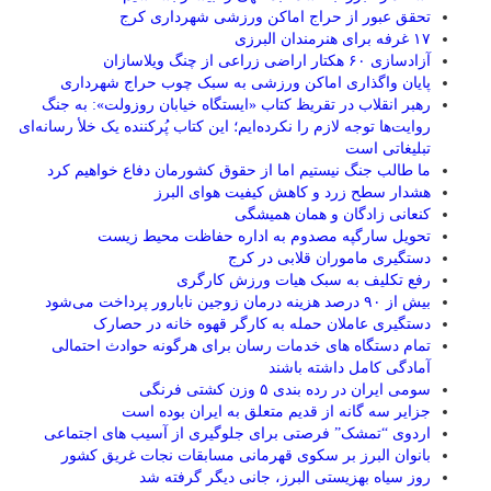
تحقق عبور از حراج اماکن ورزشی شهرداری کرج
۱۷ غرفه برای هنرمندان البرزی
آزادسازی ۶۰ هکتار اراضی زراعی از چنگ ویلاسازان
پایان واگذاری اماکن ورزشی به سبک چوب حراج شهرداری
رهبر انقلاب در تقریظ کتاب «ایستگاه خیابان روزولت»: به جنگ
روایت‌ها توجه لازم را نکرده‌ایم؛ این کتاب پُرکننده‌ یک خلأ رسانه‌ای
تبلیغاتی است
ما طالب جنگ نیستیم اما از حقوق کشورمان دفاع خواهیم کرد
هشدار سطح زرد و کاهش کیفیت هوای البرز
کنعانی زادگان و همان همیشگی
تحویل سارگپه مصدوم به اداره حفاظت محیط زیست
دستگیری ماموران قلابی در کرج
رفع تکلیف به سبک هیات ورزش کارگری
بیش از ۹۰ درصد هزینه درمان زوجین نابارور پرداخت می‌شود
دستگیری عاملان حمله به کارگر قهوه خانه در حصارک
تمام دستگاه های خدمات رسان برای هرگونه حوادث احتمالی
آمادگی کامل داشته باشند
سومی ایران در رده بندی ۵ وزن کشتی فرنگی
جزایر سه گانه از قدیم متعلق به ایران بوده است
اردوی “تمشک” فرصتی برای جلوگیری از آسیب های اجتماعی
بانوان البرز بر سکوی قهرمانی مسابقات نجات غریق کشور
روز سیاه بهزیستی البرز، جانی دیگر گرفته شد