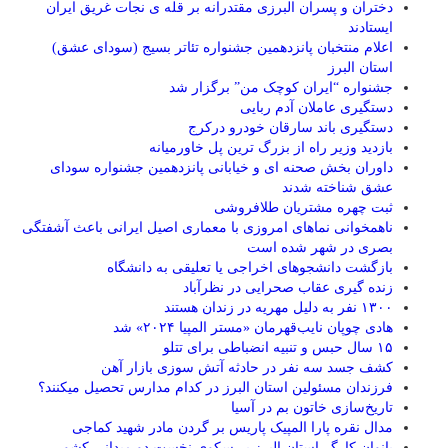
دختران و پسران البرزی مقتدرانه بر قله ی نجات غریق ایران
ایستادند
اعلام منتخبان پانزدهمین جشنواره تئاتر بسیج (سودای عشق)
استان البرز
جشنواره “ایران کوچک من” برگزار شد
دستگیری عاملان آدم ربایی
دستگیری باند سارقان خودرو درکرج
بازدید وزیر راه از بزرگ ترین پل خاورمیانه
داوران بخش صحنه ای و خیابانی پانزدهمین جشنواره سودای
عشق شناخته شدند
ثبت چهره مشتریان طلافروشی
ناهمخوانی نماهای امروزی با معماری اصیل ایرانی باعث آشفتگی
بصری در شهر شده است
بازگشت دانشجوهای اخراجی یا تعلیقی به دانشگاه
زنده گیری عقاب صحرایی در نظرآباد
۱۳۰۰ نفر به دلیل مهریه در زندان هستند
هادی چوپان نایب‌قهرمان «مستر المپیا ۲۰۲۴» شد
۱۵ سال حبس و تنبیه انضباطی برای تتلو
کشف جسد سه نفر در حادثه آتش سوزی بازار آهن
فرزندان مسئولین استان البرز در کدام مدارس تحصیل میکنند؟
‌تاریخ‌سازی خاتون بم در آسیا
مدال نقره پارا المپیک پاریس بر گردن مادر شهید کماجی
بانوان کارگر استان البرز بر سکوی نخست دو میدانی کشور