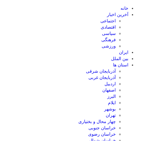
خانه
آخرین اخبار
اجتماعی
اقتصادی
سیاسی
فرهنگی
ورزشی
ایران
بین الملل
استان ها
آذربایجان شرقی
آذربایجان غربی
اردبیل
اصفهان
البرز
ایلام
بوشهر
تهران
چهار محال و بختیاری
خراسان جنوبی
خراسان رضوی
خراسان شمالی