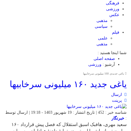
فرهنگی
ورزشی
عکس
مذهبی
سیاسی
فیلم
علمی
مذهبی
شما اینجا هستید :
صفحه اصلی
آرشیو :
ورزشی
یاغی جدیدی 160 میلیونی سرخابیها
یاغی جدید ۱۶۰ میلیونی سرخابیها
ارسال
پرینت
شناسه خبر : 452 | تاریخ انتشار : 19 شهریور 1403 - 19:18 | ارسال توسط
:
خبرنگار
‌سعید مهری، هافبک اسبق استقلال که فصل پیش قرارداد ۱۶۰
میلیون تومانی‌اش با این تیم دستمایۀ طعنۀ هواداران پرسپولیس