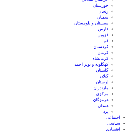
خوزستان
زنجان
سمنان
سیستان و بلوچستان
فارس
قزوین
قم
کردستان
کرمان
کرمانشاه
کهگلویه و بویر احمد
گلستان
گیلان
لرستان
مازندران
مرکزی
هرمزگان
همدان
یزد
اجتماعی
سیاسی
اقتصادی