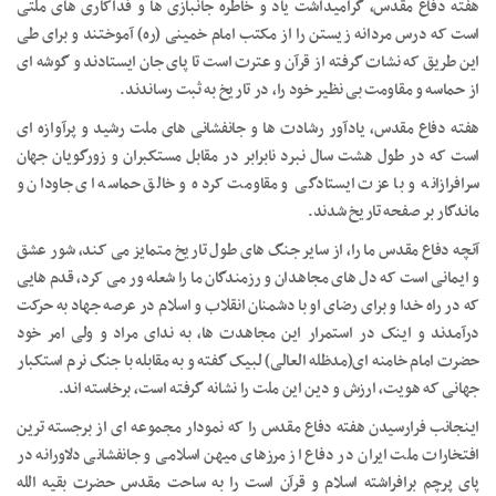
هفته دفاع مقدس، گرامیداشت یاد و خاطره جانبازی ها و فداکاری های ملتی
است که درس مردانه زیستن را از مکتب امام خمینی (ره) آموختند و برای طی
این طریق که نشات گرفته از قرآن و عترت است تا پای جان ایستادند و گوشه ای
از حماسه و مقاومت بی نظیر خود را، در تاریخ به ثبت رساندند.
هفته دفاع مقدس، یادآور رشادت ها و جانفشانی های ملت رشید و پرآوازه ای
است که در طول هشت سال نبرد نابرابر در مقابل مستکبران و زورگویان جهان
سرافرازانه و با عزت ایستادگی و مقاومت کرده و خالق حماسه ای جاودان و
ماندگار بر صفحه تاریخ شدند.
آنچه دفاع مقدس ما را، از سایر جنگ های طول تاریخ متمایز می کند، شور عشق
و ایمانی است که دل های مجاهدان و رزمندگان ما را شعله ور می کرد، قدم هایی
که در راه خدا و برای رضای او با دشمنان انقلاب و اسلام در عرصه جهاد به حرکت
درآمدند و اینک در استمرار این مجاهدت ها، به ندای مراد و ولی امر خود
حضرت امام خامنه ای(مدظله العالی) لبیک گفته و به مقابله با جنگ نرم استکبار
جهانی که هویت، ارزش و دین این ملت را نشانه گرفته است، برخاسته اند.
اینجانب فرارسیدن هفته دفاع مقدس را که نمودار مجموعه ای از برجسته ترین
افتخارات ملت ایران در دفاع از مرزهای میهن اسلامی و جانفشانی دلاورانه در
پای پرچم برافراشته اسلام و قرآن است را به ساحت مقدس حضرت بقیه الله