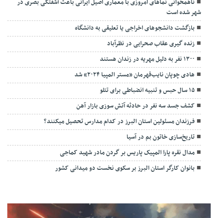
دستگیری عاملان آدم ربایی
دستگیری باند سارقان خودرو درکرج
بازدید وزیر راه از بزرگ ترین پل خاورمیانه
داوران بخش صحنه ای و خیابانی پانزدهمین جشنواره سودای عشق شناخته
شدند
ثبت چهره مشتریان طلافروشی
ناهمخوانی نماهای امروزی با معماری اصیل ایرانی باعث آشفتگی بصری در
شهر شده است
بازگشت دانشجوهای اخراجی یا تعلیقی به دانشگاه
زنده گیری عقاب صحرایی در نظرآباد
۱۳۰۰ نفر به دلیل مهریه در زندان هستند
هادی چوپان نایب‌قهرمان «مستر المپیا ۲۰۲۴» شد
۱۵ سال حبس و تنبیه انضباطی برای تتلو
کشف جسد سه نفر در حادثه آتش سوزی بازار آهن