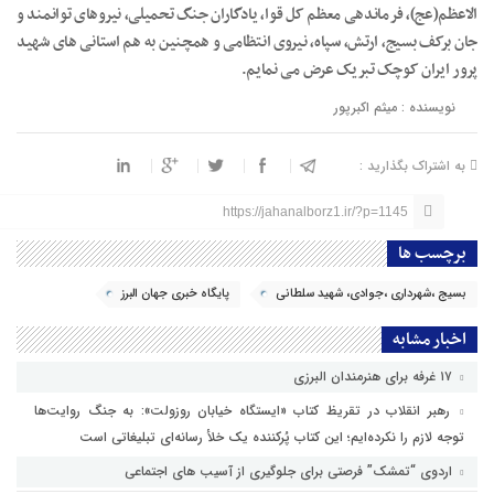
الاعظم(عج)، فرماندهی معظم کل قوا، یادگاران جنگ تحمیلی، نیروهای توانمند و
جان برکف بسیج، ارتش، سپاه، نیروی انتظامی و همچنین به هم استانی های شهید
پرور ایران کوچک تبریک عرض می نمایم.
نویسنده : میثم اکبرپور
به اشتراک بگذارید :
https://jahanalborz1.ir/?p=1145
برچسب ها
بسیج ،شهرداری ،جوادی، شهید سلطانی
پایگاه خبری جهان البرز
اخبار مشابه
۱۷ غرفه برای هنرمندان البرزی
رهبر انقلاب در تقریظ کتاب «ایستگاه خیابان روزولت»: به جنگ روایت‌ها
توجه لازم را نکرده‌ایم؛ این کتاب پُرکننده‌ یک خلأ رسانه‌ای تبلیغاتی است
اردوی “تمشک” فرصتی برای جلوگیری از آسیب های اجتماعی