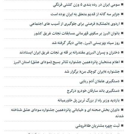
تحویل سارگپه مصدوم به اداره حفاظت محیط زیست
دستگیری ماموران قلابی در کرج
رفع تکلیف به سبک هیات ورزش کارگری
بیش از ۹۰ درصد هزینه درمان زوجین نابارور پرداخت می‌شود
دستگیری عاملان حمله به کارگر قهوه خانه در حصارک
تمام دستگاه های خدمات رسان برای هرگونه حوادث احتمالی آمادگی کامل
داشته باشند
سومی ایران در رده بندی ۵ وزن کشتی فرنگی
جزایر سه گانه از قدیم متعلق به ایران بوده است
اردوی “تمشک” فرصتی برای جلوگیری از آسیب های اجتماعی
بانوان البرز بر سکوی قهرمانی مسابقات نجات غریق کشور
روز سیاه بهزیستی البرز، جانی دیگر گرفته شد
دختران و پسران البرزی مقتدرانه بر قله ی نجات غریق ایران ایستادند
اعلام منتخبان پانزدهمین جشنواره تئاتر بسیج (سودای عشق) استان البرز
جشنواره “ایران کوچک من” برگزار شد