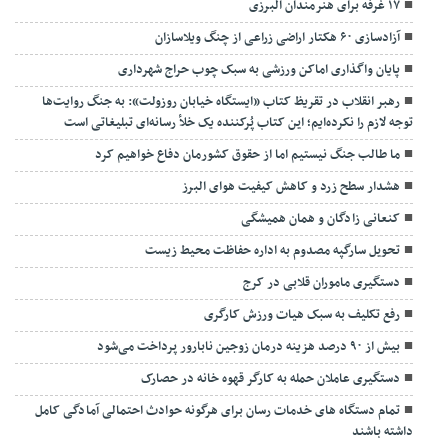
شهرداری
جديدترين ها
استاندار البرز ابقا شد/عبداللهی را بیشتر بشناسیم
استاندار البرز ابقا شد/عبداللهی را بیشتر بشناسیم
تحقق عبور از حراج اماکن ورزشی شهرداری کرج
۱۷ غرفه برای هنرمندان البرزی
آزادسازی ۶۰ هکتار اراضی زراعی از چنگ ویلاسازان
پایان واگذاری اماکن ورزشی به سبک چوب حراج شهرداری
رهبر انقلاب در تقریظ کتاب «ایستگاه خیابان روزولت»: به جنگ روایت‌ها
توجه لازم را نکرده‌ایم؛ این کتاب پُرکننده‌ یک خلأ رسانه‌ای تبلیغاتی است
ما طالب جنگ نیستیم اما از حقوق کشورمان دفاع خواهیم کرد
هشدار سطح زرد و کاهش کیفیت هوای البرز
کنعانی زادگان و همان همیشگی