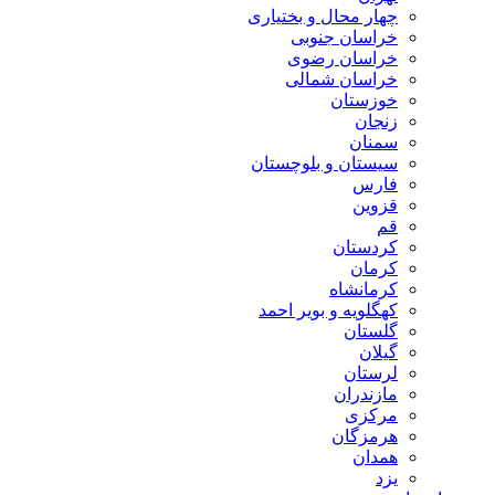
چهار محال و بختیاری
خراسان جنوبی
خراسان رضوی
خراسان شمالی
خوزستان
زنجان
سمنان
سیستان و بلوچستان
فارس
قزوین
قم
کردستان
کرمان
کرمانشاه
کهگلویه و بویر احمد
گلستان
گیلان
لرستان
مازندران
مرکزی
هرمزگان
همدان
یزد