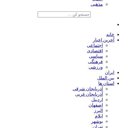
مذهبی
خانه
آخرین اخبار
اجتماعی
اقتصادی
سیاسی
فرهنگی
ورزشی
ایران
بین الملل
استان ها
آذربایجان شرقی
آذربایجان غربی
اردبیل
اصفهان
البرز
ایلام
بوشهر
تهران