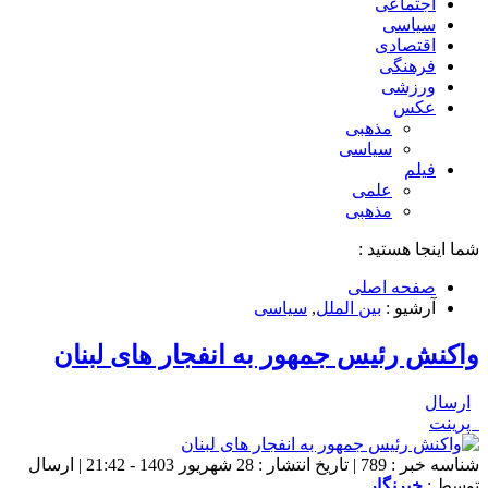
اجتماعی
سیاسی
اقتصادی
فرهنگی
ورزشی
عکس
مذهبی
سیاسی
فیلم
علمی
مذهبی
شما اینجا هستید :
صفحه اصلی
آرشیو :
بین الملل
,
سیاسی
واکنش رئیس جمهور به انفجار های لبنان
ارسال
پرینت
شناسه خبر : 789 | تاریخ انتشار : 28 شهریور 1403 - 21:42 | ارسال
توسط :
خبرنگار