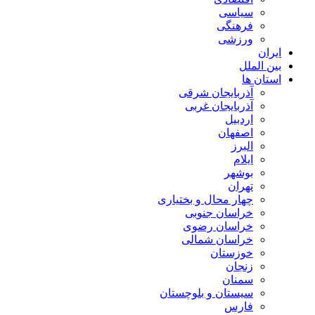
سیاسی
فرهنگی
ورزشی
ایران
بین الملل
استان ها
آذربایجان شرقی
آذربایجان غربی
اردبیل
اصفهان
البرز
ایلام
بوشهر
تهران
چهار محال و بختیاری
خراسان جنوبی
خراسان رضوی
خراسان شمالی
خوزستان
زنجان
سمنان
سیستان و بلوچستان
فارس