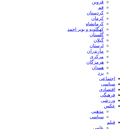
قزوین
قم
کردستان
کرمان
کرمانشاه
کهگلویه و بویر احمد
گلستان
گیلان
لرستان
مازندران
مرکزی
هرمزگان
همدان
یزد
اجتماعی
سیاسی
اقتصادی
فرهنگی
ورزشی
عکس
مذهبی
سیاسی
فیلم
علمی