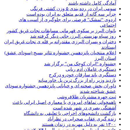
آمادگی کامل داشته باشند
سومی ایران در رده بندی ۵ وزن کشتی فرنگی
جزایر سه گانه از قدیم متعلق به ایران بوده است
اردوی “تمشک” فرصتی برای جلوگیری از آسیب های
اجتماعی
بانوان البرز بر سکوی قهرمانی مسابقات نجات غریق کشور
روز سیاه بهزیستی البرز، جانی دیگر گرفته شد
دختران و پسران البرزی مقتدرانه بر قله ی نجات غریق ایران
ایستادند
اعلام منتخبان پانزدهمین جشنواره تئاتر بسیج (سودای عشق)
استان البرز
جشنواره “ایران کوچک من” برگزار شد
دستگیری عاملان آدم ربایی
دستگیری باند سارقان خودرو درکرج
بازدید وزیر راه از بزرگ ترین پل خاورمیانه
داوران بخش صحنه ای و خیابانی پانزدهمین جشنواره سودای
عشق شناخته شدند
ثبت چهره مشتریان طلافروشی
ناهمخوانی نماهای امروزی با معماری اصیل ایرانی باعث
آشفتگی بصری در شهر شده است
بازگشت دانشجوهای اخراجی یا تعلیقی به دانشگاه
زنده گیری عقاب صحرایی در نظرآباد
۱۳۰۰ نفر به دلیل مهریه در زندان هستند
هادی چوپان نایب‌قهرمان «مستر المپیا ۲۰۲۴» شد