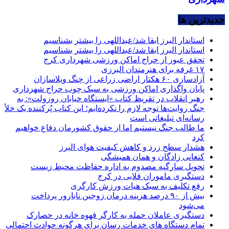
جديدترين ها
استاندار البرز ابقا شد/عبداللهی را بیشتر بشناسیم
استاندار البرز ابقا شد/عبداللهی را بیشتر بشناسیم
تحقق عبور از حراج اماکن ورزشی شهرداری کرج
۱۷ غرفه برای هنرمندان البرزی
آزادسازی ۶۰ هکتار اراضی زراعی از چنگ ویلاسازان
پایان واگذاری اماکن ورزشی به سبک چوب حراج شهرداری
رهبر انقلاب در تقریظ کتاب «ایستگاه خیابان روزولت»: به
جنگ روایت‌ها توجه لازم را نکرده‌ایم؛ این کتاب پُرکننده‌ یک خلأ
رسانه‌ای تبلیغاتی است
ما طالب جنگ نیستیم اما از حقوق کشورمان دفاع خواهیم
کرد
هشدار سطح زرد و کاهش کیفیت هوای البرز
کنعانی زادگان و همان همیشگی
تحویل سارگپه مصدوم به اداره حفاظت محیط زیست
دستگیری ماموران قلابی در کرج
رفع تکلیف به سبک هیات ورزش کارگری
بیش از ۹۰ درصد هزینه درمان زوجین نابارور پرداخت
می‌شود
دستگیری عاملان حمله به کارگر قهوه خانه در حصارک
تمام دستگاه های خدمات رسان برای هرگونه حوادث احتمالی