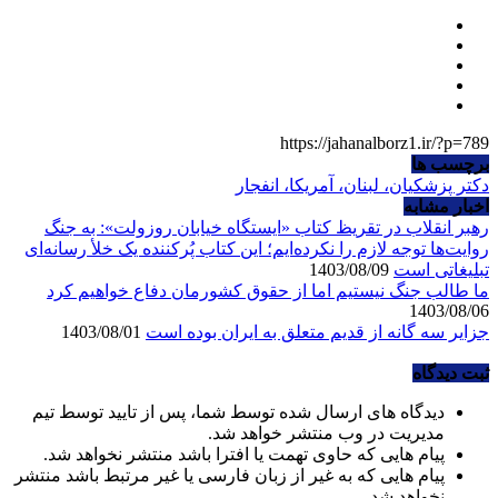
https://jahanalborz1.ir/?p=789
برچسب ها
دکتر پزشکیان، لبنان، آمریکا، انفجار
اخبار مشابه
رهبر انقلاب در تقریظ کتاب «ایستگاه خیابان روزولت»: به جنگ
روایت‌ها توجه لازم را نکرده‌ایم؛ این کتاب پُرکننده‌ یک خلأ رسانه‌ای
تبلیغاتی است
1403/08/09
ما طالب جنگ نیستیم اما از حقوق کشورمان دفاع خواهیم کرد
1403/08/06
جزایر سه گانه از قدیم متعلق به ایران بوده است
1403/08/01
ثبت دیدگاه
دیدگاه های ارسال شده توسط شما، پس از تایید توسط تیم
مدیریت در وب منتشر خواهد شد.
پیام هایی که حاوی تهمت یا افترا باشد منتشر نخواهد شد.
پیام هایی که به غیر از زبان فارسی یا غیر مرتبط باشد منتشر
نخواهد شد.