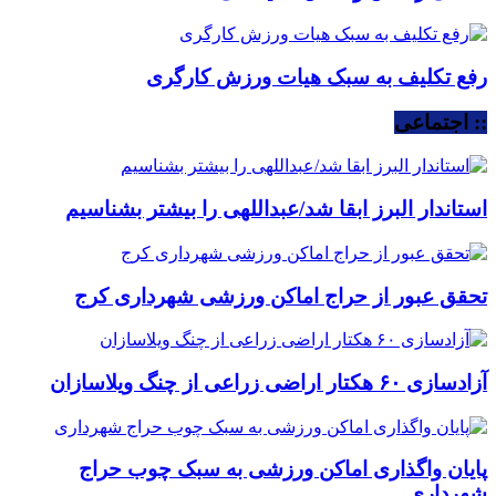
رفع تکلیف به سبک هیات ورزش کارگری
:: اجتماعی
استاندار البرز ابقا شد/عبداللهی را بیشتر بشناسیم
تحقق عبور از حراج اماکن ورزشی شهرداری کرج
آزادسازی ۶۰ هکتار اراضی زراعی از چنگ ویلاسازان
پایان واگذاری اماکن ورزشی به سبک چوب حراج
شهرداری