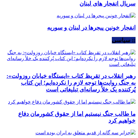
سریال انفجار های لبنان
انفجار خونین پیجرها در لبنان و سوریه
:: سیاسی
رهبر انقلاب در تقریظ کتاب «ایستگاه خیابان روزولت»:
به جنگ روایت‌ها توجه لازم را نکرده‌ایم؛ این کتاب
پُرکننده‌ یک خلأ رسانه‌ای تبلیغاتی است
ما طالب جنگ نیستیم اما از حقوق کشورمان دفاع
خواهیم کرد