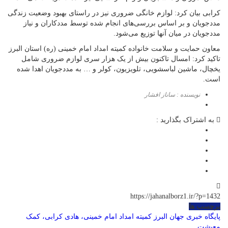
کرابی بیان کرد: لوازم خانگی ضروری نیز در راستای بهبود وضعیت زندگی
مددجویان و بر اساس بررسی‌های انجام شده توسط مددکاران و نیاز
مددجویان در میان آنها توزیع می‌شود.
معاون حمایت و سلامت خانواده کمیته امداد امام خمینی (ره) استان البرز
تاکید کرد: امسال تاکنون بیش از یک هزار سری لوازم ضروری شامل
یخچال، ماشین لباسشویی، تلویزیون، کولر و … به مددجویان اهدا شده
است.
نویسنده : ساناز افشار
به اشتراک بگذارید :
https://jahanalborz1.ir/?p=1432
برچسب ها
پایگاه خبری جهان البرز
کمیته امداد امام خمینی، هادی کرابی، کمک
معیشت