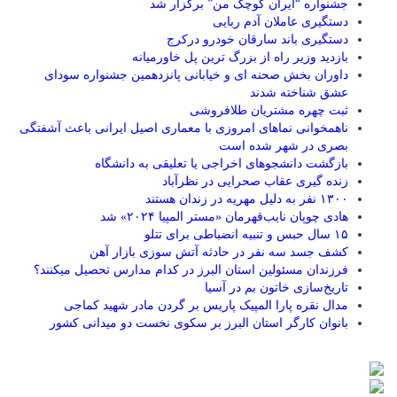
جشنواره “ایران کوچک من” برگزار شد
دستگیری عاملان آدم ربایی
دستگیری باند سارقان خودرو درکرج
بازدید وزیر راه از بزرگ ترین پل خاورمیانه
داوران بخش صحنه ای و خیابانی پانزدهمین جشنواره سودای
عشق شناخته شدند
ثبت چهره مشتریان طلافروشی
ناهمخوانی نماهای امروزی با معماری اصیل ایرانی باعث آشفتگی
بصری در شهر شده است
بازگشت دانشجوهای اخراجی یا تعلیقی به دانشگاه
زنده گیری عقاب صحرایی در نظرآباد
۱۳۰۰ نفر به دلیل مهریه در زندان هستند
هادی چوپان نایب‌قهرمان «مستر المپیا ۲۰۲۴» شد
۱۵ سال حبس و تنبیه انضباطی برای تتلو
کشف جسد سه نفر در حادثه آتش سوزی بازار آهن
فرزندان مسئولین استان البرز در کدام مدارس تحصیل میکنند؟
‌تاریخ‌سازی خاتون بم در آسیا
مدال نقره پارا المپیک پاریس بر گردن مادر شهید کماجی
بانوان کارگر استان البرز بر سکوی نخست دو میدانی کشور