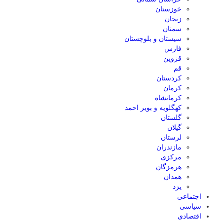
خوزستان
زنجان
سمنان
سیستان و بلوچستان
فارس
قزوین
قم
کردستان
کرمان
کرمانشاه
کهگلویه و بویر احمد
گلستان
گیلان
لرستان
مازندران
مرکزی
هرمزگان
همدان
یزد
اجتماعی
سیاسی
اقتصادی