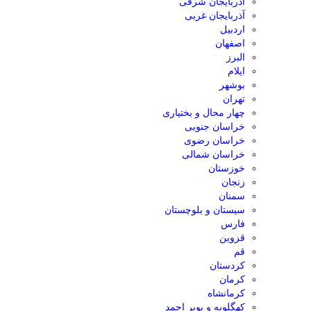
آذربایجان شرقی
آذربایجان غربی
اردبیل
اصفهان
البرز
ایلام
بوشهر
تهران
چهار محال و بختیاری
خراسان جنوبی
خراسان رضوی
خراسان شمالی
خوزستان
زنجان
سمنان
سیستان و بلوچستان
فارس
قزوین
قم
کردستان
کرمان
کرمانشاه
کهگلویه و بویر احمد