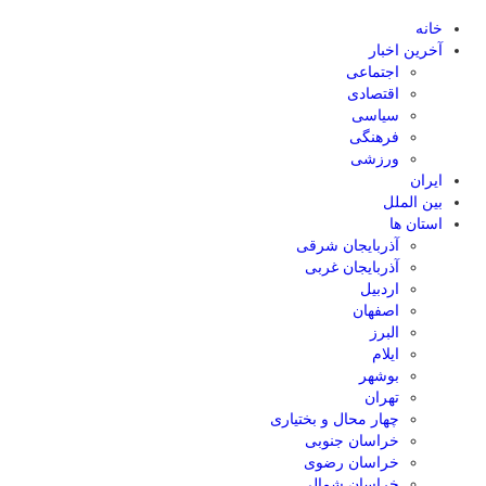
خانه
آخرین اخبار
اجتماعی
اقتصادی
سیاسی
فرهنگی
ورزشی
ایران
بین الملل
استان ها
آذربایجان شرقی
آذربایجان غربی
اردبیل
اصفهان
البرز
ایلام
بوشهر
تهران
چهار محال و بختیاری
خراسان جنوبی
خراسان رضوی
خراسان شمالی