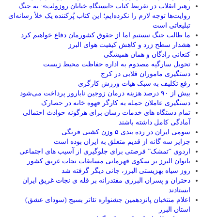
رهبر انقلاب در تقریظ کتاب «ایستگاه خیابان روزولت»: به جنگ
روایت‌ها توجه لازم را نکرده‌ایم؛ این کتاب پُرکننده‌ یک خلأ رسانه‌ای
تبلیغاتی است
ما طالب جنگ نیستیم اما از حقوق کشورمان دفاع خواهیم کرد
هشدار سطح زرد و کاهش کیفیت هوای البرز
کنعانی زادگان و همان همیشگی
تحویل سارگپه مصدوم به اداره حفاظت محیط زیست
دستگیری ماموران قلابی در کرج
رفع تکلیف به سبک هیات ورزش کارگری
بیش از ۹۰ درصد هزینه درمان زوجین نابارور پرداخت می‌شود
دستگیری عاملان حمله به کارگر قهوه خانه در حصارک
تمام دستگاه های خدمات رسان برای هرگونه حوادث احتمالی
آمادگی کامل داشته باشند
سومی ایران در رده بندی ۵ وزن کشتی فرنگی
جزایر سه گانه از قدیم متعلق به ایران بوده است
اردوی “تمشک” فرصتی برای جلوگیری از آسیب های اجتماعی
بانوان البرز بر سکوی قهرمانی مسابقات نجات غریق کشور
روز سیاه بهزیستی البرز، جانی دیگر گرفته شد
دختران و پسران البرزی مقتدرانه بر قله ی نجات غریق ایران
ایستادند
اعلام منتخبان پانزدهمین جشنواره تئاتر بسیج (سودای عشق)
استان البرز