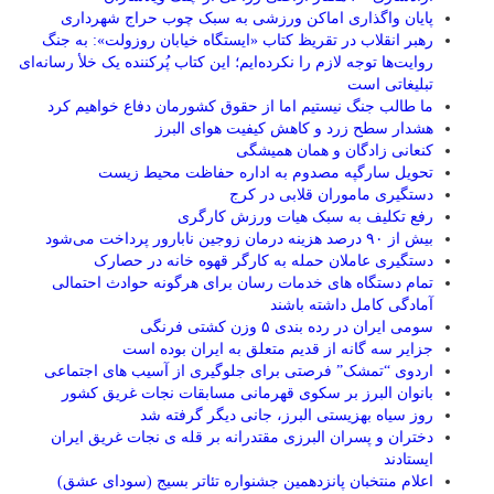
پایان واگذاری اماکن ورزشی به سبک چوب حراج شهرداری
رهبر انقلاب در تقریظ کتاب «ایستگاه خیابان روزولت»: به جنگ
روایت‌ها توجه لازم را نکرده‌ایم؛ این کتاب پُرکننده‌ یک خلأ رسانه‌ای
تبلیغاتی است
ما طالب جنگ نیستیم اما از حقوق کشورمان دفاع خواهیم کرد
هشدار سطح زرد و کاهش کیفیت هوای البرز
کنعانی زادگان و همان همیشگی
تحویل سارگپه مصدوم به اداره حفاظت محیط زیست
دستگیری ماموران قلابی در کرج
رفع تکلیف به سبک هیات ورزش کارگری
بیش از ۹۰ درصد هزینه درمان زوجین نابارور پرداخت می‌شود
دستگیری عاملان حمله به کارگر قهوه خانه در حصارک
تمام دستگاه های خدمات رسان برای هرگونه حوادث احتمالی
آمادگی کامل داشته باشند
سومی ایران در رده بندی ۵ وزن کشتی فرنگی
جزایر سه گانه از قدیم متعلق به ایران بوده است
اردوی “تمشک” فرصتی برای جلوگیری از آسیب های اجتماعی
بانوان البرز بر سکوی قهرمانی مسابقات نجات غریق کشور
روز سیاه بهزیستی البرز، جانی دیگر گرفته شد
دختران و پسران البرزی مقتدرانه بر قله ی نجات غریق ایران
ایستادند
اعلام منتخبان پانزدهمین جشنواره تئاتر بسیج (سودای عشق)