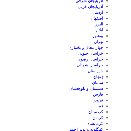
آذربایجان شرقی
آذربایجان غربی
اردبیل
اصفهان
البرز
ایلام
بوشهر
تهران
چهار محال و بختیاری
خراسان جنوبی
خراسان رضوی
خراسان شمالی
خوزستان
زنجان
سمنان
سیستان و بلوچستان
فارس
قزوین
قم
کردستان
کرمان
کرمانشاه
کهگلویه و بویر احمد