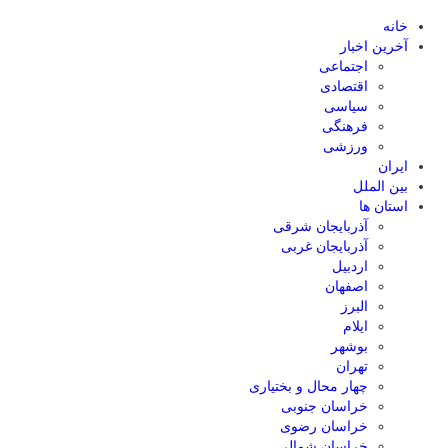
خانه
آخرین اخبار
اجتماعی
اقتصادی
سیاسی
فرهنگی
ورزشی
ایران
بین الملل
استان ها
آذربایجان شرقی
آذربایجان غربی
اردبیل
اصفهان
البرز
ایلام
بوشهر
تهران
چهار محال و بختیاری
خراسان جنوبی
خراسان رضوی
خراسان شمالی