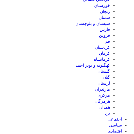
خوزستان
زنجان
سمنان
سیستان و بلوچستان
فارس
قزوین
قم
کردستان
کرمان
کرمانشاه
کهگلویه و بویر احمد
گلستان
گیلان
لرستان
مازندران
مرکزی
هرمزگان
همدان
یزد
اجتماعی
سیاسی
اقتصادی