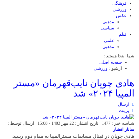
فرهنگی
ورزشی
عکس
مذهبی
سیاسی
فیلم
علمی
مذهبی
شما اینجا هستید :
صفحه اصلی
آرشیو :
ورزشی
هادی چوپان نایب‌قهرمان «مستر
المپیا ۲۰۲۴» شد
ارسال
پرینت
شناسه خبر : 1477 | تاریخ انتشار : 22 مهر 1403 - 15:08 | ارسال توسط :
ساناز افشار
هادی چوپان در فینال مسابقات مسترالمپیا به مقام دوم رسید.