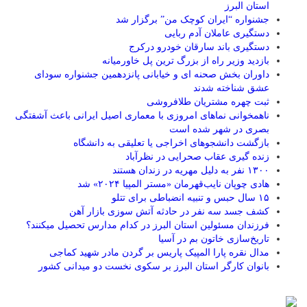
استان البرز
جشنواره “ایران کوچک من” برگزار شد
دستگیری عاملان آدم ربایی
دستگیری باند سارقان خودرو درکرج
بازدید وزیر راه از بزرگ ترین پل خاورمیانه
داوران بخش صحنه ای و خیابانی پانزدهمین جشنواره سودای
عشق شناخته شدند
ثبت چهره مشتریان طلافروشی
ناهمخوانی نماهای امروزی با معماری اصیل ایرانی باعث آشفتگی
بصری در شهر شده است
بازگشت دانشجوهای اخراجی یا تعلیقی به دانشگاه
زنده گیری عقاب صحرایی در نظرآباد
۱۳۰۰ نفر به دلیل مهریه در زندان هستند
هادی چوپان نایب‌قهرمان «مستر المپیا ۲۰۲۴» شد
۱۵ سال حبس و تنبیه انضباطی برای تتلو
کشف جسد سه نفر در حادثه آتش سوزی بازار آهن
فرزندان مسئولین استان البرز در کدام مدارس تحصیل میکنند؟
‌تاریخ‌سازی خاتون بم در آسیا
مدال نقره پارا المپیک پاریس بر گردن مادر شهید کماجی
بانوان کارگر استان البرز بر سکوی نخست دو میدانی کشور