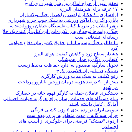
تحقق عبور از حراج اماکن ورزشی شهرداری کرج
۱۷ غرفه برای هنرمندان البرزی
آزادسازی ۶۰ هکتار اراضی زراعی از چنگ ویلاسازان
پایان واگذاری اماکن ورزشی به سبک چوب حراج شهرداری
رهبر انقلاب در تقریظ کتاب «ایستگاه خیابان روزولت»: به
جنگ روایت‌ها توجه لازم را نکرده‌ایم؛ این کتاب پُرکننده‌ یک خلأ
رسانه‌ای تبلیغاتی است
ما طالب جنگ نیستیم اما از حقوق کشورمان دفاع خواهیم
کرد
هشدار سطح زرد و کاهش کیفیت هوای البرز
کنعانی زادگان و همان همیشگی
تحویل سارگپه مصدوم به اداره حفاظت محیط زیست
دستگیری ماموران قلابی در کرج
رفع تکلیف به سبک هیات ورزش کارگری
بیش از ۹۰ درصد هزینه درمان زوجین نابارور پرداخت
می‌شود
دستگیری عاملان حمله به کارگر قهوه خانه در حصارک
تمام دستگاه های خدمات رسان برای هرگونه حوادث احتمالی
آمادگی کامل داشته باشند
سومی ایران در رده بندی ۵ وزن کشتی فرنگی
جزایر سه گانه از قدیم متعلق به ایران بوده است
اردوی “تمشک” فرصتی برای جلوگیری از آسیب های
اجتماعی