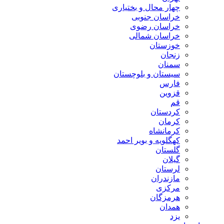
چهار محال و بختیاری
خراسان جنوبی
خراسان رضوی
خراسان شمالی
خوزستان
زنجان
سمنان
سیستان و بلوچستان
فارس
قزوین
قم
کردستان
کرمان
کرمانشاه
کهگلویه و بویر احمد
گلستان
گیلان
لرستان
مازندران
مرکزی
هرمزگان
همدان
یزد