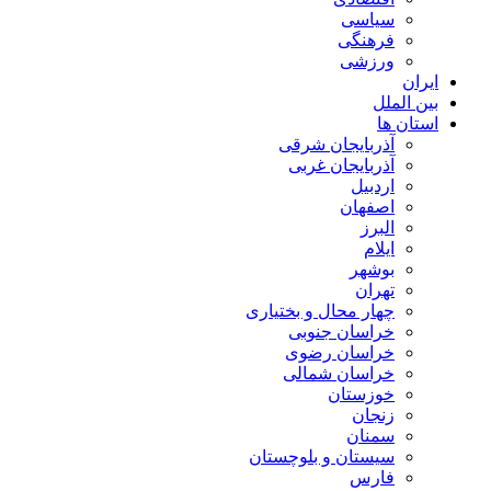
سیاسی
فرهنگی
ورزشی
ایران
بین الملل
استان ها
آذربایجان شرقی
آذربایجان غربی
اردبیل
اصفهان
البرز
ایلام
بوشهر
تهران
چهار محال و بختیاری
خراسان جنوبی
خراسان رضوی
خراسان شمالی
خوزستان
زنجان
سمنان
سیستان و بلوچستان
فارس