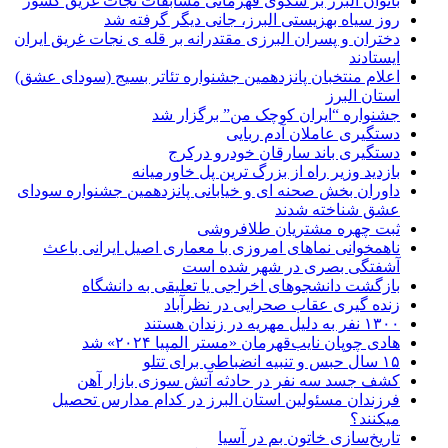
بانوان البرز بر سکوی قهرمانی مسابقات نجات غریق کشور
روز سیاه بهزیستی البرز، جانی دیگر گرفته شد
دختران و پسران البرزی مقتدرانه بر قله ی نجات غریق ایران
ایستادند
اعلام منتخبان پانزدهمین جشنواره تئاتر بسیج (سودای عشق)
استان البرز
جشنواره “ایران کوچک من” برگزار شد
دستگیری عاملان آدم ربایی
دستگیری باند سارقان خودرو درکرج
بازدید وزیر راه از بزرگ ترین پل خاورمیانه
داوران بخش صحنه ای و خیابانی پانزدهمین جشنواره سودای
عشق شناخته شدند
ثبت چهره مشتریان طلافروشی
ناهمخوانی نماهای امروزی با معماری اصیل ایرانی باعث
آشفتگی بصری در شهر شده است
بازگشت دانشجوهای اخراجی یا تعلیقی به دانشگاه
زنده گیری عقاب صحرایی در نظرآباد
۱۳۰۰ نفر به دلیل مهریه در زندان هستند
هادی چوپان نایب‌قهرمان «مستر المپیا ۲۰۲۴» شد
۱۵ سال حبس و تنبیه انضباطی برای تتلو
کشف جسد سه نفر در حادثه آتش سوزی بازار آهن
فرزندان مسئولین استان البرز در کدام مدارس تحصیل
میکنند؟
‌تاریخ‌سازی خاتون بم در آسیا