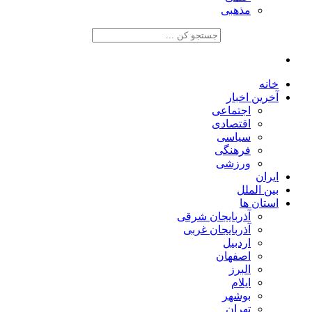
مذهبی
خانه
آخرین اخبار
اجتماعی
اقتصادی
سیاسی
فرهنگی
ورزشی
ایران
بین الملل
استان ها
آذربایجان شرقی
آذربایجان غربی
اردبیل
اصفهان
البرز
ایلام
بوشهر
تهران