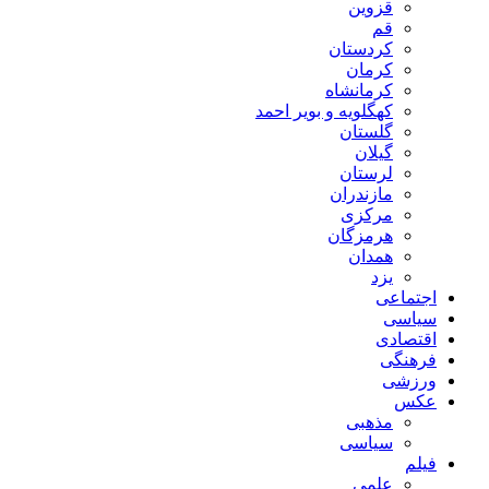
قزوین
قم
کردستان
کرمان
کرمانشاه
کهگلویه و بویر احمد
گلستان
گیلان
لرستان
مازندران
مرکزی
هرمزگان
همدان
یزد
اجتماعی
سیاسی
اقتصادی
فرهنگی
ورزشی
عکس
مذهبی
سیاسی
فیلم
علمی