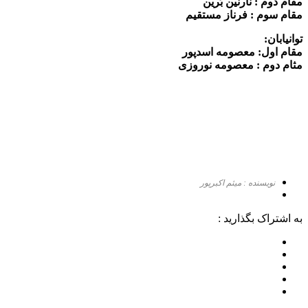
مقام دوم : نارنین بَرین
مقام سوم : فرناز مستقیم
توانیابان:
مقام اول: معصومه اسدپور
مثام دوم : معصومه نوروزی
نویسنده : میثم اکبرپور
به اشتراک بگذارید :