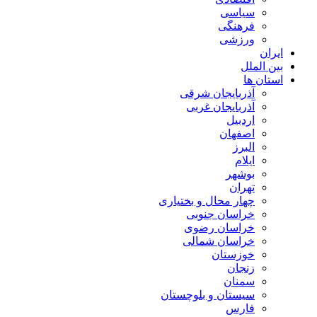
سیاسی
فرهنگی
ورزشی
ایران
بین الملل
استان ها
آذربایجان شرقی
آذربایجان غربی
اردبیل
اصفهان
البرز
ایلام
بوشهر
تهران
چهار محال و بختیاری
خراسان جنوبی
خراسان رضوی
خراسان شمالی
خوزستان
زنجان
سمنان
سیستان و بلوچستان
فارس