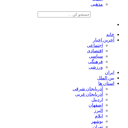
مذهبی
خانه
آخرین اخبار
اجتماعی
اقتصادی
سیاسی
فرهنگی
ورزشی
ایران
بین الملل
استان ها
آذربایجان شرقی
آذربایجان غربی
اردبیل
اصفهان
البرز
ایلام
بوشهر
تهران