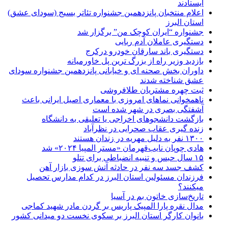
ایستادند
اعلام منتخبان پانزدهمین جشنواره تئاتر بسیج (سودای عشق)
استان البرز
جشنواره “ایران کوچک من” برگزار شد
دستگیری عاملان آدم ربایی
دستگیری باند سارقان خودرو درکرج
بازدید وزیر راه از بزرگ ترین پل خاورمیانه
داوران بخش صحنه ای و خیابانی پانزدهمین جشنواره سودای
عشق شناخته شدند
ثبت چهره مشتریان طلافروشی
ناهمخوانی نماهای امروزی با معماری اصیل ایرانی باعث
آشفتگی بصری در شهر شده است
بازگشت دانشجوهای اخراجی یا تعلیقی به دانشگاه
زنده گیری عقاب صحرایی در نظرآباد
۱۳۰۰ نفر به دلیل مهریه در زندان هستند
هادی چوپان نایب‌قهرمان «مستر المپیا ۲۰۲۴» شد
۱۵ سال حبس و تنبیه انضباطی برای تتلو
کشف جسد سه نفر در حادثه آتش سوزی بازار آهن
فرزندان مسئولین استان البرز در کدام مدارس تحصیل
میکنند؟
‌تاریخ‌سازی خاتون بم در آسیا
مدال نقره پارا المپیک پاریس بر گردن مادر شهید کماجی
بانوان کارگر استان البرز بر سکوی نخست دو میدانی کشور