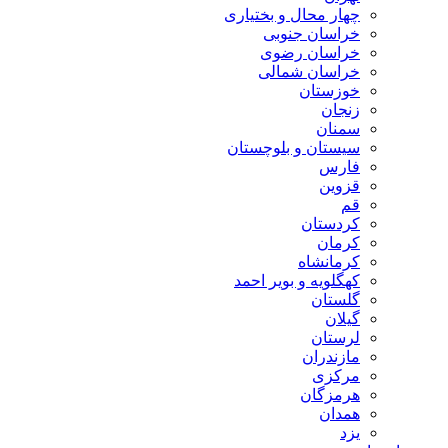
چهار محال و بختیاری
خراسان جنوبی
خراسان رضوی
خراسان شمالی
خوزستان
زنجان
سمنان
سیستان و بلوچستان
فارس
قزوین
قم
کردستان
کرمان
کرمانشاه
کهگلویه و بویر احمد
گلستان
گیلان
لرستان
مازندران
مرکزی
هرمزگان
همدان
یزد