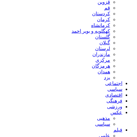
قزوین
قم
کردستان
کرمان
کرمانشاه
کهگلویه و بویر احمد
گلستان
گیلان
لرستان
مازندران
مرکزی
هرمزگان
همدان
یزد
اجتماعی
سیاسی
اقتصادی
فرهنگی
ورزشی
عکس
مذهبی
سیاسی
فیلم
علمی