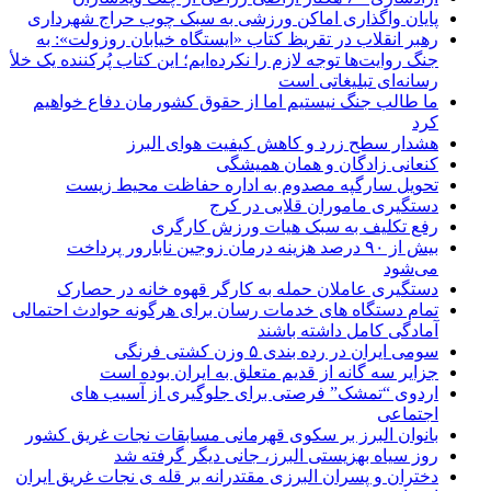
پایان واگذاری اماکن ورزشی به سبک چوب حراج شهرداری
رهبر انقلاب در تقریظ کتاب «ایستگاه خیابان روزولت»: به
جنگ روایت‌ها توجه لازم را نکرده‌ایم؛ این کتاب پُرکننده‌ یک خلأ
رسانه‌ای تبلیغاتی است
ما طالب جنگ نیستیم اما از حقوق کشورمان دفاع خواهیم
کرد
هشدار سطح زرد و کاهش کیفیت هوای البرز
کنعانی زادگان و همان همیشگی
تحویل سارگپه مصدوم به اداره حفاظت محیط زیست
دستگیری ماموران قلابی در کرج
رفع تکلیف به سبک هیات ورزش کارگری
بیش از ۹۰ درصد هزینه درمان زوجین نابارور پرداخت
می‌شود
دستگیری عاملان حمله به کارگر قهوه خانه در حصارک
تمام دستگاه های خدمات رسان برای هرگونه حوادث احتمالی
آمادگی کامل داشته باشند
سومی ایران در رده بندی ۵ وزن کشتی فرنگی
جزایر سه گانه از قدیم متعلق به ایران بوده است
اردوی “تمشک” فرصتی برای جلوگیری از آسیب های
اجتماعی
بانوان البرز بر سکوی قهرمانی مسابقات نجات غریق کشور
روز سیاه بهزیستی البرز، جانی دیگر گرفته شد
دختران و پسران البرزی مقتدرانه بر قله ی نجات غریق ایران