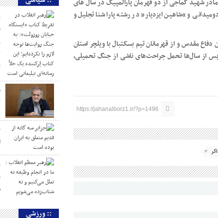
:: سیاسی
ادر شهید کماجی از دو قهرمان پارالمپیک در سال های
دومیدانی و “شاهین ایزدیار” در رشته پارا شنا تجلیل و
ر
«
ر
«علی کماجی» از جانبازان ۷۰ درصد دوران دفاع مقدس و از قهرمانان تیم بسکتبال با ویلچر استان
ک
ای حسینی پس از سال‌ها تحمل جراحت‌های ناشی از جنگ تحمیلی،
ت
م
ک
https://jahanalborz1.ir/?p=1496
ج
ا
کر
ر
و
ش
:: ورزشی