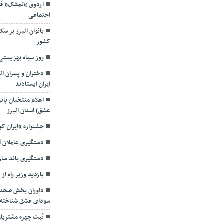
اردوی “تمشک” فر
اجتماعی
بانوان البرز بر 
کشور
روز سیاه بهزیستی 
دختران و پسران ال
ایران ایستادند
اعلام منتخبان پان
عشق) استان البرز
جشنواره “ایران ک
دستگیری عاملان آ
دستگیری باند سار
بازدید وزیر راه از
داوران بخش صحنه 
سودای عشق شناخته 
ثبت چهره مشتریا