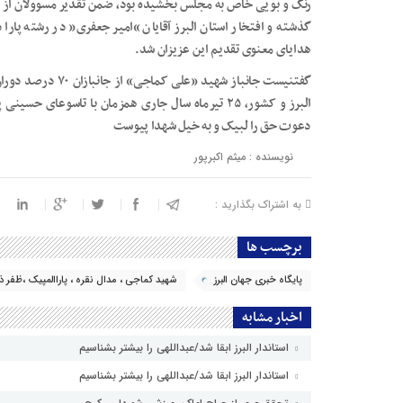
رنگ و بویی خاص به مجلس بخشیده بود، ضمن تقدیر مسوولان از م
گذشته و افتخار استان البرز آقایان “امیر جعفری” در رشته پارا 
هدایای معنوی تقدیم این عزیزان شد.
گفتنیست جانباز شهید 
البرز و کشور، ۲۵ تیرماه سال جاری همزمان با تاسوع
دعوت حق را لبیک و به خیل شهدا پیوست
نویسنده : میثم اکبرپور
به اشتراک بگذارید :
برچسب ها
پایگاه خبری جهان البرز
شهید کماجی ، مدال نقره ، پاراالمپیک ،ظفر ذا
اخبار مشابه
استاندار البرز ابقا شد/عبداللهی را بیشتر بشناسیم
استاندار البرز ابقا شد/عبداللهی را بیشتر بشناسیم