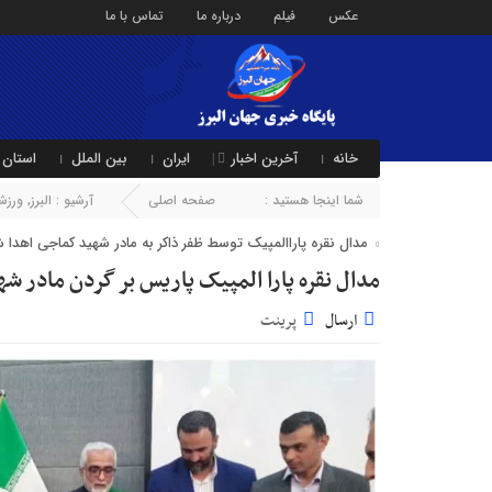
عکس
فیلم
درباره ما
تماس با ما
خانه
آخرین اخبار
ایران
بین الملل
استان 
شما اینجا هستید :
صفحه اصلی
آرشیو :
البرز
,
ورزش
مدال نقره پاراالمپیک توسط ظفر ذاکر به مادر شهید کماجی اهدا 
مدال نقره پارا المپیک پاریس بر گردن مادر ش
ارسال
پرینت