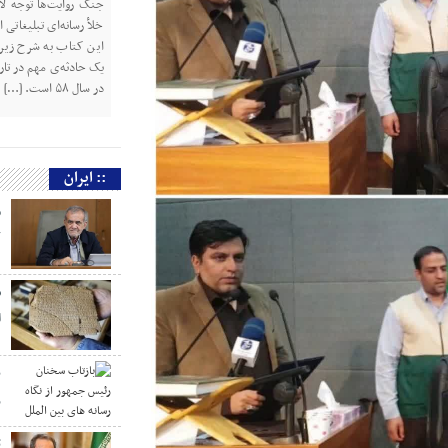
جنگ روایت‌ها توجه لازم
خلأ رسانه‌ای تبلیغاتی
این کتاب به شرح زیر 
یک حادثه‌ی مهم در تار
در سال ۵۸ است. […]
:: ایران
م
ک
س
ا
ب
ر
ت