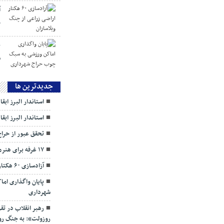
چ
پ
س
جديدترين ها
استاندار البرز ابق
استاندار البرز ابق
تحقق عبور از حرا
۱۷ غرفه برای هنرمندان البرزی
آزادسازی ۶۰ هکتار اراضی زراعی از چنگ ویلاسازان
پایان واگذاری ام
شهرداری
رهبر انقلاب در تق
روزولت»: به جنگ روای