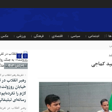
ها
اجتماعی
سیاسی
اقتصادی
فرهنگی
ورزشی
عکس
ی
شد
هید کماجی
09 آبان 1403
تقریظ رهبر انقلاب بر ک
رهبر انقلاب در 
خیابان روزولت»:
لازم را نکرده‌ایم
رسانه‌ای تبلیغا
رهبر انقلاب در تقریظ