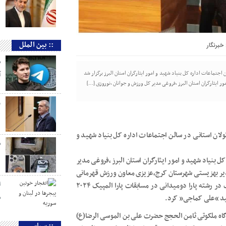
:: بین الملل
خبرنگار
س
جتماعات اداره کل بنیاد شهید و امور ایثارگران استان البرز برگزار شد
آ
ر ایثارگران استان البرز ،فروغی مدیر کل ورزش و جوانان ،نوروزی […]
و
ل
لان استانی در سالن اجتماعات اداره کل بنیاد شهید و
س
 بنیاد شهید و امور ایثارگران استان البرز ،فروغی مدیر
مدیر بهزیستی شهرستان کرج،عزیزی معاون ورزش قهرمانی
ا
اداره کل ورزش و جوانان از “ظفر ذاکر” نایب قهرمان پارا المپیک در رشته پارا دومیدانی در مسابقات پارا المپیک ۲۰۲۴
س
هید “علی کماجی” کرد.
گاه ملکوتی ثامن الحجج حضرت علی بن الموسی الرضا(ع)