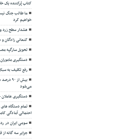
کتاب پُرکننده‌ یک خل
ما طالب جنگ نیست
خواهیم کرد
هشدار سطح زرد و
کنعانی زادگان و
تحویل سارگپه مص
دستگیری ماموران 
رفع تکلیف به سب
بیش از ۹۰
می‌شود
دستگیری عاملان ح
تمام دستگاه های 
احتمالی آمادگی کامل
سومی ایران در رده بندی ۵ وزن
جزایر سه گانه از ق