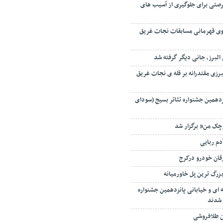
صتی برای جلوگیری از آسیب های
سکوی قهرمانی مسابقات نجات غریق
البرز، جانی دیگر گرفته شد
برزی مقتدرانه بر قله ی نجات غریق
زدهمین جشنواره تئاتر بسیج (سودای
وچک من” برگزار شد
دم ربایی
قان خودرو درکرج
 بزرگ ترین پل خاورمیانه
ای و خیابانی پانزدهمین جشنواره
شدند
ن طلافروشی