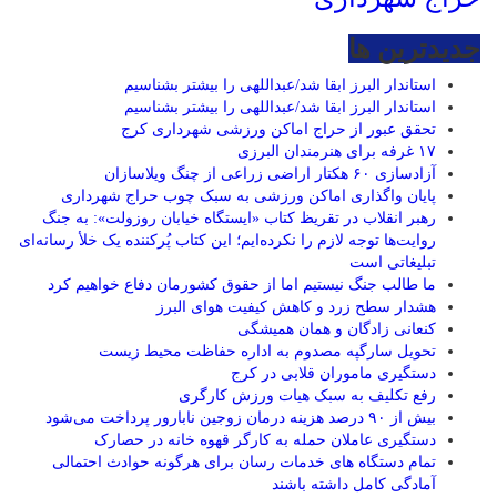
جديدترين ها
استاندار البرز ابقا شد/عبداللهی را بیشتر بشناسیم
استاندار البرز ابقا شد/عبداللهی را بیشتر بشناسیم
تحقق عبور از حراج اماکن ورزشی شهرداری کرج
۱۷ غرفه برای هنرمندان البرزی
آزادسازی ۶۰ هکتار اراضی زراعی از چنگ ویلاسازان
پایان واگذاری اماکن ورزشی به سبک چوب حراج شهرداری
رهبر انقلاب در تقریظ کتاب «ایستگاه خیابان روزولت»: به جنگ
روایت‌ها توجه لازم را نکرده‌ایم؛ این کتاب پُرکننده‌ یک خلأ رسانه‌ای
تبلیغاتی است
ما طالب جنگ نیستیم اما از حقوق کشورمان دفاع خواهیم کرد
هشدار سطح زرد و کاهش کیفیت هوای البرز
کنعانی زادگان و همان همیشگی
تحویل سارگپه مصدوم به اداره حفاظت محیط زیست
دستگیری ماموران قلابی در کرج
رفع تکلیف به سبک هیات ورزش کارگری
بیش از ۹۰ درصد هزینه درمان زوجین نابارور پرداخت می‌شود
دستگیری عاملان حمله به کارگر قهوه خانه در حصارک
تمام دستگاه های خدمات رسان برای هرگونه حوادث احتمالی
آمادگی کامل داشته باشند