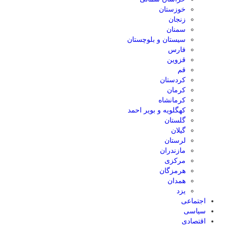
خوزستان
زنجان
سمنان
سیستان و بلوچستان
فارس
قزوین
قم
کردستان
کرمان
کرمانشاه
کهگلویه و بویر احمد
گلستان
گیلان
لرستان
مازندران
مرکزی
هرمزگان
همدان
یزد
اجتماعی
سیاسی
اقتصادی