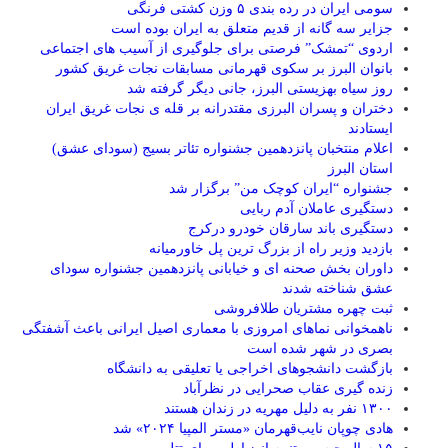
سومی ایران در رده بندی ۵ وزن کشتی فرنگی
جزایر سه گانه از قدیم متعلق به ایران بوده است
اردوی “تمشک” فرصتی برای جلوگیری از آسیب های اجتماعی
بانوان البرز بر سکوی قهرمانی مسابقات نجات غریق کشور
روز سیاه بهزیستی البرز، جانی دیگر گرفته شد
دختران و پسران البرزی مقتدرانه بر قله ی نجات غریق ایران
ایستادند
اعلام منتخبان پانزدهمین جشنواره تئاتر بسیج (سودای عشق)
استان البرز
جشنواره “ایران کوچک من” برگزار شد
دستگیری عاملان آدم ربایی
دستگیری باند سارقان خودرو درکرج
بازدید وزیر راه از بزرگ ترین پل خاورمیانه
داوران بخش صحنه ای و خیابانی پانزدهمین جشنواره سودای
عشق شناخته شدند
ثبت چهره مشتریان طلافروشی
ناهمخوانی نماهای امروزی با معماری اصیل ایرانی باعث آشفتگی
بصری در شهر شده است
بازگشت دانشجوهای اخراجی یا تعلیقی به دانشگاه
زنده گیری عقاب صحرایی در نظرآباد
۱۳۰۰ نفر به دلیل مهریه در زندان هستند
هادی چوپان نایب‌قهرمان «مستر المپیا ۲۰۲۴» شد