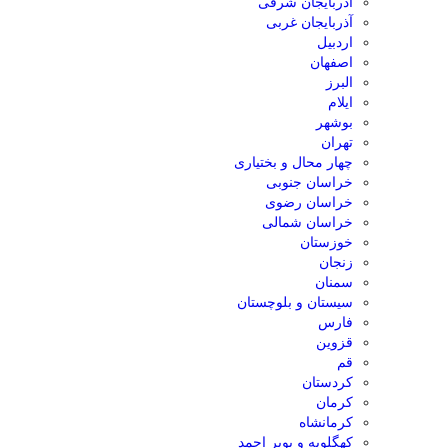
آذربایجان شرقی
آذربایجان غربی
اردبیل
اصفهان
البرز
ایلام
بوشهر
تهران
چهار محال و بختیاری
خراسان جنوبی
خراسان رضوی
خراسان شمالی
خوزستان
زنجان
سمنان
سیستان و بلوچستان
فارس
قزوین
قم
کردستان
کرمان
کرمانشاه
کهگلویه و بویر احمد