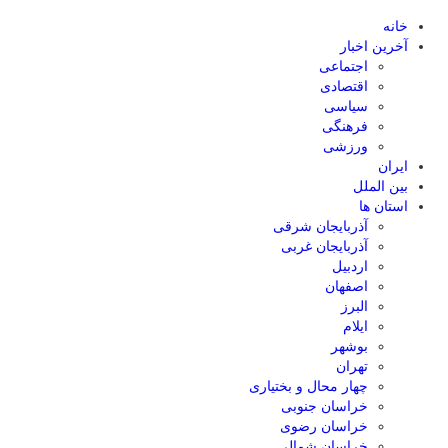
خانه
آخرین اخبار
اجتماعی
اقتصادی
سیاسی
فرهنگی
ورزشی
ایران
بین الملل
استان ها
آذربایجان شرقی
آذربایجان غربی
اردبیل
اصفهان
البرز
ایلام
بوشهر
تهران
چهار محال و بختیاری
خراسان جنوبی
خراسان رضوی
خراسان شمالی