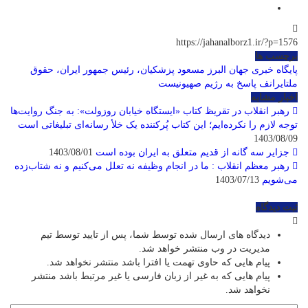
https://jahanalborz1.ir/?p=1576
برچسب ها
پایگاه خبری جهان البرز
مسعود پزشکیان، رئیس جمهور ایران، حقوق
ملتایرانف پاسخ به رژیم صهیونیست
اخبار مشابه
رهبر انقلاب در تقریظ کتاب «ایستگاه خیابان روزولت»: به جنگ روایت‌ها
توجه لازم را نکرده‌ایم؛ این کتاب پُرکننده‌ یک خلأ رسانه‌ای تبلیغاتی است
1403/08/09
جزایر سه گانه از قدیم متعلق به ایران بوده است
1403/08/01
رهبر معظم انقلاب : ما در انجام وظیفه نه تعلل می‌کنیم و نه شتاب‌زده
می‌شویم
1403/07/13
ثبت دیدگاه
دیدگاه های ارسال شده توسط شما، پس از تایید توسط تیم
مدیریت در وب منتشر خواهد شد.
پیام هایی که حاوی تهمت یا افترا باشد منتشر نخواهد شد.
پیام هایی که به غیر از زبان فارسی یا غیر مرتبط باشد منتشر
نخواهد شد.