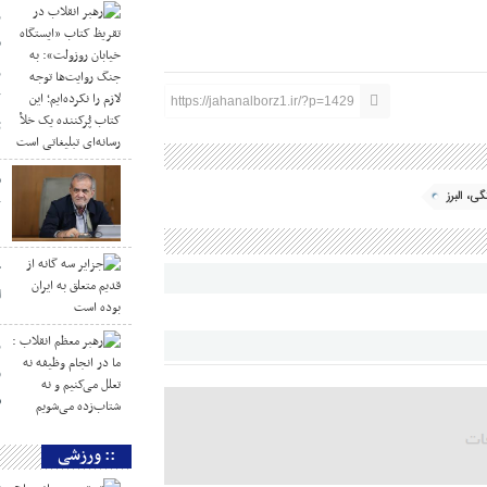
ر
«
ر
ک
https://jahanalborz1.ir/?p=1429
ت
م
، البرز
ک
ج
ا
ر
و
ش
:: ورزشی