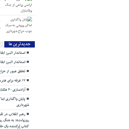
چ
پ
س
جديدترين ها
استاندار البرز ابق
استاندار البرز ابق
تحقق عبور از حرا
۱۷ غرفه برای هنرمندان البرزی
آزادسازی ۶۰ هکتار اراضی زراعی از چنگ ویلاسازان
پایان واگذاری ام
شهرداری
رهبر انقلاب در تق
روزولت»: به جنگ روای
کتاب پُرکننده‌ یک خل