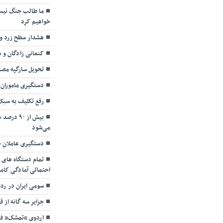
ما طالب جنگ نیست
خواهیم کرد
هشدار سطح زرد و
کنعانی زادگان و
تحویل سارگپه مص
دستگیری ماموران 
رفع تکلیف به سب
بیش از ۹۰
می‌شود
دستگیری عاملان ح
تمام دستگاه های 
احتمالی آمادگی کامل
سومی ایران در رده بندی ۵ وزن
جزایر سه گانه از ق
اردوی “تمشک” فر