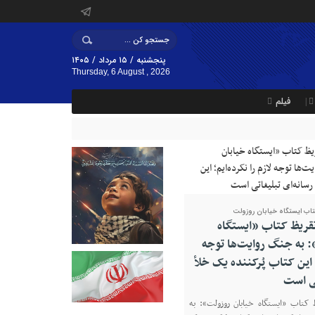
پنجشنبه / ۱۵ مرداد / ۱۴۰۵
Thursday, 6 August , 2026
فیلم
تاب ایستگاه خیابان روزولت
تقریظ کتاب «ایستگاه
 به جنگ روایت‌ها توجه
؛ این کتاب پُرکننده‌ یک خلأ
تی است
 کتاب «ایستگاه خیابان روزولت»: به