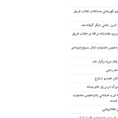
سکوی قهرمانی مسابقات نجات غریق
البرز، جانی دیگر گرفته شد
برزی مقتدرانه بر قله ی نجات غریق
زدهمین جشنواره تئاتر بسیج (سودای
وچک من” برگزار شد
دم ربایی
قان خودرو درکرج
 بزرگ ترین پل خاورمیانه
ای و خیابانی پانزدهمین جشنواره
شدند
ن طلافروشی
امروزی با معماری اصیل ایرانی