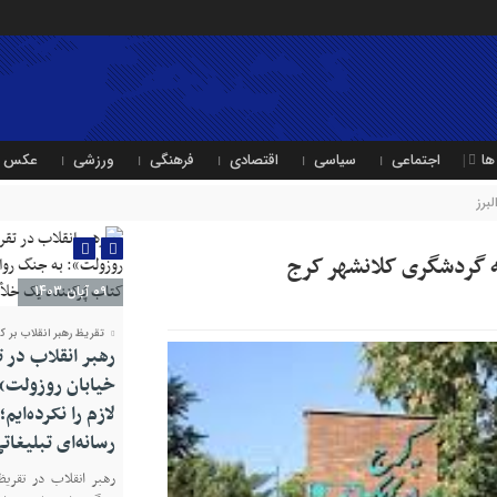
ها
اجتماعی
سیاسی
اقتصادی
فرهنگی
ورزشی
عکس
لبرز
 گردشگری کلانشهر کرج
09 آبان 1403
تقریظ رهبر انقلاب بر ک
رهبر انقلاب در 
خیابان روزولت»:
لازم را نکرده‌ایم
رسانه‌ای تبلیغا
رهبر انقلاب در تقریظ