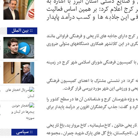
صنایع دستی استان البرز با اشاره به
ت
 کرج اعلام کرد: بر همین اساس فعالیت
 این جاذبه ها و کسب درآمد پایدار
:: بین الملل
رج دارای جاذبه های تاریخی و فرهنگی فراوانی مانند
س
شگری در این کلانشهر همکاری دستگاههای متولی ضروری
آ
ی با کمیسیون فرهنگی شورای اسلامی شهر کرج در زمینه
و
ل
افه کرد: در نشستی مشترک با اعضای کمیسیون فرهنگی
حی و ورزشی این شهر مورد بررسی قرار گرفت.
س
به ویژه شهرستان کرج و شناساندن آن ها در سطح کشور را
ا
 و گفت: جذب گردشگران افزون بر درآمد پایدار برای
س
اریخی خاتون ، کاخ سلیمانیه ، کاخ مروارید، باغ تاریخی
:: سیاسی
ن ، تاجیکستان، باغ گل های پارک شهید چمران ، مجموعه