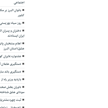
اجتماعی
بانوان البرز بر 
کشور
روز سیاه بهزیستی 
دختران و پسران ال
ایران ایستادند
اعلام منتخبان پان
عشق) استان البرز
جشنواره “ایران ک
دستگیری عاملان آ
دستگیری باند سار
بازدید وزیر راه از
داوران بخش صحنه 
سودای عشق شناخته 
ثبت چهره مشتریا
ناهمخوانی نماهای 