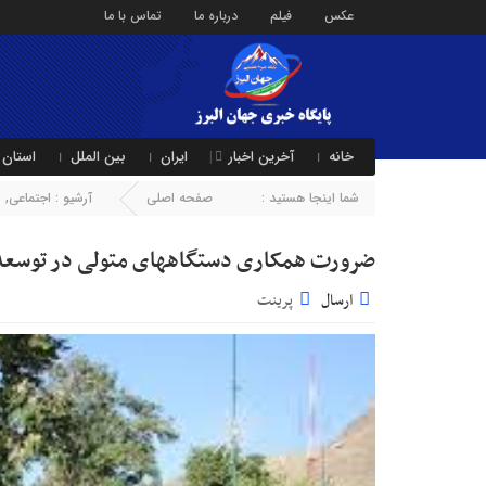
عکس
فیلم
درباره ما
تماس با ما
خانه
آخرین اخبار
ایران
بین الملل
استان 
شما اینجا هستید :
صفحه اصلی
آرشیو :
اجتماعی
,
ا
ضرورت همکاری دستگاههای متولی در توسعه
ارسال
پرینت