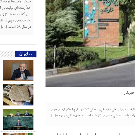
جنگ روایت‌ها توجه لازم
خلأ رسانه‌ای تبلیغاتی
این کتاب به شرح زیر 
یک حادثه‌ی مهم در تار
در سال ۵۸ است. […]
:: ایران
م
ک
س
خبرنگار
ا
ظرفیت های تاریخی ، فرهنگی و دیدنی کلانشهر کرج اعلام کرد: بر همین
ب
مد پایدار استانی و شهری آغاز شده است. “رحیم خاکی ” روز سه […]
ر