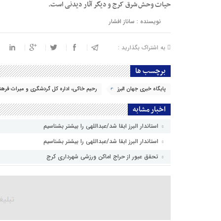
حیات وحش شرق کرج و دیگر آثار دیدنی است.
نویسنده : ساناز افشار
به اشتراک بگذارید :
برچسب ها
پایگاه خبری جهان البرز
رحیم خاکی، اداره کل گردشگری و میراث فرهنگی
اخبار مشابه
استاندار البرز ابقا شد/عبداللهی را بیشتر بشناسیم
استاندار البرز ابقا شد/عبداللهی را بیشتر بشناسیم
تحقق عبور از حراج اماکن ورزشی شهرداری کرج