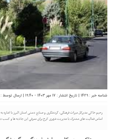
شناسه خبر : 1429 | تاریخ انتشار : 17 مهر 1403 - 19:40 | ارسال توسط :
رحیم خاکی مدیرکل میراث فرهنگی، گردشگری و صنایع دستی استان البرز با اشاره به 
اساس فعالیت های مشترک با مدیریت شهری کرج برای معرفی این جاذبه ها و کسب درآ