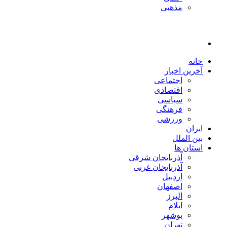
مذهبی
خانه
آخرین اخبار
اجتماعی
اقتصادی
سیاسی
فرهنگی
ورزشی
ایران
بین الملل
استان ها
آذربایجان شرقی
آذربایجان غربی
اردبیل
اصفهان
البرز
ایلام
بوشهر
تهران