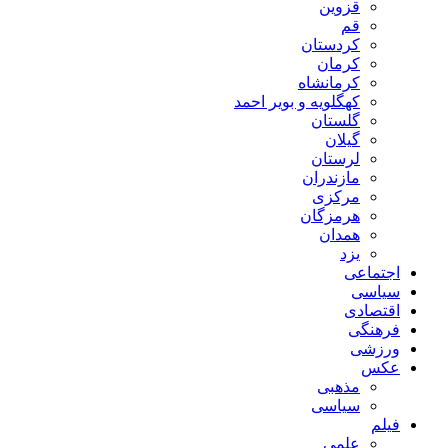
قزوین
قم
کردستان
کرمان
کرمانشاه
کهگلویه و بویر احمد
گلستان
گیلان
لرستان
مازندران
مرکزی
هرمزگان
همدان
یزد
اجتماعی
سیاسی
اقتصادی
فرهنگی
ورزشی
عکس
مذهبی
سیاسی
فیلم
علمی