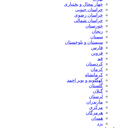
چهار محال و بختیاری
خراسان جنوبی
خراسان رضوی
خراسان شمالی
خوزستان
زنجان
سمنان
سیستان و بلوچستان
فارس
قزوین
قم
کردستان
کرمان
کرمانشاه
کهگلویه و بویر احمد
گلستان
گیلان
لرستان
مازندران
مرکزی
هرمزگان
همدان
یزد