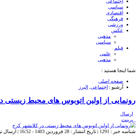
اجتماعی
سیاسی
اقتصادی
فرهنگی
ورزشی
عکس
مذهبی
سیاسی
فیلم
علمی
مذهبی
شما اینجا هستید :
صفحه اصلی
آرشیو :
اجتماعی
,
البرز
رونمایی از اولین اتوبوس های محیط زیستی در
ارسال
پرینت
شناسه خبر : 1291 | تاریخ انتشار : 28 فروردین 1403 - 16:52 | ارسال توسط :