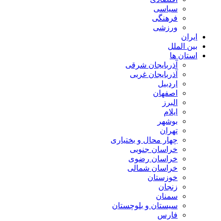
سیاسی
فرهنگی
ورزشی
ایران
بین الملل
استان ها
آذربایجان شرقی
آذربایجان غربی
اردبیل
اصفهان
البرز
ایلام
بوشهر
تهران
چهار محال و بختیاری
خراسان جنوبی
خراسان رضوی
خراسان شمالی
خوزستان
زنجان
سمنان
سیستان و بلوچستان
فارس