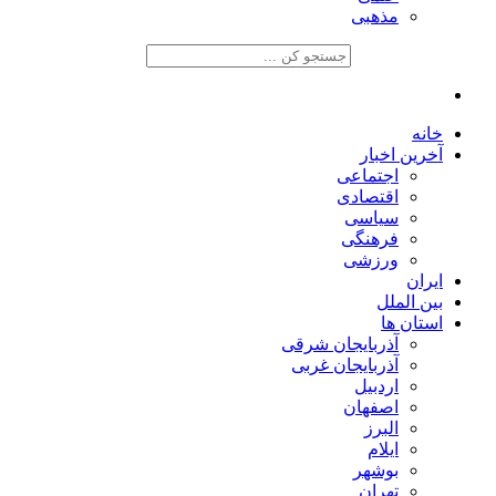
مذهبی
خانه
آخرین اخبار
اجتماعی
اقتصادی
سیاسی
فرهنگی
ورزشی
ایران
بین الملل
استان ها
آذربایجان شرقی
آذربایجان غربی
اردبیل
اصفهان
البرز
ایلام
بوشهر
تهران