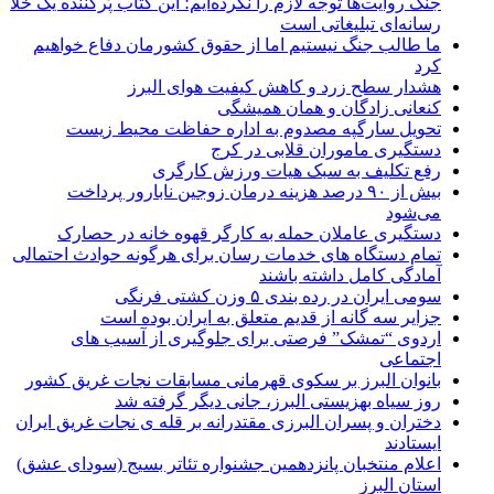
جنگ روایت‌ها توجه لازم را نکرده‌ایم؛ این کتاب پُرکننده‌ یک خلأ
رسانه‌ای تبلیغاتی است
ما طالب جنگ نیستیم اما از حقوق کشورمان دفاع خواهیم
کرد
هشدار سطح زرد و کاهش کیفیت هوای البرز
کنعانی زادگان و همان همیشگی
تحویل سارگپه مصدوم به اداره حفاظت محیط زیست
دستگیری ماموران قلابی در کرج
رفع تکلیف به سبک هیات ورزش کارگری
بیش از ۹۰ درصد هزینه درمان زوجین نابارور پرداخت
می‌شود
دستگیری عاملان حمله به کارگر قهوه خانه در حصارک
تمام دستگاه های خدمات رسان برای هرگونه حوادث احتمالی
آمادگی کامل داشته باشند
سومی ایران در رده بندی ۵ وزن کشتی فرنگی
جزایر سه گانه از قدیم متعلق به ایران بوده است
اردوی “تمشک” فرصتی برای جلوگیری از آسیب های
اجتماعی
بانوان البرز بر سکوی قهرمانی مسابقات نجات غریق کشور
روز سیاه بهزیستی البرز، جانی دیگر گرفته شد
دختران و پسران البرزی مقتدرانه بر قله ی نجات غریق ایران
ایستادند
اعلام منتخبان پانزدهمین جشنواره تئاتر بسیج (سودای عشق)
استان البرز