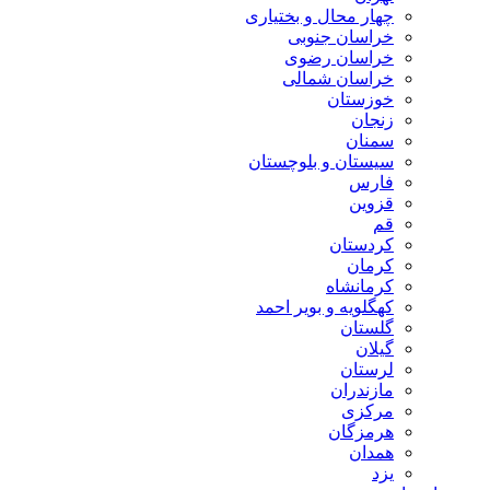
چهار محال و بختیاری
خراسان جنوبی
خراسان رضوی
خراسان شمالی
خوزستان
زنجان
سمنان
سیستان و بلوچستان
فارس
قزوین
قم
کردستان
کرمان
کرمانشاه
کهگلویه و بویر احمد
گلستان
گیلان
لرستان
مازندران
مرکزی
هرمزگان
همدان
یزد