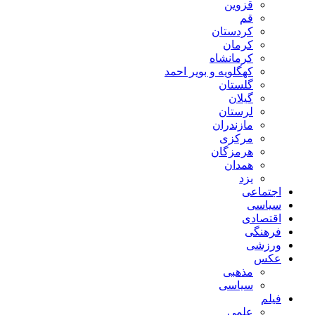
قزوین
قم
کردستان
کرمان
کرمانشاه
کهگلویه و بویر احمد
گلستان
گیلان
لرستان
مازندران
مرکزی
هرمزگان
همدان
یزد
اجتماعی
سیاسی
اقتصادی
فرهنگی
ورزشی
عکس
مذهبی
سیاسی
فیلم
علمی