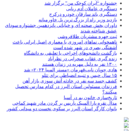
جشنواره “ایران کوچک من” برگزار شد
دستگیری عاملان آدم ربایی
دستگیری باند سارقان خودرو درکرج
بازدید وزیر راه از بزرگ ترین پل خاورمیانه
داوران بخش صحنه ای و خیابانی پانزدهمین جشنواره سودای
عشق شناخته شدند
ثبت چهره مشتریان طلافروشی
ناهمخوانی نماهای امروزی با معماری اصیل ایرانی باعث
آشفتگی بصری در شهر شده است
بازگشت دانشجوهای اخراجی یا تعلیقی به دانشگاه
زنده گیری عقاب صحرایی در نظرآباد
۱۳۰۰ نفر به دلیل مهریه در زندان هستند
هادی چوپان نایب‌قهرمان «مستر المپیا ۲۰۲۴» شد
۱۵ سال حبس و تنبیه انضباطی برای تتلو
کشف جسد سه نفر در حادثه آتش سوزی بازار آهن
فرزندان مسئولین استان البرز در کدام مدارس تحصیل
میکنند؟
‌تاریخ‌سازی خاتون بم در آسیا
مدال نقره پارا المپیک پاریس بر گردن مادر شهید کماجی
بانوان کارگر استان البرز بر سکوی نخست دو میدانی کشور