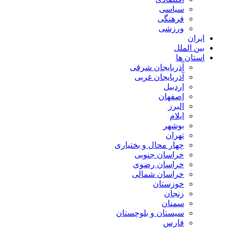
سیاسی
فرهنگی
ورزشی
ایران
بین الملل
استان ها
آذربایجان شرقی
آذربایجان غربی
اردبیل
اصفهان
البرز
ایلام
بوشهر
تهران
چهار محال و بختیاری
خراسان جنوبی
خراسان رضوی
خراسان شمالی
خوزستان
زنجان
سمنان
سیستان و بلوچستان
فارس