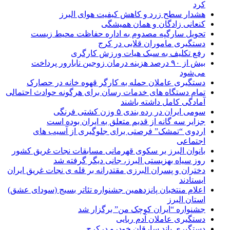
کرد
هشدار سطح زرد و کاهش کیفیت هوای البرز
کنعانی زادگان و همان همیشگی
تحویل سارگپه مصدوم به اداره حفاظت محیط زیست
دستگیری ماموران قلابی در کرج
رفع تکلیف به سبک هیات ورزش کارگری
بیش از ۹۰ درصد هزینه درمان زوجین نابارور پرداخت
می‌شود
دستگیری عاملان حمله به کارگر قهوه خانه در حصارک
تمام دستگاه های خدمات رسان برای هرگونه حوادث احتمالی
آمادگی کامل داشته باشند
سومی ایران در رده بندی ۵ وزن کشتی فرنگی
جزایر سه گانه از قدیم متعلق به ایران بوده است
اردوی “تمشک” فرصتی برای جلوگیری از آسیب های
اجتماعی
بانوان البرز بر سکوی قهرمانی مسابقات نجات غریق کشور
روز سیاه بهزیستی البرز، جانی دیگر گرفته شد
دختران و پسران البرزی مقتدرانه بر قله ی نجات غریق ایران
ایستادند
اعلام منتخبان پانزدهمین جشنواره تئاتر بسیج (سودای عشق)
استان البرز
جشنواره “ایران کوچک من” برگزار شد
دستگیری عاملان آدم ربایی
دستگیری باند سارقان خودرو درکرج