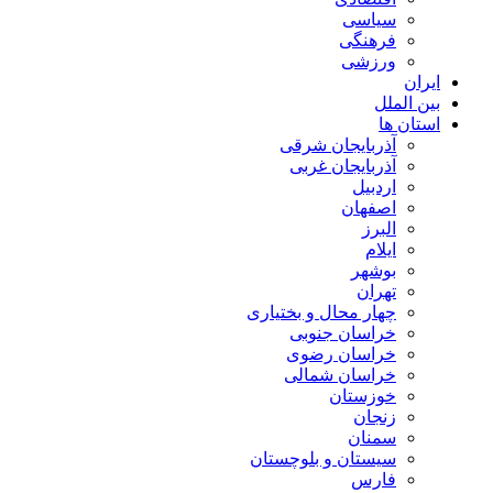
سیاسی
فرهنگی
ورزشی
ایران
بین الملل
استان ها
آذربایجان شرقی
آذربایجان غربی
اردبیل
اصفهان
البرز
ایلام
بوشهر
تهران
چهار محال و بختیاری
خراسان جنوبی
خراسان رضوی
خراسان شمالی
خوزستان
زنجان
سمنان
سیستان و بلوچستان
فارس