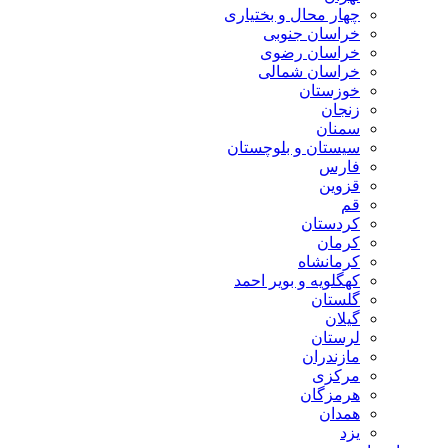
چهار محال و بختیاری
خراسان جنوبی
خراسان رضوی
خراسان شمالی
خوزستان
زنجان
سمنان
سیستان و بلوچستان
فارس
قزوین
قم
کردستان
کرمان
کرمانشاه
کهگلویه و بویر احمد
گلستان
گیلان
لرستان
مازندران
مرکزی
هرمزگان
همدان
یزد