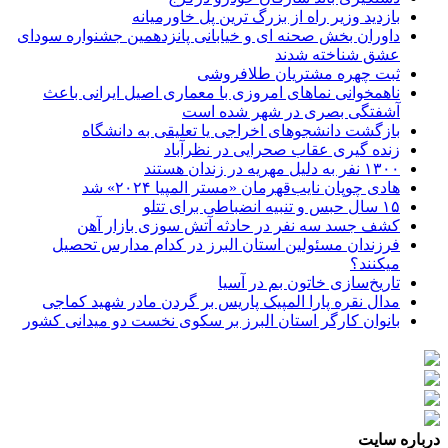
بازدید وزیر راه از بزرگ ترین پل خاورمیانه
داوران بخش صحنه ای و خیابانی پانزدهمین جشنواره سودای
عشق شناخته شدند
ثبت چهره مشتریان طلافروشی
ناهمخوانی نماهای امروزی با معماری اصیل ایرانی باعث
آشفتگی بصری در شهر شده است
بازگشت دانشجوهای اخراجی یا تعلیقی به دانشگاه
زنده گیری عقاب صحرایی در نظرآباد
۱۳۰۰ نفر به دلیل مهریه در زندان هستند
هادی چوپان نایب‌قهرمان «مستر المپیا ۲۰۲۴» شد
۱۵ سال حبس و تنبیه انضباطی برای تتلو
کشف جسد سه نفر در حادثه آتش سوزی بازار آهن
فرزندان مسئولین استان البرز در کدام مدارس تحصیل
میکنند؟
‌تاریخ‌سازی خاتون بم در آسیا
مدال نقره پارا المپیک پاریس بر گردن مادر شهید کماجی
بانوان کارگر استان البرز بر سکوی نخست دو میدانی کشور
درباره سایت