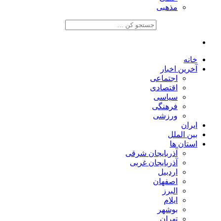
مذهبی
خانه
آخرین اخبار
اجتماعی
اقتصادی
سیاسی
فرهنگی
ورزشی
ایران
بین الملل
استان ها
آذربایجان شرقی
آذربایجان غربی
اردبیل
اصفهان
البرز
ایلام
بوشهر
تهران