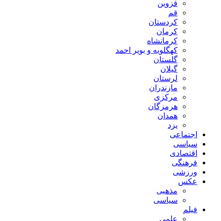
قزوین
قم
کردستان
کرمان
کرمانشاه
کهگلویه و بویر احمد
گلستان
گیلان
لرستان
مازندران
مرکزی
هرمزگان
همدان
یزد
اجتماعی
سیاسی
اقتصادی
فرهنگی
ورزشی
عکس
مذهبی
سیاسی
فیلم
علمی