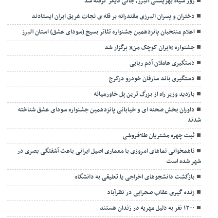
روز سیاه بهزیستی البرز، جانی دیگر گرفته شد
دختران و پسران البرزی مقتدرانه بر قله ی نجات غریق ایران ایستادند
اعلام منتخبان پانزدهمین جشنواره تئاتر بسیج (سودای عشق) استان البرز
جشنواره “ایران کوچک من” برگزار شد
دستگیری عاملان آدم ربایی
دستگیری باند سارقان خودرو درکرج
بازدید وزیر راه از بزرگ ترین پل خاورمیانه
داوران بخش صحنه ای و خیابانی پانزدهمین جشنواره سودای عشق شناخته
شدند
ثبت چهره مشتریان طلافروشی
ناهمخوانی نماهای امروزی با معماری اصیل ایرانی باعث آشفتگی بصری در
شهر شده است
بازگشت دانشجوهای اخراجی یا تعلیقی به دانشگاه
زنده گیری عقاب صحرایی در نظرآباد
۱۳۰۰ نفر به دلیل مهریه در زندان هستند