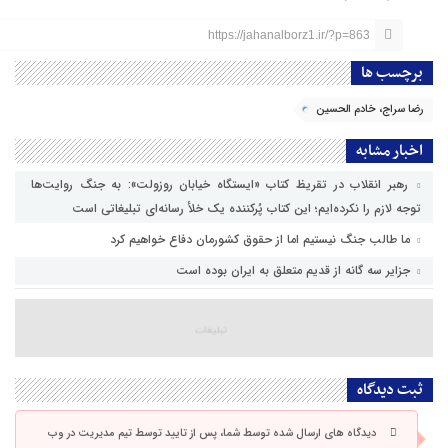
https://jahanalborz1.ir/?p=863
برچسب ها
رضا سراج، خادم الحسین
اخبار مشابه
رهبر انقلاب در تقریظ کتاب «ایستگاه خیابان روزولت»: به جنگ روایت‌ها
توجه لازم را نکرده‌ایم؛ این کتاب پُرکننده‌ یک خلأ رسانه‌ای تبلیغاتی است
ما طالب جنگ نیستیم اما از حقوق کشورمان دفاع خواهیم کرد
جزایر سه گانه از قدیم متعلق به ایران بوده است
ثبت دیدگاه
دیدگاه های ارسال شده توسط شما، پس از تایید توسط تیم مدیریت در وب