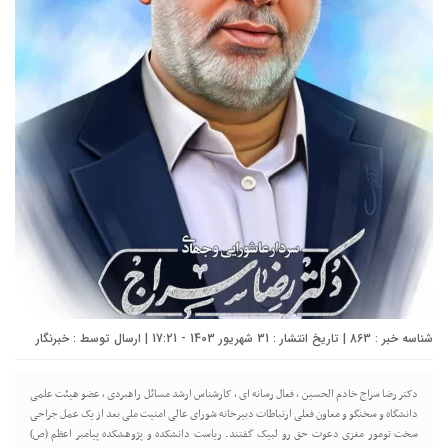
شناسه خبر : 863 | تاریخ انتشار : 31 شهریور 1403 - 17:21 | ارسال توسط :
خبرنگار
دکتر رضا سراج خادم الحسین ، فعال رسانه ای ، کارشناس ارشد مسائل راهبردی ، عضو هیئت علمی
دانشگاه و سخنگو و معاون فعلی ارتباطات دبیرخانه شورای عالی امنیت ملی بعد از یک عمل جراحی
سخت تومور مغزی دعوت حق رو لبیک گفتند. ریاست دانشکده و پژوهشکده پیامبر اعظم (ص)