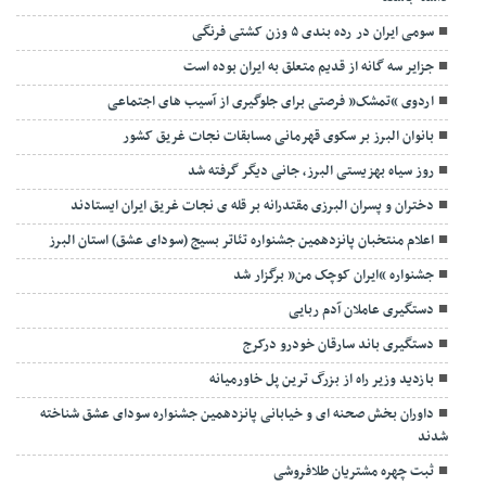
سومی ایران در رده بندی ۵ وزن کشتی فرنگی
جزایر سه گانه از قدیم متعلق به ایران بوده است
اردوی “تمشک” فرصتی برای جلوگیری از آسیب های اجتماعی
بانوان البرز بر سکوی قهرمانی مسابقات نجات غریق کشور
روز سیاه بهزیستی البرز، جانی دیگر گرفته شد
دختران و پسران البرزی مقتدرانه بر قله ی نجات غریق ایران ایستادند
اعلام منتخبان پانزدهمین جشنواره تئاتر بسیج (سودای عشق) استان البرز
جشنواره “ایران کوچک من” برگزار شد
دستگیری عاملان آدم ربایی
دستگیری باند سارقان خودرو درکرج
بازدید وزیر راه از بزرگ ترین پل خاورمیانه
داوران بخش صحنه ای و خیابانی پانزدهمین جشنواره سودای عشق شناخته
شدند
ثبت چهره مشتریان طلافروشی