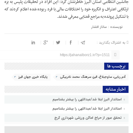
جانشین انتظامی استان البرز خاطرنشان کرد: این افراد در تحقیقات پلیس به بزه
ارتکابی اعتراف و انگیزه خود را اختلافات مالی با فرد ربوده شده اعلام کردند که
با تشکیل پرونده به مراجع قضایی معرفی شدند.
نویسنده : ساناز افشار
به اشتراک بگذارید :
https://jahanalborz1.ir/?p=1511
برچسب ها
آدم ربایی، ساوجبلاغ، البرز، سرهنگ محمد نادربیگی
پایگاه خبری جهان البرز
اخبار مشابه
استاندار البرز ابقا شد/عبداللهی را بیشتر بشناسیم
استاندار البرز ابقا شد/عبداللهی را بیشتر بشناسیم
تحقق عبور از حراج اماکن ورزشی شهرداری کرج