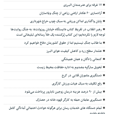
۱۷ غرفه برای هنرمندان البرزی
آزادسازی ۶۰ هکتار اراضی زراعی از چنگ ویلاسازان
پایان واگذاری اماکن ورزشی به سبک چوب حراج شهرداری
رهبر انقلاب در تقریظ کتاب «ایستگاه خیابان روزولت»: به جنگ روایت‌ها
توجه لازم را نکرده‌ایم؛ این کتاب پُرکننده‌ یک خلأ رسانه‌ای تبلیغاتی است
ما طالب جنگ نیستیم اما از حقوق کشورمان دفاع خواهیم کرد
هشدار سطح زرد و کاهش کیفیت هوای البرز
کنعانی زادگان و همان همیشگی
تحویل سارگپه مصدوم به اداره حفاظت محیط زیست
دستگیری ماموران قلابی در کرج
رفع تکلیف به سبک هیات ورزش کارگری
بیش از ۹۰ درصد هزینه درمان زوجین نابارور پرداخت می‌شود
دستگیری عاملان حمله به کارگر قهوه خانه در حصارک
تمام دستگاه های خدمات رسان برای هرگونه حوادث احتمالی آمادگی کامل
داشته باشند