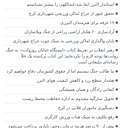
استاندار البرز ابقا شد/عبداللهی را بیشتر بشناسیم
تحقق عبور از حراج اماکن ورزشی شهرداری کرج
۱۷ غرفه برای هنرمندان البرزی
آزادسازی ۶۰ هکتار اراضی زراعی از چنگ ویلاسازان
پایان واگذاری اماکن ورزشی به سبک چوب حراج شهرداری
رهبر انقلاب در تقریظ کتاب «ایستگاه خیابان روزولت»: به جنگ
روایت‌ها توجه لازم را نکرده‌ایم؛ این کتاب پُرکننده‌ یک خلأ
رسانه‌ای تبلیغاتی است
ما طالب جنگ نیستیم اما از حقوق کشورمان دفاع خواهیم کرد
هشدار سطح زرد و کاهش کیفیت هوای البرز
کنعانی زادگان و همان همیشگی
تحویل سارگپه مصدوم به اداره حفاظت محیط زیست
دستگیری ماموران قلابی در کرج
رفع تکلیف به سبک هیات ورزش کارگری
بیش از ۹۰ درصد هزینه درمان زوجین نابارور پرداخت می‌شود