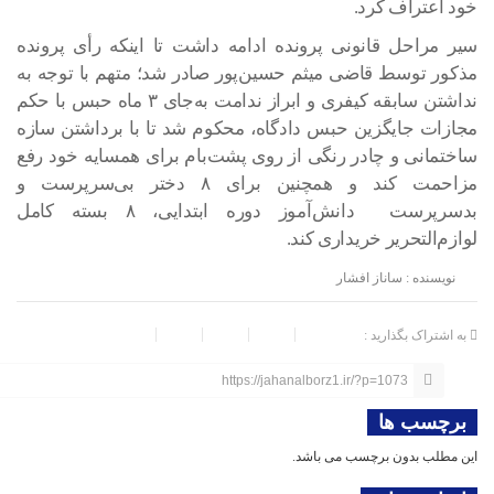
خود اعتراف کرد.
سیر مراحل قانونی پرونده ادامه داشت تا اینکه رأی پرونده
مذکور توسط قاضی میثم حسین‌پور صادر شد؛ متهم با توجه به
نداشتن سابقه کیفری و ابراز ندامت به‌جای ۳ ماه حبس با حکم
مجازات جایگزین حبس دادگاه، محکوم شد تا با برداشتن سازه
ساختمانی و چادر رنگی از روی پشت‌بام برای همسایه خود رفع
مزاحمت کند و همچنین برای ۸ دختر بی‌سرپرست و
بدسرپرست دانش‌آموز دوره ابتدایی، ۸ بسته کامل
لوازم‌التحریر خریداری کند.
نویسنده : ساناز افشار
به اشتراک بگذارید :
https://jahanalborz1.ir/?p=1073
برچسب ها
این مطلب بدون برچسب می باشد.