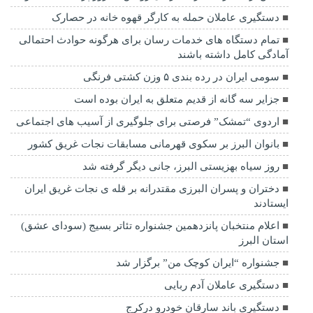
دستگیری عاملان حمله به کارگر قهوه خانه در حصارک
تمام دستگاه های خدمات رسان برای هرگونه حوادث احتمالی
آمادگی کامل داشته باشند
سومی ایران در رده بندی ۵ وزن کشتی فرنگی
جزایر سه گانه از قدیم متعلق به ایران بوده است
اردوی “تمشک” فرصتی برای جلوگیری از آسیب های اجتماعی
بانوان البرز بر سکوی قهرمانی مسابقات نجات غریق کشور
روز سیاه بهزیستی البرز، جانی دیگر گرفته شد
دختران و پسران البرزی مقتدرانه بر قله ی نجات غریق ایران
ایستادند
اعلام منتخبان پانزدهمین جشنواره تئاتر بسیج (سودای عشق)
استان البرز
جشنواره “ایران کوچک من” برگزار شد
دستگیری عاملان آدم ربایی
دستگیری باند سارقان خودرو درکرج