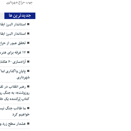
جديدترين ها
استاندار البرز ابق
استاندار البرز ابق
تحقق عبور از حرا
۱۷ غرفه برای هنرمندان البرزی
آزادسازی ۶۰ هکتار اراضی زراعی از چنگ ویلاسازان
پایان واگذاری ام
شهرداری
رهبر انقلاب در تق
روزولت»: به جنگ روای
کتاب پُرکننده‌ یک خل
ما طالب جنگ نیست
خواهیم کرد
هشدار سطح زرد و