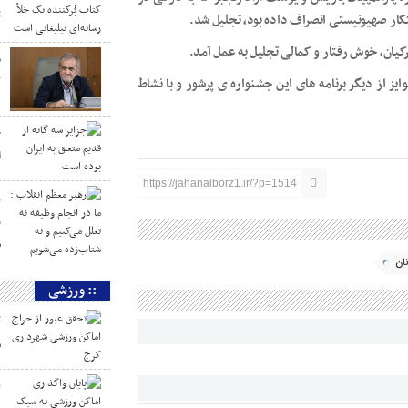
ت
کار صهیونیستی انصراف داده بود، تجلیل شد.
یان، خوش رفتار و کمالی تجلیل به عمل آمد.
م
از دیگر برنامه های این جشنواره ی پرشور و با نشاط
ک
ج
ا
https://jahanalborz1.ir/?p=1514
ر
و
ش
ان
:: ورزشی
ت
ش
پ