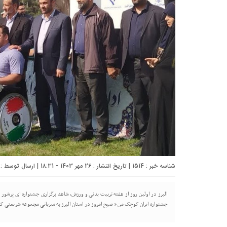
شناسه خبر : 1514 | تاریخ انتشار : 26 مهر 1403 - 18:31 | ارسال توسط :
البرز در اولین روز از هفته تربیت بدنی و ورزش، شاهد برگزاری جشنواره ای پرشو
جشنواره ایران کوچک من ” صبح امروز در استان البرز به میزبانی مجموعه شریعتی کرج