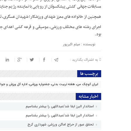
مسابقات جهانی کشتی پیشکسوتان از رویایی با نماینده رژیم جنایت
همچنین از خانواده های معزز شهدای ورزشکار؛ شهیدان عسگری، ترک
اجرای رشته های مختلف ورزشی، موسیقی و قرعه کشی اهدای جوایز 
بود.
نویسنده : میثم اکبرپور
به اشتراک بگذارید :
برچسب ها
ایران کوچک من، هفته تربیت بدنی، جشنواره ورزشی، اداره کل ورزش و جوان
اخبار مشابه
استاندار البرز ابقا شد/عبداللهی را بیشتر بشناسیم
استاندار البرز ابقا شد/عبداللهی را بیشتر بشناسیم
تحقق عبور از حراج اماکن ورزشی شهرداری کرج