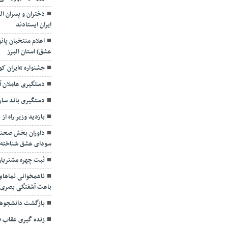
دختران و پسران ال
ایران ایستادند
اعلام منتخبان پان
عشق) استان البرز
جشنواره “ایران ک
دستگیری عاملان آ
دستگیری باند سار
بازدید وزیر راه از
داوران بخش صحنه 
سودای عشق شناخته 
ثبت چهره مشتریا
ناهمخوانی نماهای 
باعث آشفتگی بصری 
بازگشت دانشجوهای
زنده گیری عقاب ص