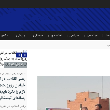
ها
اجتماعی
سیاسی
اقتصادی
فرهنگی
ورزشی
عکس
ی
09 آبان 1403
تقریظ رهبر انقلاب بر ک
رهبر انقلاب در 
خیابان روزولت»:
لازم را نکرده‌ایم
رسانه‌ای تبلیغا
رهبر انقلاب در تقریظ