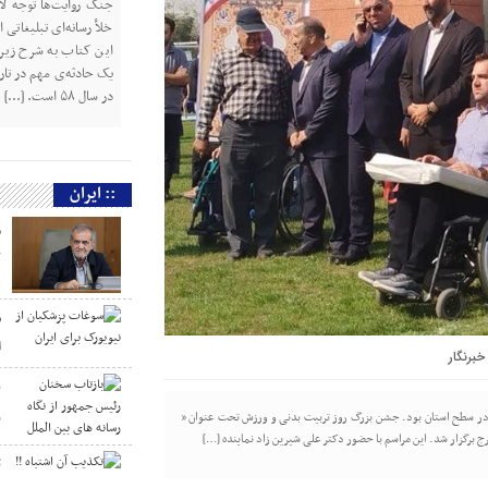
جنگ روایت‌ها توجه لازم
خلأ رسانه‌ای تبلیغاتی
این کتاب به شرح زیر 
یک حادثه‌ی مهم در تار
در سال ۵۸ است. […]
:: ایران
م
ک
س
ا
خبرنگار
ب
ر
ر در سطح استان بود. جشن بزرگ روز تربیت بدنی و ورزش تحت عنوان ”
 برگزار شد. این مراسم با حضور دکتر علی شیرین زاد نماینده […]
ت