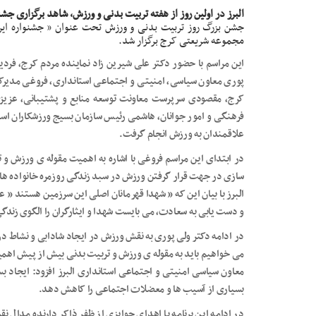
البرز در اولین روز از هفته تربیت بدنی و ورزش، شاهد برگزاری جش
جشن بزرگ روز تربیت بدنی و ورزش تحت عنوان ” جشنواره ایرا
مجموعه شریعتی کرج برگزار شد.
این مراسم با حضور دکتر علی شیرین زاد نماینده مردم کرج، فردی
پوری معاون سیاسی، امنیتی و اجتماعی استانداری، فروغی مدیرکل و
کرج، مقصودی سرپرست معاونت توسعه منابع و پشتیبانی، عزیز
فرهنگی و امور جوانان، هاشمی رئیس سازمان بسیج ورزشکاران اس
علاقمندان به ورزش انجام گرفت.
در ابتدای این مراسم فروغی با اشاره به اهمیت مقوله ی ورزش و
سازی در جهت قرار گرفتن ورزش در سبد زندگی روزمره خانواده ها 
البرز با بیان این که ” شهدا قهرمانان اصلی این سرزمین هستند ” 
و دست یابی به سعادت، می بایست شهدا و ایثارگران را الگوی زندگ
در ادامه دکتر ولی پوری به نقش ورزش در ایجاد شادابی و نشاط در 
می خواهیم باید به مقوله ی ورزش و تربیت بدنی بیش از پیش اهمی
معاون سیاسی امنیتی و اجتماعی استانداری البرز افزود: ایجاد ب
بسیاری از آسیب ها و معضلات اجتماعی را کاهش دهد.
در ادامه این برنامه با اهدای جوایزی از ظفر ذاکر دارنده مدال ن