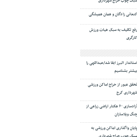
بک چوب حراج شهرداری
نعانی زادگان و همان همیشگی
فع تکلیف به سبک هیات ورزش
ارگری
ستاندار البرز ابقا شد/عبداللهی را
یشتر بشناسیم
حقق عبور از حراج اماکن ورزشی
هرداری کرج
آزادسازی ۶۰ هکتار اراضی زراعی از
نگ ویلاسازان
ایان واگذاری اماکن ورزشی به
بک چوب حراج شهرداری