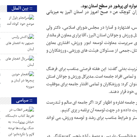
نواره ای پرشور در سطح استان بود.
:: بین الملل
ن کوچک من ” صبح امروز در استان البرز به میزبانی
س
آ
س، اشتهارد و آسارا در مجلس شورای اسلامی، دکتر ولی
رزش و جوانان استان البرز، آقا براری معاون فرماندار
و
ی سرپرست معاونت توسعه امور ورزش، افشاری معاون
ل
تان، جمعی از مسئولان هیئت های ورزشی، ورزشکاران و
س
 تربیت بدنی گفت: این هفته فرصتی مناسب برای فرهنگ
ا
و تمامی افراد جامعه است.مدیرکل ورزش و جوانان استان
س
عنوان کرد: ورزشکاران و تمامی اقشار جامعه برای موفقیت
ی خود قرار دهند.
:: سیاسی
جامعه اشاره و اظهار کرد: اگر جامعه ای سالم و تندرست
ت داده و در جهت توسعه آن برنامه ریزی کنیم.
ر
ستر و شرایط مناسب برای رشد و توسعه ورزش، می تواند
«
ر
ک
قره پارالمپیک پاریس و یوسف آزاد رنجبر که به تازگی در