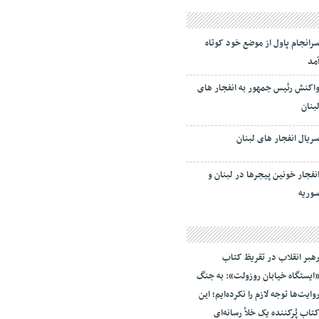
رانجام پاول از موضع خود کوتاه
مد
اکنش رئیس جمهور به انفجار های
بنان
ریال انفجار های لبنان
نفجار خونین پیجرها در لبنان و
وریه
هبر انقلاب در تقریظ کتاب
ایستگاه خیابان روزولت»: به جنگ
وایت‌ها توجه لازم را نکرده‌ایم؛ این
تاب پُرکننده‌ یک خلأ رسانه‌ای