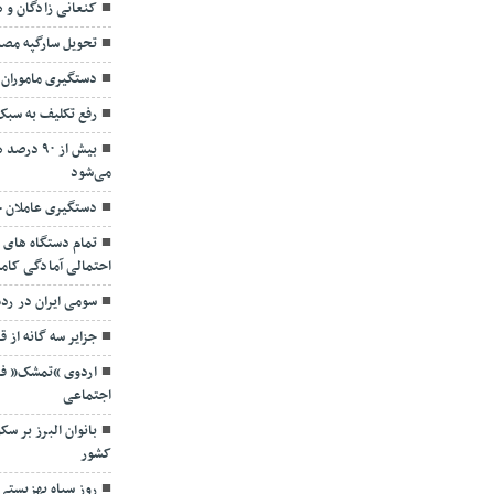
کنعانی زادگان و
تحویل سارگپه مص
دستگیری ماموران 
رفع تکلیف به سب
بیش از ۹۰
می‌شود
دستگیری عاملان ح
تمام دستگاه های 
احتمالی آمادگی کامل
سومی ایران در رده بندی ۵ وزن
جزایر سه گانه از ق
اردوی “تمشک” فر
اجتماعی
بانوان البرز بر 
کشور
روز سیاه بهزیستی 