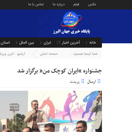
عکس
فیلم
درباره ما
تماس با ما
خانه
آخرین اخبار
ایران
بین الملل
استان 
شما اینجا هستید :
صفحه اصلی
آرشیو :
البرز
,
ورزش
جشنواره “ایران کوچک من” برگزار شد
ارسال
پرینت