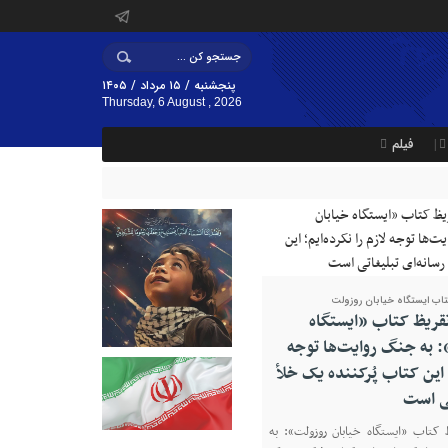
پنجشنبه / ۱۵ مرداد / ۱۴۰۵
Thursday, 6 August , 2026
فیلم
تاب ایستگاه خیابان روزولت
تقریظ کتاب «ایستگاه
 به جنگ روایت‌ها توجه
؛ این کتاب پُرکننده‌ یک خلأ
تی است
 کتاب «ایستگاه خیابان روزولت»: به