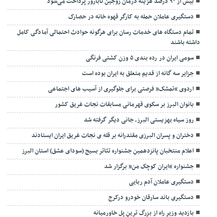
بیش از ۹۰ درصد هزینه درمان زوجین نابارور پرداخت می‌شود
دستگیری عاملان حمله به کارگر قهوه خانه در حصارک
تمام دستگاه های خدمات رسان برای هرگونه حوادث احتمالی آمادگی کامل
داشته باشند
سومی ایران در رده بندی ۵ وزن کشتی فرنگی
جزایر سه گانه از قدیم متعلق به ایران بوده است
اردوی “تمشک” فرصتی برای جلوگیری از آسیب های اجتماعی
بانوان البرز بر سکوی قهرمانی مسابقات نجات غریق کشور
روز سیاه بهزیستی البرز، جانی دیگر گرفته شد
دختران و پسران البرزی مقتدرانه بر قله ی نجات غریق ایران ایستادند
اعلام منتخبان پانزدهمین جشنواره تئاتر بسیج (سودای عشق) استان البرز
جشنواره “ایران کوچک من” برگزار شد
دستگیری عاملان آدم ربایی
دستگیری باند سارقان خودرو درکرج
بازدید وزیر راه از بزرگ ترین پل خاورمیانه