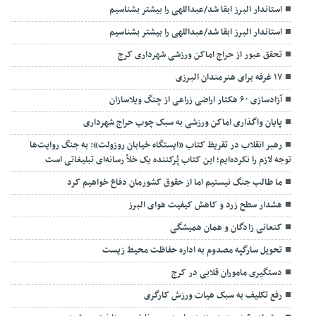
استاندار البرز ابقا شد/عبداللهی را بیشتر بشناسیم
استاندار البرز ابقا شد/عبداللهی را بیشتر بشناسیم
تحقق عبور از حراج اماکن ورزشی شهرداری کرج
۱۷ غرفه برای هنرمندان البرزی
آزادسازی ۶۰ هکتار اراضی زراعی از چنگ ویلاسازان
پایان واگذاری اماکن ورزشی به سبک چوب حراج شهرداری
رهبر انقلاب در تقریظ کتاب «ایستگاه خیابان روزولت»: به جنگ روایت‌ها
توجه لازم را نکرده‌ایم؛ این کتاب پُرکننده‌ یک خلأ رسانه‌ای تبلیغاتی است
ما طالب جنگ نیستیم اما از حقوق کشورمان دفاع خواهیم کرد
هشدار سطح زرد و کاهش کیفیت هوای البرز
کنعانی زادگان و همان همیشگی
تحویل سارگپه مصدوم به اداره حفاظت محیط زیست
دستگیری ماموران قلابی در کرج
رفع تکلیف به سبک هیات ورزش کارگری