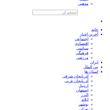
مذهبی
خانه
آخرین اخبار
اجتماعی
اقتصادی
سیاسی
فرهنگی
ورزشی
ایران
بین الملل
استان ها
آذربایجان شرقی
آذربایجان غربی
اردبیل
اصفهان
البرز
ایلام
بوشهر
تهران