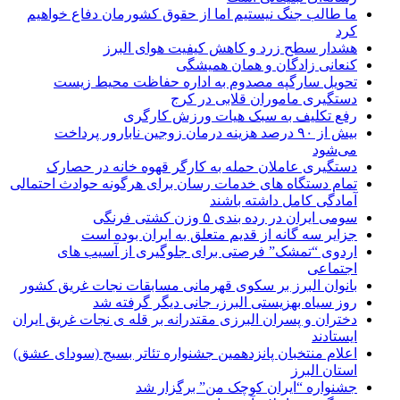
ما طالب جنگ نیستیم اما از حقوق کشورمان دفاع خواهیم
کرد
هشدار سطح زرد و کاهش کیفیت هوای البرز
کنعانی زادگان و همان همیشگی
تحویل سارگپه مصدوم به اداره حفاظت محیط زیست
دستگیری ماموران قلابی در کرج
رفع تکلیف به سبک هیات ورزش کارگری
بیش از ۹۰ درصد هزینه درمان زوجین نابارور پرداخت
می‌شود
دستگیری عاملان حمله به کارگر قهوه خانه در حصارک
تمام دستگاه های خدمات رسان برای هرگونه حوادث احتمالی
آمادگی کامل داشته باشند
سومی ایران در رده بندی ۵ وزن کشتی فرنگی
جزایر سه گانه از قدیم متعلق به ایران بوده است
اردوی “تمشک” فرصتی برای جلوگیری از آسیب های
اجتماعی
بانوان البرز بر سکوی قهرمانی مسابقات نجات غریق کشور
روز سیاه بهزیستی البرز، جانی دیگر گرفته شد
دختران و پسران البرزی مقتدرانه بر قله ی نجات غریق ایران
ایستادند
اعلام منتخبان پانزدهمین جشنواره تئاتر بسیج (سودای عشق)
استان البرز
جشنواره “ایران کوچک من” برگزار شد