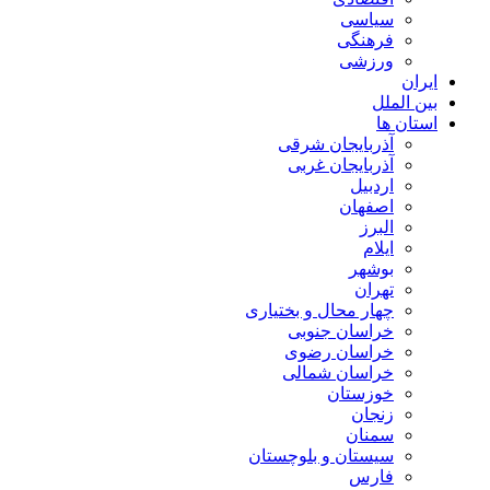
سیاسی
فرهنگی
ورزشی
ایران
بین الملل
استان ها
آذربایجان شرقی
آذربایجان غربی
اردبیل
اصفهان
البرز
ایلام
بوشهر
تهران
چهار محال و بختیاری
خراسان جنوبی
خراسان رضوی
خراسان شمالی
خوزستان
زنجان
سمنان
سیستان و بلوچستان
فارس