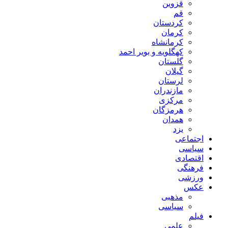
قزوین
قم
کردستان
کرمان
کرمانشاه
کهگلویه و بویر احمد
گلستان
گیلان
لرستان
مازندران
مرکزی
هرمزگان
همدان
یزد
اجتماعی
سیاسی
اقتصادی
فرهنگی
ورزشی
عکس
مذهبی
سیاسی
فیلم
علمی