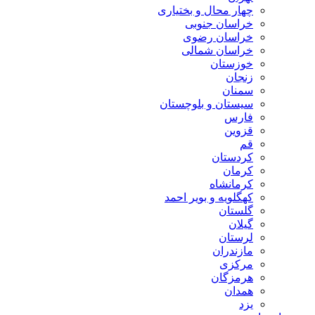
چهار محال و بختیاری
خراسان جنوبی
خراسان رضوی
خراسان شمالی
خوزستان
زنجان
سمنان
سیستان و بلوچستان
فارس
قزوین
قم
کردستان
کرمان
کرمانشاه
کهگلویه و بویر احمد
گلستان
گیلان
لرستان
مازندران
مرکزی
هرمزگان
همدان
یزد