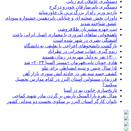
دستگیری عاملان آدم ربایی
دستگیری باند سارقان خودرو درکرج
بازدید وزیر راه از بزرگ ترین پل خاورمیانه
داوران بخش صحنه ای و خیابانی پانزدهمین جشنواره سودای
عشق شناخته شدند
ثبت چهره مشتریان طلافروشی
ناهمخوانی نماهای امروزی با معماری اصیل ایرانی باعث
آشفتگی بصری در شهر شده است
بازگشت دانشجوهای اخراجی یا تعلیقی به دانشگاه
زنده گیری عقاب صحرایی در نظرآباد
۱۳۰۰ نفر به دلیل مهریه در زندان هستند
هادی چوپان نایب‌قهرمان «مستر المپیا ۲۰۲۴» شد
۱۵ سال حبس و تنبیه انضباطی برای تتلو
کشف جسد سه نفر در حادثه آتش سوزی بازار آهن
فرزندان مسئولین استان البرز در کدام مدارس تحصیل
میکنند؟
‌تاریخ‌سازی خاتون بم در آسیا
مدال نقره پارا المپیک پاریس بر گردن مادر شهید کماجی
بانوان کارگر استان البرز بر سکوی نخست دو میدانی کشور