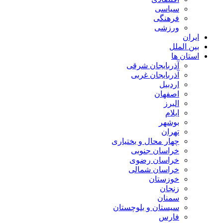
سیاسی
فرهنگی
ورزشی
ایران
بین الملل
استان ها
آذربایجان شرقی
آذربایجان غربی
اردبیل
اصفهان
البرز
ایلام
بوشهر
تهران
چهار محال و بختیاری
خراسان جنوبی
خراسان رضوی
خراسان شمالی
خوزستان
زنجان
سمنان
سیستان و بلوچستان
فارس