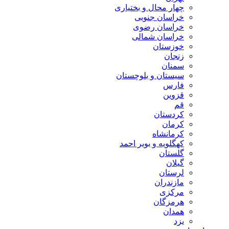
چهار محال و بختیاری
خراسان جنوبی
خراسان رضوی
خراسان شمالی
خوزستان
زنجان
سمنان
سیستان و بلوچستان
فارس
قزوین
قم
کردستان
کرمان
کرمانشاه
کهگلویه و بویر احمد
گلستان
گیلان
لرستان
مازندران
مرکزی
هرمزگان
همدان
یزد