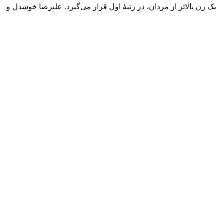
ین برای اولین بار در تاریخ ۵۱ سالۀ برگزاری این مسابقه است که یک زن بالاتر از مردان، در رتبۀ اول قرار می‌گیرد. علیرضا خوشدل و