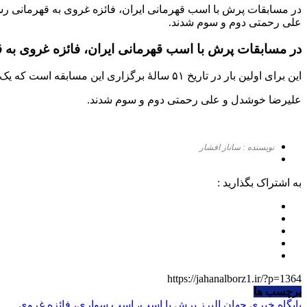
علی رحمتی دوم و سوم شدند.
در مسابقات پرش با اسب قهرمانی ایران، فائزه غروی به 
این برای اولین بار در تاریخ ۵۱ سالۀ برگزاری این مسابقه است که یک زن بالاتر از مردان، در رتبۀ اول قرار می‌گیرد.
علیرضا خوشدل و علی رحمتی دوم و سوم شدند.
نویسنده : ساناز افشار
به اشتراک بگذارید :
https://jahanalborz1.ir/?p=1364
برچسب ها
پایگاه خبری جهان البرز
پرش با اسب، اسب سواری، فائزه غروی