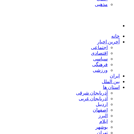
مذهبی
خانه
آخرین اخبار
اجتماعی
اقتصادی
سیاسی
فرهنگی
ورزشی
ایران
بین الملل
استان ها
آذربایجان شرقی
آذربایجان غربی
اردبیل
اصفهان
البرز
ایلام
بوشهر
تهران