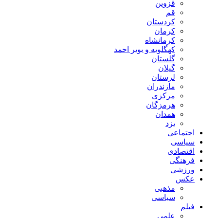
قزوین
قم
کردستان
کرمان
کرمانشاه
کهگلویه و بویر احمد
گلستان
گیلان
لرستان
مازندران
مرکزی
هرمزگان
همدان
یزد
اجتماعی
سیاسی
اقتصادی
فرهنگی
ورزشی
عکس
مذهبی
سیاسی
فیلم
علمی