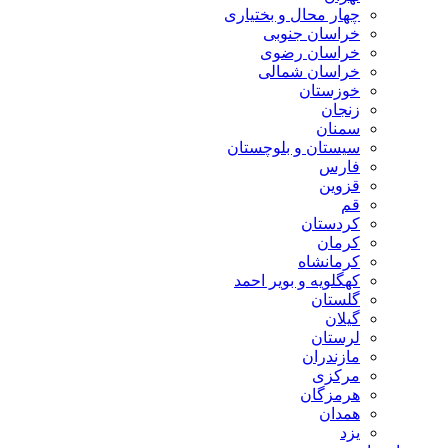
چهار محال و بختیاری
خراسان جنوبی
خراسان رضوی
خراسان شمالی
خوزستان
زنجان
سمنان
سیستان و بلوچستان
فارس
قزوین
قم
کردستان
کرمان
کرمانشاه
کهگلویه و بویر احمد
گلستان
گیلان
لرستان
مازندران
مرکزی
هرمزگان
همدان
یزد