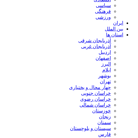
سیاسی
فرهنگی
ورزشی
ایران
بین الملل
استان ها
آذربایجان شرقی
آذربایجان غربی
اردبیل
اصفهان
البرز
ایلام
بوشهر
تهران
چهار محال و بختیاری
خراسان جنوبی
خراسان رضوی
خراسان شمالی
خوزستان
زنجان
سمنان
سیستان و بلوچستان
فارس