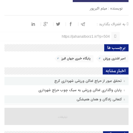
نویسنده : میثم اکبرپور
به اشتراک بگذارید :
https://jahanalborz1.ir/?p=504
برچسب ها
امیر اشتری ورزش
پایگاه خبری جهان البرز
اخبار مشابه
تحقق عبور از حراج اماکن ورزشی شهرداری کرج
پایان واگذاری اماکن ورزشی به سبک چوب حراج شهرداری
کنعانی زادگان و همان همیشگی