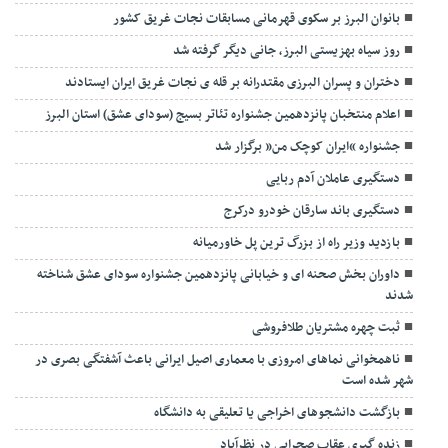
بیش از ۹۰ درصد هزینه درمان زوجین نابارور پرداخت می‌شود
دستگیری عاملان حمله به کارگر قهوه خانه در حصارک
تمام دستگاه های خدمات رسان برای هرگونه حوادث احتمالی آمادگی کامل
داشته باشند
سومی ایران در رده بندی ۵ وزن کشتی فرنگی
جزایر سه گانه از قدیم متعلق به ایران بوده است
اردوی “تمشک” فرصتی برای جلوگیری از آسیب های اجتماعی
بانوان البرز بر سکوی قهرمانی مسابقات نجات غریق کشور
روز سیاه بهزیستی البرز، جانی دیگر گرفته شد
دختران و پسران البرزی مقتدرانه بر قله ی نجات غریق ایران ایستادند
اعلام منتخبان پانزدهمین جشنواره تئاتر بسیج (سودای عشق) استان البرز
جشنواره “ایران کوچک من” برگزار شد
دستگیری عاملان آدم ربایی
دستگیری باند سارقان خودرو درکرج
بازدید وزیر راه از بزرگ ترین پل خاورمیانه