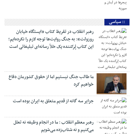
سرانجام پاول از موضع خود کوتاه آمد
واکنش رئیس جمهور به انفجار های لبنان
سریال انفجار های لبنان
انفجار خونین پیجرها در لبنان و سوریه
:: سیاسی
رهبر انقلاب در تقریظ کتاب «ایستگاه خیابان
روزولت»: به جنگ روایت‌ها توجه لازم را نکرده‌ایم؛
این کتاب پُرکننده‌ یک خلأ رسانه‌ای تبلیغاتی است