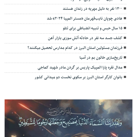
داوران بخش صحنه ای و خیابانی پانزدهمین جشنواره سودای عشق شناخته
شدند
ثبت چهره مشتریان طلافروشی
ناهمخوانی نماهای امروزی با معماری اصیل ایرانی باعث آشفتگی بصری در
شهر شده است
بازگشت دانشجوهای اخراجی یا تعلیقی به دانشگاه
زنده گیری عقاب صحرایی در نظرآباد
۱۳۰۰ نفر به دلیل مهریه در زندان هستند
هادی چوپان نایب‌قهرمان «مستر المپیا ۲۰۲۴» شد
۱۵ سال حبس و تنبیه انضباطی برای تتلو
کشف جسد سه نفر در حادثه آتش سوزی بازار آهن
فرزندان مسئولین استان البرز در کدام مدارس تحصیل میکنند؟
‌تاریخ‌سازی خاتون بم در آسیا
مدال نقره پارا المپیک پاریس بر گردن مادر شهید کماجی