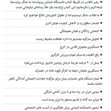
استاندار البرز ابقا شد/عبداللهی را بیشتر بشناسیم
استاندار البرز ابقا شد/عبداللهی را بیشتر بشناسیم
تحقق عبور از حراج اماکن ورزشی شهرداری کرج
۱۷ غرفه برای هنرمندان البرزی
آزادسازی ۶۰ هکتار اراضی زراعی از چنگ ویلاسازان
پایان واگذاری اماکن ورزشی به سبک چوب حراج شهرداری
رهبر انقلاب در تقریظ کتاب «ایستگاه خیابان روزولت»: به جنگ روایت‌ها
توجه لازم را نکرده‌ایم؛ این کتاب پُرکننده‌ یک خلأ رسانه‌ای تبلیغاتی است
ما طالب جنگ نیستیم اما از حقوق کشورمان دفاع خواهیم کرد
هشدار سطح زرد و کاهش کیفیت هوای البرز
کنعانی زادگان و همان همیشگی
تحویل سارگپه مصدوم به اداره حفاظت محیط زیست
دستگیری ماموران قلابی در کرج
رفع تکلیف به سبک هیات ورزش کارگری