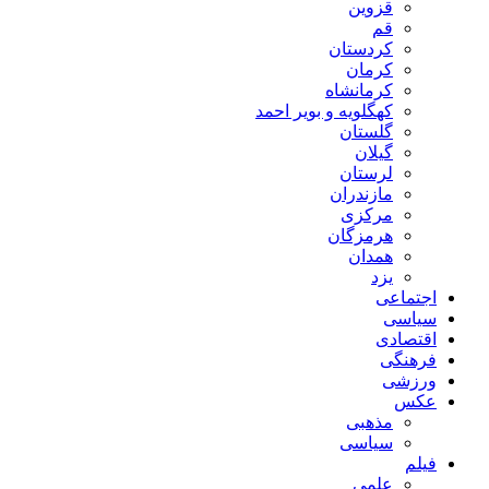
قزوین
قم
کردستان
کرمان
کرمانشاه
کهگلویه و بویر احمد
گلستان
گیلان
لرستان
مازندران
مرکزی
هرمزگان
همدان
یزد
اجتماعی
سیاسی
اقتصادی
فرهنگی
ورزشی
عکس
مذهبی
سیاسی
فیلم
علمی