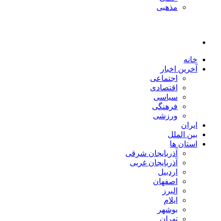
مذهبی
خانه
آخرین اخبار
اجتماعی
اقتصادی
سیاسی
فرهنگی
ورزشی
ایران
بین الملل
استان ها
آذربایجان شرقی
آذربایجان غربی
اردبیل
اصفهان
البرز
ایلام
بوشهر
تهران