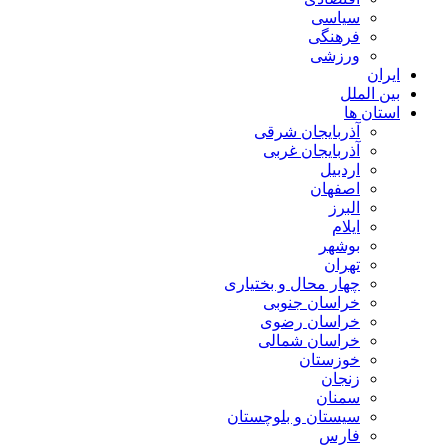
سیاسی
فرهنگی
ورزشی
ایران
بین الملل
استان ها
آذربایجان شرقی
آذربایجان غربی
اردبیل
اصفهان
البرز
ایلام
بوشهر
تهران
چهار محال و بختیاری
خراسان جنوبی
خراسان رضوی
خراسان شمالی
خوزستان
زنجان
سمنان
سیستان و بلوچستان
فارس