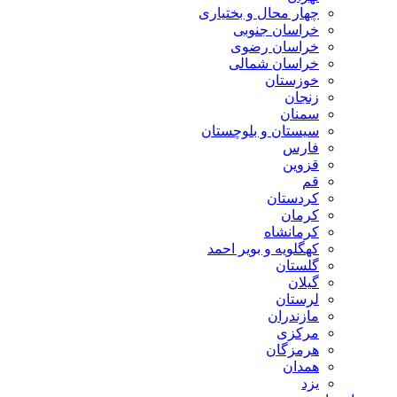
چهار محال و بختیاری
خراسان جنوبی
خراسان رضوی
خراسان شمالی
خوزستان
زنجان
سمنان
سیستان و بلوچستان
فارس
قزوین
قم
کردستان
کرمان
کرمانشاه
کهگلویه و بویر احمد
گلستان
گیلان
لرستان
مازندران
مرکزی
هرمزگان
همدان
یزد