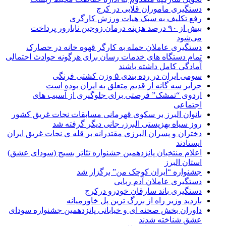
دستگیری ماموران قلابی در کرج
رفع تکلیف به سبک هیات ورزش کارگری
بیش از ۹۰ درصد هزینه درمان زوجین نابارور پرداخت
می‌شود
دستگیری عاملان حمله به کارگر قهوه خانه در حصارک
تمام دستگاه های خدمات رسان برای هرگونه حوادث احتمالی
آمادگی کامل داشته باشند
سومی ایران در رده بندی ۵ وزن کشتی فرنگی
جزایر سه گانه از قدیم متعلق به ایران بوده است
اردوی “تمشک” فرصتی برای جلوگیری از آسیب های
اجتماعی
بانوان البرز بر سکوی قهرمانی مسابقات نجات غریق کشور
روز سیاه بهزیستی البرز، جانی دیگر گرفته شد
دختران و پسران البرزی مقتدرانه بر قله ی نجات غریق ایران
ایستادند
اعلام منتخبان پانزدهمین جشنواره تئاتر بسیج (سودای عشق)
استان البرز
جشنواره “ایران کوچک من” برگزار شد
دستگیری عاملان آدم ربایی
دستگیری باند سارقان خودرو درکرج
بازدید وزیر راه از بزرگ ترین پل خاورمیانه
داوران بخش صحنه ای و خیابانی پانزدهمین جشنواره سودای
عشق شناخته شدند