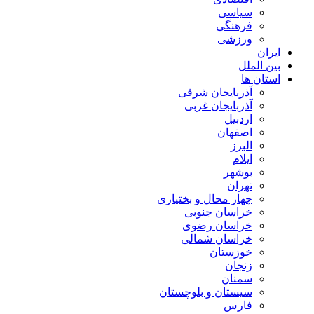
سیاسی
فرهنگی
ورزشی
ایران
بین الملل
استان ها
آذربایجان شرقی
آذربایجان غربی
اردبیل
اصفهان
البرز
ایلام
بوشهر
تهران
چهار محال و بختیاری
خراسان جنوبی
خراسان رضوی
خراسان شمالی
خوزستان
زنجان
سمنان
سیستان و بلوچستان
فارس