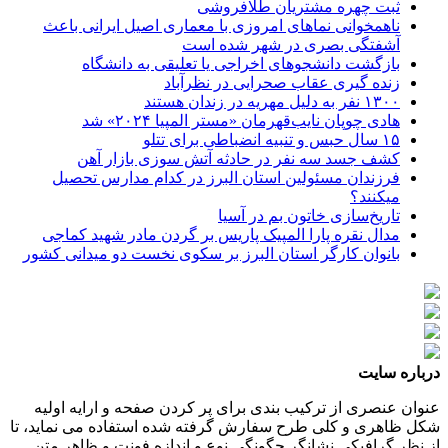
ثبت چهره مشتریان طلافروشی
ناهمخوانی نماهای امروزی با معماری اصیل ایرانی باعث
آشفتگی بصری در شهر شده است
بازگشت دانشجوهای اخراجی یا تعلیقی به دانشگاه
زنده گیری عقاب صحرایی در نظرآباد
۱۳۰۰ نفر به دلیل مهریه در زندان هستند
هادی چوپان نایب‌قهرمان «مستر المپیا ۲۰۲۴» شد
۱۵ سال حبس و تنبیه انضباطی برای تتلو
کشف جسد سه نفر در حادثه آتش سوزی بازار آهن
فرزندان مسئولین استان البرز در کدام مدارس تحصیل
میکنند؟
‌تاریخ‌سازی خاتون بم در آسیا
مدال نقره پارا المپیک پاریس بر گردن مادر شهید کماجی
بانوان کارگر استان البرز بر سکوی نخست دو میدانی کشور
درباره سایت
عنوان عنصری از ترکیب بندی برای پر کردن صفحه و ارایه اولیه
شکل ظاهری و کلی طرح سفارش گرفته شده استفاده می نماید، تا
از نظر گرافیکی نشانگر چگونگی نوع و اندازه فونت و ظاهر متن