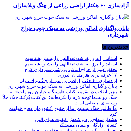
آزادسازی ۶۰ هکتار اراضی زراعی از چنگ ویلاسازان
پایان واگذاری اماکن ورزشی به سبک چوب حراج
شهرداری
جديدترين ها
استاندار البرز ابقا شد/عبداللهی را بیشتر بشناسیم
استاندار البرز ابقا شد/عبداللهی را بیشتر بشناسیم
تحقق عبور از حراج اماکن ورزشی شهرداری کرج
۱۷ غرفه برای هنرمندان البرزی
آزادسازی ۶۰ هکتار اراضی زراعی از چنگ ویلاسازان
پایان واگذاری اماکن ورزشی به سبک چوب حراج شهرداری
رهبر انقلاب در تقریظ کتاب «ایستگاه خیابان روزولت»: به
جنگ روایت‌ها توجه لازم را نکرده‌ایم؛ این کتاب پُرکننده‌ یک خلأ
رسانه‌ای تبلیغاتی است
ما طالب جنگ نیستیم اما از حقوق کشورمان دفاع خواهیم
کرد
هشدار سطح زرد و کاهش کیفیت هوای البرز
کنعانی زادگان و همان همیشگی
تحویل سارگپه مصدوم به اداره حفاظت محیط زیست