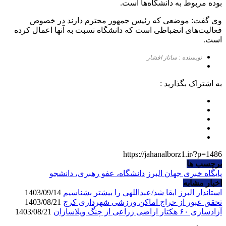
بوده مربوط به دانشگاه‌ها است.
وی گفت: موضعی که رئیس جمهور محترم دارند در خصوص
فعالیت‌های انضباطی است که دانشگاه نسبت به آنها اعمال کرده‌
است.
نویسنده : ساناز افشار
به اشتراک بگذارید :
https://jahanalborz1.ir/?p=1486
برچسب ها
پایگاه خبری جهان البرز
دانشگاه، عفو رهبری، دانشجو
اخبار مشابه
استاندار البرز ابقا شد/عبداللهی را بیشتر بشناسیم
1403/09/14
تحقق عبور از حراج اماکن ورزشی شهرداری کرج
1403/08/21
آزادسازی ۶۰ هکتار اراضی زراعی از چنگ ویلاسازان
1403/08/21