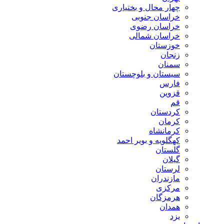
چهار محال و بختیاری
خراسان جنوبی
خراسان رضوی
خراسان شمالی
خوزستان
زنجان
سمنان
سیستان و بلوچستان
فارس
قزوین
قم
کردستان
کرمان
کرمانشاه
کهگلویه و بویر احمد
گلستان
گیلان
لرستان
مازندران
مرکزی
هرمزگان
همدان
یزد