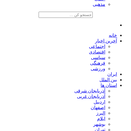
مذهبی
خانه
آخرین اخبار
اجتماعی
اقتصادی
سیاسی
فرهنگی
ورزشی
ایران
بین الملل
استان ها
آذربایجان شرقی
آذربایجان غربی
اردبیل
اصفهان
البرز
ایلام
بوشهر
تهران