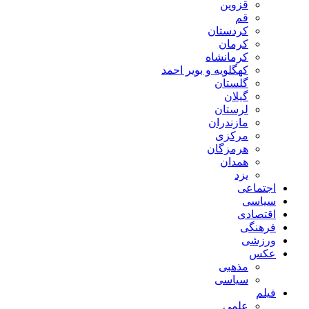
قزوین
قم
کردستان
کرمان
کرمانشاه
کهگلویه و بویر احمد
گلستان
گیلان
لرستان
مازندران
مرکزی
هرمزگان
همدان
یزد
اجتماعی
سیاسی
اقتصادی
فرهنگی
ورزشی
عکس
مذهبی
سیاسی
فیلم
علمی