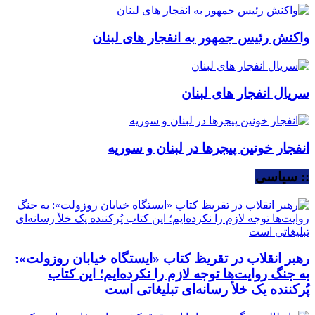
واکنش رئیس جمهور به انفجار های لبنان
سریال انفجار های لبنان
انفجار خونین پیجرها در لبنان و سوریه
:: سیاسی
رهبر انقلاب در تقریظ کتاب «ایستگاه خیابان روزولت»:
به جنگ روایت‌ها توجه لازم را نکرده‌ایم؛ این کتاب
پُرکننده‌ یک خلأ رسانه‌ای تبلیغاتی است