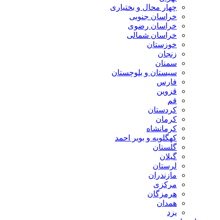
چهار محال و بختیاری
خراسان جنوبی
خراسان رضوی
خراسان شمالی
خوزستان
زنجان
سمنان
سیستان و بلوچستان
فارس
قزوین
قم
کردستان
کرمان
کرمانشاه
کهگلویه و بویر احمد
گلستان
گیلان
لرستان
مازندران
مرکزی
هرمزگان
همدان
یزد