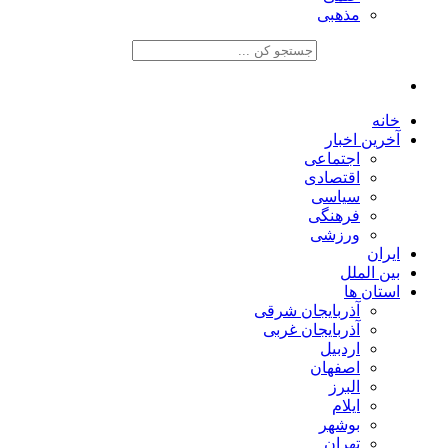
مذهبی
خانه
آخرین اخبار
اجتماعی
اقتصادی
سیاسی
فرهنگی
ورزشی
ایران
بین الملل
استان ها
آذربایجان شرقی
آذربایجان غربی
اردبیل
اصفهان
البرز
ایلام
بوشهر
تهران