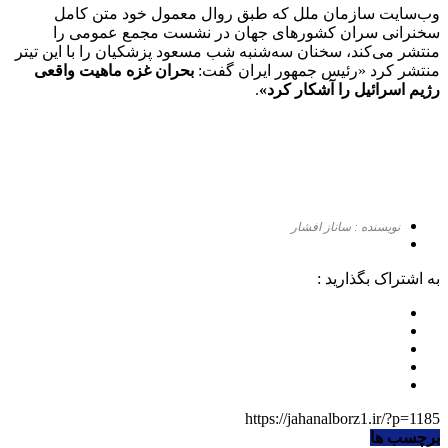
وب‌سایت سازمان ملل که طبق روال معمول خود متن کامل
سخنرانی سران کشورهای جهان در نشست مجمع عمومی را
منتشر می‌کند، سخنان سه‌شنبه شب مسعود پزشکیان را با این تیتر
منتشر کرد «رئیس جمهور ایران گفت:
بحران غزه ماهیت واقعی
رژیم اسرائیل را آشکار کرد»
.
نویسنده : ساناز افشار
به اشتراک بگذارید :
https://jahanalborz1.ir/?p=1185
برچسب ها