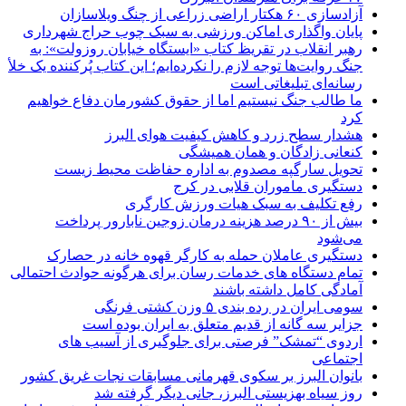
آزادسازی ۶۰ هکتار اراضی زراعی از چنگ ویلاسازان
پایان واگذاری اماکن ورزشی به سبک چوب حراج شهرداری
رهبر انقلاب در تقریظ کتاب «ایستگاه خیابان روزولت»: به
جنگ روایت‌ها توجه لازم را نکرده‌ایم؛ این کتاب پُرکننده‌ یک خلأ
رسانه‌ای تبلیغاتی است
ما طالب جنگ نیستیم اما از حقوق کشورمان دفاع خواهیم
کرد
هشدار سطح زرد و کاهش کیفیت هوای البرز
کنعانی زادگان و همان همیشگی
تحویل سارگپه مصدوم به اداره حفاظت محیط زیست
دستگیری ماموران قلابی در کرج
رفع تکلیف به سبک هیات ورزش کارگری
بیش از ۹۰ درصد هزینه درمان زوجین نابارور پرداخت
می‌شود
دستگیری عاملان حمله به کارگر قهوه خانه در حصارک
تمام دستگاه های خدمات رسان برای هرگونه حوادث احتمالی
آمادگی کامل داشته باشند
سومی ایران در رده بندی ۵ وزن کشتی فرنگی
جزایر سه گانه از قدیم متعلق به ایران بوده است
اردوی “تمشک” فرصتی برای جلوگیری از آسیب های
اجتماعی
بانوان البرز بر سکوی قهرمانی مسابقات نجات غریق کشور
روز سیاه بهزیستی البرز، جانی دیگر گرفته شد