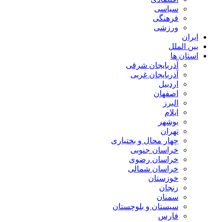
سیاسی
فرهنگی
ورزشی
ایران
بین الملل
استان ها
آذربایجان شرقی
آذربایجان غربی
اردبیل
اصفهان
البرز
ایلام
بوشهر
تهران
چهار محال و بختیاری
خراسان جنوبی
خراسان رضوی
خراسان شمالی
خوزستان
زنجان
سمنان
سیستان و بلوچستان
فارس