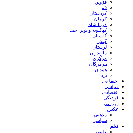
قزوین
قم
کردستان
کرمان
کرمانشاه
کهگلویه و بویر احمد
گلستان
گیلان
لرستان
مازندران
مرکزی
هرمزگان
همدان
یزد
اجتماعی
سیاسی
اقتصادی
فرهنگی
ورزشی
عکس
مذهبی
سیاسی
فیلم
علمی