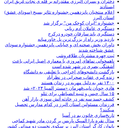
دختران و پسران البرزی مقتدرانه بر قله ی نجات غریق ایران
ایستادند
اعلام منتخبان پانزدهمین جشنواره تئاتر بسیج (سودای عشق)
استان البرز
جشنواره “ایران کوچک من” برگزار شد
دستگیری عاملان آدم ربایی
دستگیری باند سارقان خودرو درکرج
بازدید وزیر راه از بزرگ ترین پل خاورمیانه
داوران بخش صحنه ای و خیابانی پانزدهمین جشنواره سودای
عشق شناخته شدند
ثبت چهره مشتریان طلافروشی
ناهمخوانی نماهای امروزی با معماری اصیل ایرانی باعث
آشفتگی بصری در شهر شده است
بازگشت دانشجوهای اخراجی یا تعلیقی به دانشگاه
زنده گیری عقاب صحرایی در نظرآباد
۱۳۰۰ نفر به دلیل مهریه در زندان هستند
هادی چوپان نایب‌قهرمان «مستر المپیا ۲۰۲۴» شد
۱۵ سال حبس و تنبیه انضباطی برای تتلو
کشف جسد سه نفر در حادثه آتش سوزی بازار آهن
فرزندان مسئولین استان البرز در کدام مدارس تحصیل
میکنند؟
‌تاریخ‌سازی خاتون بم در آسیا
مدال نقره پارا المپیک پاریس بر گردن مادر شهید کماجی
بانوان کارگر استان البرز بر سکوی نخست دو میدانی کشور