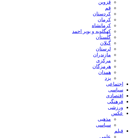
قزوین
قم
کردستان
کرمان
کرمانشاه
کهگلویه و بویر احمد
گلستان
گیلان
لرستان
مازندران
مرکزی
هرمزگان
همدان
یزد
اجتماعی
سیاسی
اقتصادی
فرهنگی
ورزشی
عکس
مذهبی
سیاسی
فیلم
علمی