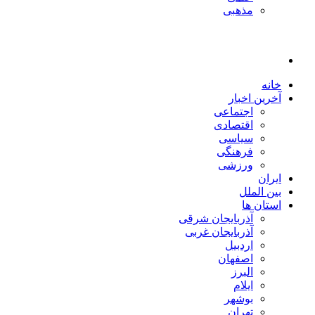
مذهبی
خانه
آخرین اخبار
اجتماعی
اقتصادی
سیاسی
فرهنگی
ورزشی
ایران
بین الملل
استان ها
آذربایجان شرقی
آذربایجان غربی
اردبیل
اصفهان
البرز
ایلام
بوشهر
تهران