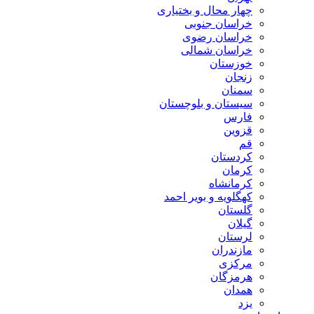
چهار محال و بختیاری
خراسان جنوبی
خراسان رضوی
خراسان شمالی
خوزستان
زنجان
سمنان
سیستان و بلوچستان
فارس
قزوین
قم
کردستان
کرمان
کرمانشاه
کهگلویه و بویر احمد
گلستان
گیلان
لرستان
مازندران
مرکزی
هرمزگان
همدان
یزد