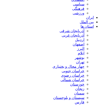
سیاسی
فرهنگی
ورزشی
ایران
بین الملل
استان ها
آذربایجان شرقی
آذربایجان غربی
اردبیل
اصفهان
البرز
ایلام
بوشهر
تهران
چهار محال و بختیاری
خراسان جنوبی
خراسان رضوی
خراسان شمالی
خوزستان
زنجان
سمنان
سیستان و بلوچستان
فارس