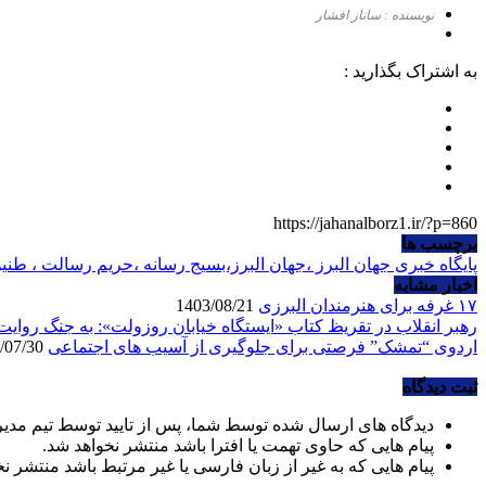
نویسنده : ساناز افشار
به اشتراک بگذارید :
https://jahanalborz1.ir/?p=860
برچسب ها
پایگاه خبری جهان البرز ،جهان البرز،بسیج رسانه ،حریم رسالت ، طنی
اخبار مشابه
۱۷ غرفه برای هنرمندان البرزی
1403/08/21
رهبر انقلاب در تقریظ کتاب «ایستگاه خیابان روزولت»: به جنگ روایت‌ها 
اردوی “تمشک” فرصتی برای جلوگیری از آسیب های اجتماعی
1403/07/30
ثبت دیدگاه
دیدگاه های ارسال شده توسط شما، پس از تایید توسط تیم مدی
پیام هایی که حاوی تهمت یا افترا باشد منتشر نخواهد شد.
پیام هایی که به غیر از زبان فارسی یا غیر مرتبط باشد منتشر ن