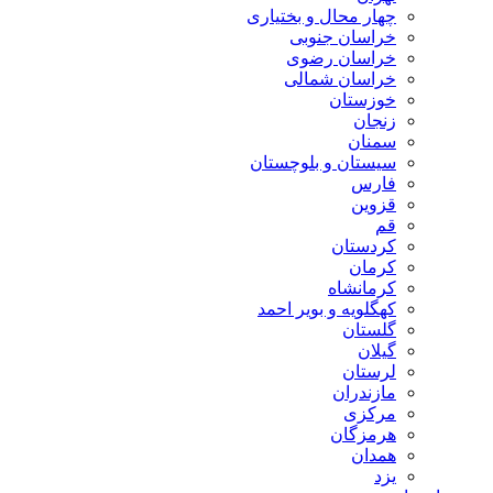
چهار محال و بختیاری
خراسان جنوبی
خراسان رضوی
خراسان شمالی
خوزستان
زنجان
سمنان
سیستان و بلوچستان
فارس
قزوین
قم
کردستان
کرمان
کرمانشاه
کهگلویه و بویر احمد
گلستان
گیلان
لرستان
مازندران
مرکزی
هرمزگان
همدان
یزد