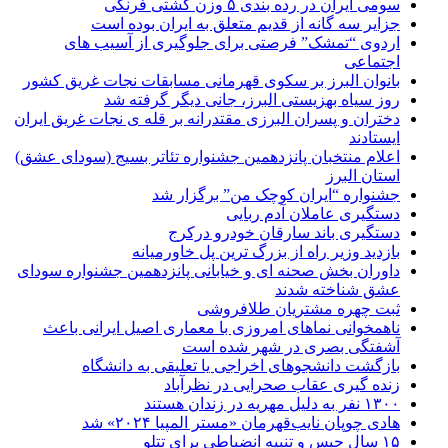
سومی ایران در رده بندی ۵ وزن کشتی فرنگی
جزایر سه گانه از قدیم متعلق به ایران بوده است
اردوی “تمشک” فرصتی برای جلوگیری از آسیب های
اجتماعی
بانوان البرز بر سکوی قهرمانی مسابقات نجات غریق کشور
روز سیاه بهزیستی البرز، جانی دیگر گرفته شد
دختران و پسران البرزی مقتدرانه بر قله ی نجات غریق ایران
ایستادند
اعلام منتخبان پانزدهمین جشنواره تئاتر بسیج (سودای عشق)
استان البرز
جشنواره “ایران کوچک من” برگزار شد
دستگیری عاملان آدم ربایی
دستگیری باند سارقان خودرو درکرج
بازدید وزیر راه از بزرگ ترین پل خاورمیانه
داوران بخش صحنه ای و خیابانی پانزدهمین جشنواره سودای
عشق شناخته شدند
ثبت چهره مشتریان طلافروشی
ناهمخوانی نماهای امروزی با معماری اصیل ایرانی باعث
آشفتگی بصری در شهر شده است
بازگشت دانشجوهای اخراجی یا تعلیقی به دانشگاه
زنده گیری عقاب صحرایی در نظرآباد
۱۳۰۰ نفر به دلیل مهریه در زندان هستند
هادی چوپان نایب‌قهرمان «مستر المپیا ۲۰۲۴» شد
۱۵ سال حبس و تنبیه انضباطی برای تتلو