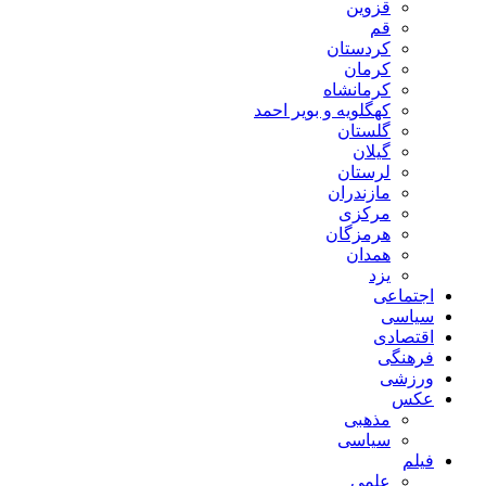
قزوین
قم
کردستان
کرمان
کرمانشاه
کهگلویه و بویر احمد
گلستان
گیلان
لرستان
مازندران
مرکزی
هرمزگان
همدان
یزد
اجتماعی
سیاسی
اقتصادی
فرهنگی
ورزشی
عکس
مذهبی
سیاسی
فیلم
علمی