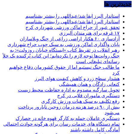
جديدترين ها
استاندار البرز ابقا شد/عبداللهی را بیشتر بشناسیم
استاندار البرز ابقا شد/عبداللهی را بیشتر بشناسیم
تحقق عبور از حراج اماکن ورزشی شهرداری کرج
۱۷ غرفه برای هنرمندان البرزی
آزادسازی ۶۰ هکتار اراضی زراعی از چنگ ویلاسازان
پایان واگذاری اماکن ورزشی به سبک چوب حراج شهرداری
رهبر انقلاب در تقریظ کتاب «ایستگاه خیابان روزولت»: به
جنگ روایت‌ها توجه لازم را نکرده‌ایم؛ این کتاب پُرکننده‌ یک خلأ
رسانه‌ای تبلیغاتی است
ما طالب جنگ نیستیم اما از حقوق کشورمان دفاع خواهیم
کرد
هشدار سطح زرد و کاهش کیفیت هوای البرز
کنعانی زادگان و همان همیشگی
تحویل سارگپه مصدوم به اداره حفاظت محیط زیست
دستگیری ماموران قلابی در کرج
رفع تکلیف به سبک هیات ورزش کارگری
بیش از ۹۰ درصد هزینه درمان زوجین نابارور پرداخت
می‌شود
دستگیری عاملان حمله به کارگر قهوه خانه در حصارک
تمام دستگاه های خدمات رسان برای هرگونه حوادث احتمالی
آمادگی کامل داشته باشند