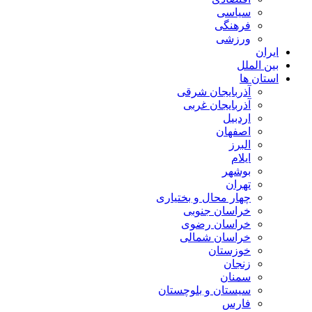
سیاسی
فرهنگی
ورزشی
ایران
بین الملل
استان ها
آذربایجان شرقی
آذربایجان غربی
اردبیل
اصفهان
البرز
ایلام
بوشهر
تهران
چهار محال و بختیاری
خراسان جنوبی
خراسان رضوی
خراسان شمالی
خوزستان
زنجان
سمنان
سیستان و بلوچستان
فارس