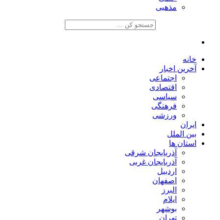
مذهبی
خانه
آخرین اخبار
اجتماعی
اقتصادی
سیاسی
فرهنگی
ورزشی
ایران
بین الملل
استان ها
آذربایجان شرقی
آذربایجان غربی
اردبیل
اصفهان
البرز
ایلام
بوشهر
تهران