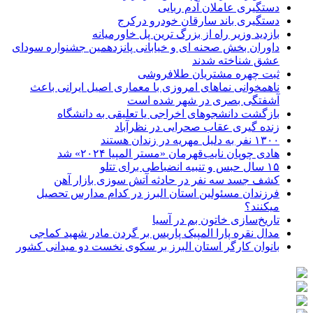
دستگیری عاملان آدم ربایی
دستگیری باند سارقان خودرو درکرج
بازدید وزیر راه از بزرگ ترین پل خاورمیانه
داوران بخش صحنه ای و خیابانی پانزدهمین جشنواره سودای
عشق شناخته شدند
ثبت چهره مشتریان طلافروشی
ناهمخوانی نماهای امروزی با معماری اصیل ایرانی باعث
آشفتگی بصری در شهر شده است
بازگشت دانشجوهای اخراجی یا تعلیقی به دانشگاه
زنده گیری عقاب صحرایی در نظرآباد
۱۳۰۰ نفر به دلیل مهریه در زندان هستند
هادی چوپان نایب‌قهرمان «مستر المپیا ۲۰۲۴» شد
۱۵ سال حبس و تنبیه انضباطی برای تتلو
کشف جسد سه نفر در حادثه آتش سوزی بازار آهن
فرزندان مسئولین استان البرز در کدام مدارس تحصیل
میکنند؟
‌تاریخ‌سازی خاتون بم در آسیا
مدال نقره پارا المپیک پاریس بر گردن مادر شهید کماجی
بانوان کارگر استان البرز بر سکوی نخست دو میدانی کشور