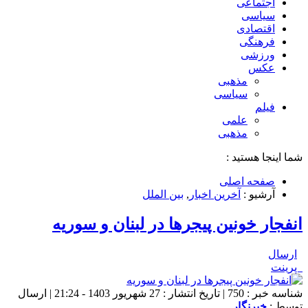
اجتماعی
سیاسی
اقتصادی
فرهنگی
ورزشی
عکس
مذهبی
سیاسی
فیلم
علمی
مذهبی
شما اینجا هستید :
صفحه اصلی
آرشیو :
آخرین اخبار
,
بین الملل
انفجار خونین پیجرها در لبنان و سوریه
ارسال
پرینت
شناسه خبر : 750 | تاریخ انتشار : 27 شهریور 1403 - 21:24 | ارسال
توسط :
خبرنگار