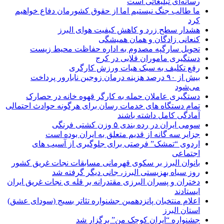
رسانه‌ای تبلیغاتی است
ما طالب جنگ نیستیم اما از حقوق کشورمان دفاع خواهیم
کرد
هشدار سطح زرد و کاهش کیفیت هوای البرز
کنعانی زادگان و همان همیشگی
تحویل سارگپه مصدوم به اداره حفاظت محیط زیست
دستگیری ماموران قلابی در کرج
رفع تکلیف به سبک هیات ورزش کارگری
بیش از ۹۰ درصد هزینه درمان زوجین نابارور پرداخت
می‌شود
دستگیری عاملان حمله به کارگر قهوه خانه در حصارک
تمام دستگاه های خدمات رسان برای هرگونه حوادث احتمالی
آمادگی کامل داشته باشند
سومی ایران در رده بندی ۵ وزن کشتی فرنگی
جزایر سه گانه از قدیم متعلق به ایران بوده است
اردوی “تمشک” فرصتی برای جلوگیری از آسیب های
اجتماعی
بانوان البرز بر سکوی قهرمانی مسابقات نجات غریق کشور
روز سیاه بهزیستی البرز، جانی دیگر گرفته شد
دختران و پسران البرزی مقتدرانه بر قله ی نجات غریق ایران
ایستادند
اعلام منتخبان پانزدهمین جشنواره تئاتر بسیج (سودای عشق)
استان البرز
جشنواره “ایران کوچک من” برگزار شد