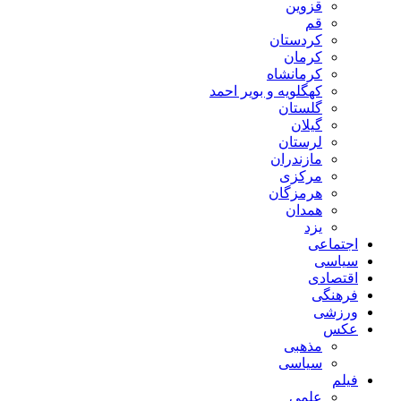
قزوین
قم
کردستان
کرمان
کرمانشاه
کهگلویه و بویر احمد
گلستان
گیلان
لرستان
مازندران
مرکزی
هرمزگان
همدان
یزد
اجتماعی
سیاسی
اقتصادی
فرهنگی
ورزشی
عکس
مذهبی
سیاسی
فیلم
علمی