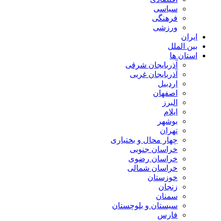
سیاسی
فرهنگی
ورزشی
ایران
بین الملل
استان ها
آذربایجان شرقی
آذربایجان غربی
اردبیل
اصفهان
البرز
ایلام
بوشهر
تهران
چهار محال و بختیاری
خراسان جنوبی
خراسان رضوی
خراسان شمالی
خوزستان
زنجان
سمنان
سیستان و بلوچستان
فارس