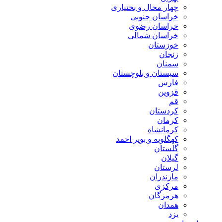
چهار محال و بختیاری
خراسان جنوبی
خراسان رضوی
خراسان شمالی
خوزستان
زنجان
سمنان
سیستان و بلوچستان
فارس
قزوین
قم
کردستان
کرمان
کرمانشاه
کهگلویه و بویر احمد
گلستان
گیلان
لرستان
مازندران
مرکزی
هرمزگان
همدان
یزد