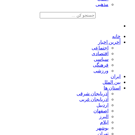
مذهبی
خانه
آخرین اخبار
اجتماعی
اقتصادی
سیاسی
فرهنگی
ورزشی
ایران
بین الملل
استان ها
آذربایجان شرقی
آذربایجان غربی
اردبیل
اصفهان
البرز
ایلام
بوشهر
تهران