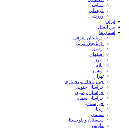
سیاسی
فرهنگی
ورزشی
ایران
بین الملل
استان ها
آذربایجان شرقی
آذربایجان غربی
اردبیل
اصفهان
البرز
ایلام
بوشهر
تهران
چهار محال و بختیاری
خراسان جنوبی
خراسان رضوی
خراسان شمالی
خوزستان
زنجان
سمنان
سیستان و بلوچستان
فارس