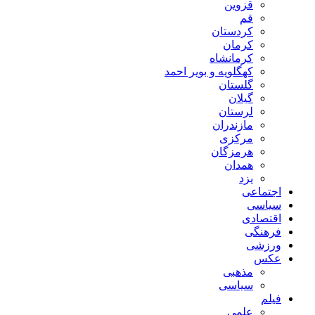
قزوین
قم
کردستان
کرمان
کرمانشاه
کهگلویه و بویر احمد
گلستان
گیلان
لرستان
مازندران
مرکزی
هرمزگان
همدان
یزد
اجتماعی
سیاسی
اقتصادی
فرهنگی
ورزشی
عکس
مذهبی
سیاسی
فیلم
علمی