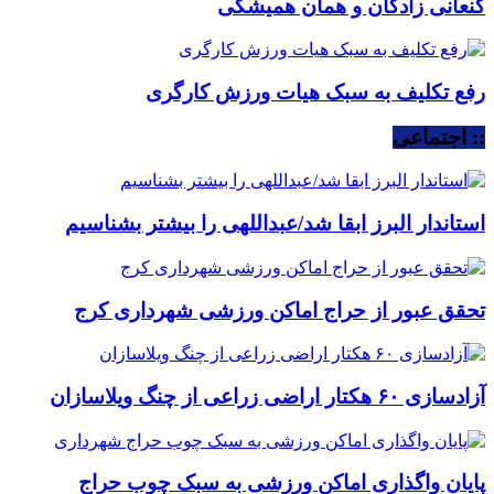
کنعانی زادگان و همان همیشگی
رفع تکلیف به سبک هیات ورزش کارگری
:: اجتماعی
استاندار البرز ابقا شد/عبداللهی را بیشتر بشناسیم
تحقق عبور از حراج اماکن ورزشی شهرداری کرج
آزادسازی ۶۰ هکتار اراضی زراعی از چنگ ویلاسازان
پایان واگذاری اماکن ورزشی به سبک چوب حراج