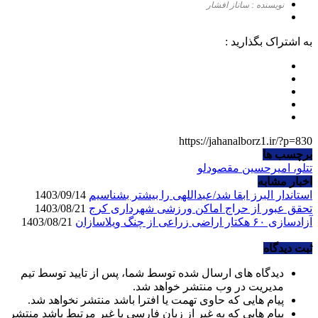
نویسنده : ساناز افشار
به اشتراک بگذارید :
https://jahanalborz1.ir/?p=830
برچسب ها
تتلو، امیرحسین مقصودلو
اخبار مشابه
استاندار البرز ابقا شد/عبداللهی را بیشتر بشناسیم
1403/09/14
تحقق عبور از حراج اماکن ورزشی شهرداری کرج
1403/08/21
آزادسازی ۶۰ هکتار اراضی زراعی از چنگ ویلاسازان
1403/08/21
ثبت دیدگاه
دیدگاه های ارسال شده توسط شما، پس از تایید توسط تیم
مدیریت در وب منتشر خواهد شد.
پیام هایی که حاوی تهمت یا افترا باشد منتشر نخواهد شد.
پیام هایی که به غیر از زبان فارسی یا غیر مرتبط باشد منتشر