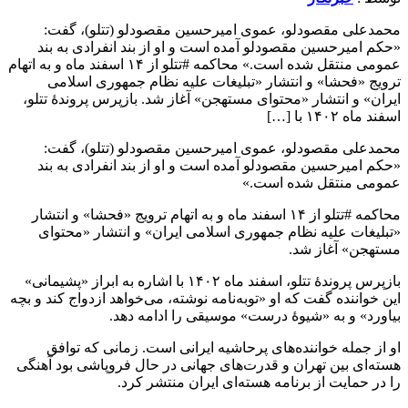
محمدعلی مقصودلو، عموی امیرحسین مقصودلو (تتلو)، گفت:
«حکم امیرحسین مقصودلو آمده است و او از بند انفرادی به بند
عمومی منتقل شده است.» محاکمه #تتلو از ۱۴ اسفند ماه و به اتهام
ترویج «فحشا» و انتشار «تبلیغات علیه نظام جمهوری اسلامی
ایران» و انتشار «محتوای مستهجن» آغاز شد. بازپرس پروندهٔ تتلو،
اسفند ماه ۱۴۰۲ با […]
محمدعلی مقصودلو، عموی امیرحسین مقصودلو (تتلو)، گفت:
«حکم امیرحسین مقصودلو آمده است و او از بند انفرادی به بند
عمومی منتقل شده است.»
محاکمه #تتلو از ۱۴ اسفند ماه و به اتهام ترویج «فحشا» و انتشار
«تبلیغات علیه نظام جمهوری اسلامی ایران» و انتشار «محتوای
مستهجن» آغاز شد.
بازپرس پروندهٔ تتلو، اسفند ماه ۱۴۰۲ با اشاره به ابراز «پشیمانی»
این خواننده گفت که او «توبه‌نامه نوشته، می‌خواهد ازدواج کند و بچه
بیاورد» و به «شیوهٔ درست» موسیقی را ادامه دهد.
او از جمله خواننده‌های پرحاشیه ایرانی است. زمانی که توافق
هسته‌ای بین تهران و قدرت‌های جهانی در حال فروپاشی بود آهنگی
را در حمایت از برنامه هسته‌ای ایران منتشر کرد.