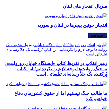
سریال انفجار های لبنان
انفجار خونین پیجرها در لبنان و سوریه
:: سیاسی
رهبر انقلاب در تقریظ کتاب «ایستگاه خیابان روزولت»:
به جنگ روایت‌ها توجه لازم را نکرده‌ایم؛ این کتاب
پُرکننده‌ یک خلأ رسانه‌ای تبلیغاتی است
ما طالب جنگ نیستیم اما از حقوق کشورمان دفاع
خواهیم کرد