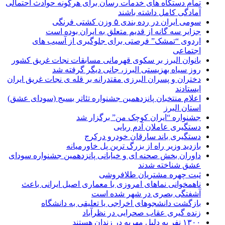
تمام دستگاه های خدمات رسان برای هرگونه حوادث احتمالی
آمادگی کامل داشته باشند
سومی ایران در رده بندی ۵ وزن کشتی فرنگی
جزایر سه گانه از قدیم متعلق به ایران بوده است
اردوی “تمشک” فرصتی برای جلوگیری از آسیب های
اجتماعی
بانوان البرز بر سکوی قهرمانی مسابقات نجات غریق کشور
روز سیاه بهزیستی البرز، جانی دیگر گرفته شد
دختران و پسران البرزی مقتدرانه بر قله ی نجات غریق ایران
ایستادند
اعلام منتخبان پانزدهمین جشنواره تئاتر بسیج (سودای عشق)
استان البرز
جشنواره “ایران کوچک من” برگزار شد
دستگیری عاملان آدم ربایی
دستگیری باند سارقان خودرو درکرج
بازدید وزیر راه از بزرگ ترین پل خاورمیانه
داوران بخش صحنه ای و خیابانی پانزدهمین جشنواره سودای
عشق شناخته شدند
ثبت چهره مشتریان طلافروشی
ناهمخوانی نماهای امروزی با معماری اصیل ایرانی باعث
آشفتگی بصری در شهر شده است
بازگشت دانشجوهای اخراجی یا تعلیقی به دانشگاه
زنده گیری عقاب صحرایی در نظرآباد
۱۳۰۰ نفر به دلیل مهریه در زندان هستند