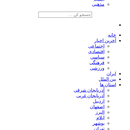
مذهبی
خانه
آخرین اخبار
اجتماعی
اقتصادی
سیاسی
فرهنگی
ورزشی
ایران
بین الملل
استان ها
آذربایجان شرقی
آذربایجان غربی
اردبیل
اصفهان
البرز
ایلام
بوشهر
تهران