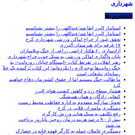
شهرداری
جديدترين ها
استاندار البرز ابقا شد/عبداللهی را بیشتر بشناسیم
استاندار البرز ابقا شد/عبداللهی را بیشتر بشناسیم
تحقق عبور از حراج اماکن ورزشی شهرداری کرج
۱۷ غرفه برای هنرمندان البرزی
آزادسازی ۶۰ هکتار اراضی زراعی از چنگ ویلاسازان
پایان واگذاری اماکن ورزشی به سبک چوب حراج شهرداری
رهبر انقلاب در تقریظ کتاب «ایستگاه خیابان روزولت»: به
جنگ روایت‌ها توجه لازم را نکرده‌ایم؛ این کتاب پُرکننده‌ یک خلأ
رسانه‌ای تبلیغاتی است
ما طالب جنگ نیستیم اما از حقوق کشورمان دفاع خواهیم
کرد
هشدار سطح زرد و کاهش کیفیت هوای البرز
کنعانی زادگان و همان همیشگی
تحویل سارگپه مصدوم به اداره حفاظت محیط زیست
دستگیری ماموران قلابی در کرج
رفع تکلیف به سبک هیات ورزش کارگری
بیش از ۹۰ درصد هزینه درمان زوجین نابارور پرداخت
می‌شود
دستگیری عاملان حمله به کارگر قهوه خانه در حصارک