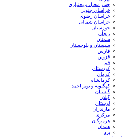
چهار محال و بختیاری
خراسان جنوبی
خراسان رضوی
خراسان شمالی
خوزستان
زنجان
سمنان
سیستان و بلوچستان
فارس
قزوین
قم
کردستان
کرمان
کرمانشاه
کهگلویه و بویر احمد
گلستان
گیلان
لرستان
مازندران
مرکزی
هرمزگان
همدان
یزد