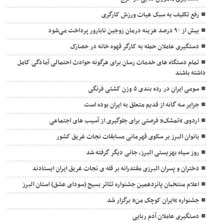
رفع تکلیف به سبک هیات ورزش کارگری
بیش از ۹۰ درصد هزینه درمان زوجین نابارور پرداخت می‌شود
دستگیری عاملان حمله به کارگر قهوه خانه در حصارک
تمام دستگاه های خدمات رسان برای هرگونه حوادث احتمالی آمادگی کامل
داشته باشند
سومی ایران در رده بندی ۵ وزن کشتی فرنگی
جزایر سه گانه از قدیم متعلق به ایران بوده است
اردوی “تمشک” فرصتی برای جلوگیری از آسیب های اجتماعی
بانوان البرز بر سکوی قهرمانی مسابقات نجات غریق کشور
روز سیاه بهزیستی البرز، جانی دیگر گرفته شد
دختران و پسران البرزی مقتدرانه بر قله ی نجات غریق ایران ایستادند
اعلام منتخبان پانزدهمین جشنواره تئاتر بسیج (سودای عشق) استان البرز
جشنواره “ایران کوچک من” برگزار شد
دستگیری عاملان آدم ربایی