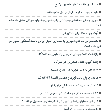
دستگیری باند سارقان خودرو درکرج
بازدید وزیر راه از بزرگ ترین پل خاورمیانه
داوران بخش صحنه ای و خیابانی پانزدهمین جشنواره سودای عشق شناخته
شدند
ثبت چهره مشتریان طلافروشی
ناهمخوانی نماهای امروزی با معماری اصیل ایرانی باعث آشفتگی بصری در
شهر شده است
بازگشت دانشجوهای اخراجی یا تعلیقی به دانشگاه
زنده گیری عقاب صحرایی در نظرآباد
۱۳۰۰ نفر به دلیل مهریه در زندان هستند
هادی چوپان نایب‌قهرمان «مستر المپیا ۲۰۲۴» شد
۱۵ سال حبس و تنبیه انضباطی برای تتلو
کشف جسد سه نفر در حادثه آتش سوزی بازار آهن
فرزندان مسئولین استان البرز در کدام مدارس تحصیل میکنند؟
‌تاریخ‌سازی خاتون بم در آسیا