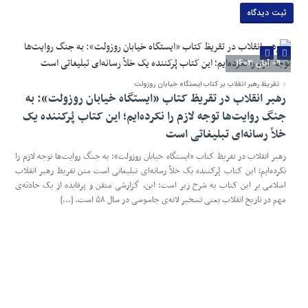
06 آبان 1403
ما طالب جنگ نیستیم اما از حقوق کشورمان دفاع خواهیم
کرد
مسعود پزشکیان رئیس‌جمهور در جلسه هیئت وزیران با اشاره به تجاوز اسرائیل به حریم
هوایی کشورمان گفت: مردم عزیز ما و نظام جمهوری اسلامی در ۴۵ سال گذشته نشان