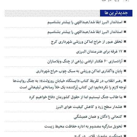
جديدترين ها
استاندار البرز ابقا شد/عبداللهی را بیشتر بشناسیم
استاندار البرز ابقا شد/عبداللهی را بیشتر بشناسیم
تحقق عبور از حراج اماکن ورزشی شهرداری کرج
۱۷ غرفه برای هنرمندان البرزی
آزادسازی ۶۰ هکتار اراضی زراعی از چنگ ویلاسازان
پایان واگذاری اماکن ورزشی به سبک چوب حراج شهرداری
رهبر انقلاب در تقریظ کتاب «ایستگاه خیابان روزولت»: به جنگ روایت‌ها
توجه لازم را نکرده‌ایم؛ این کتاب پُرکننده‌ یک خلأ رسانه‌ای تبلیغاتی است
ما طالب جنگ نیستیم اما از حقوق کشورمان دفاع خواهیم کرد
هشدار سطح زرد و کاهش کیفیت هوای البرز
کنعانی زادگان و همان همیشگی
تحویل سارگپه مصدوم به اداره حفاظت محیط زیست
دستگیری ماموران قلابی در کرج