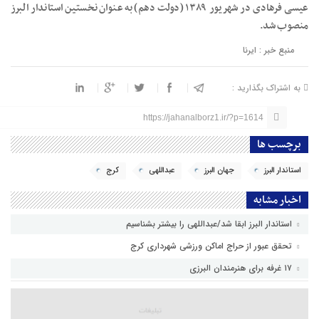
عیسی فرهادی در شهریور ۱۳۸۹ (دولت دهم) به عنوان نخستین استاندار البرز
منصوب شد.
منبع خبر : ایرنا
به اشتراک بگذارید :
https://jahanalborz1.ir/?p=1614
برچسب ها
استاندار البرز
جهان البرز
عبداللهی
کرج
اخبار مشابه
استاندار البرز ابقا شد/عبداللهی را بیشتر بشناسیم
تحقق عبور از حراج اماکن ورزشی شهرداری کرج
۱۷ غرفه برای هنرمندان البرزی