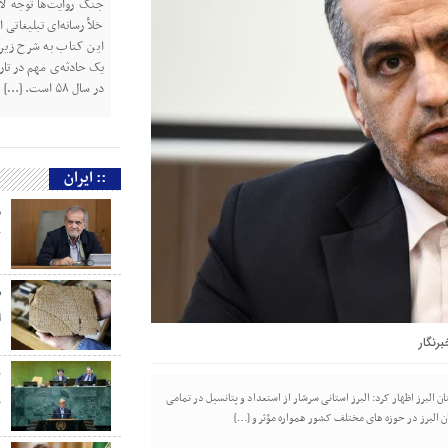
جنگ روایت‌ها توجه لازم
خلأ رسانه‌ای تبلیغاتی
این کتاب به شرح زیر 
یک حادثه‌ی مهم در تار
در سال ۵۸ است. […]
:: ایران
م
ک
س
ا
برنگار
ب
لبرز اظهار کرد: البرز استانی سرشار از استعداد و پتانسیل در تمامی
ر
تان البرز در حوزه های مختلف کشور همواره مؤثر و […]