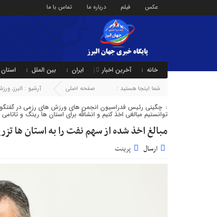
عکس
فیلم
درباره ما
تماس با ما
خانه
آخرین اخبار
ایران
بین الملل
استان 
شما اینجا هستید :
صفحه اصلی
آرشیو :
البرز
,
ورزش
چگینی رئیس فدراسیون انجمن های ورزش های رزمی در گفتگو با خب
توانستیم مبالغی اخذ کنیم و انشالله برای استان ها رینگ و تاتامی 
مبالغ اخذ شده از سهم نفت را به استان ها تزر
ارسال
پرینت