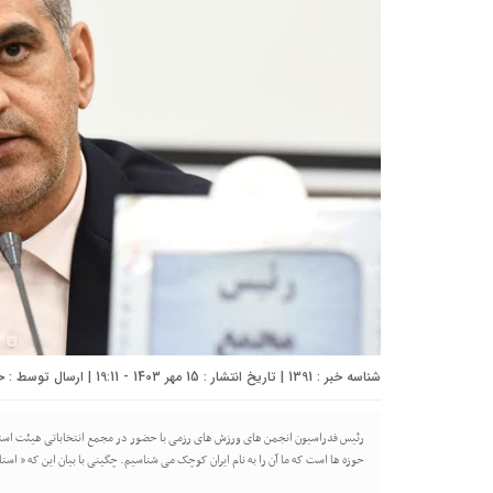
شناسه خبر : 1391 | تاریخ انتشار : 15 مهر 1403 - 19:11 | ارسال توسط :
خ
رئیس فدراسیون انجمن های ورزش های رزمی با حضور در مجمع انتخاباتی هیئت استان ا
حوزه ها است که ما آن را به نام ایران کوچک می شناسیم. چگینی با بیان این که ” اس