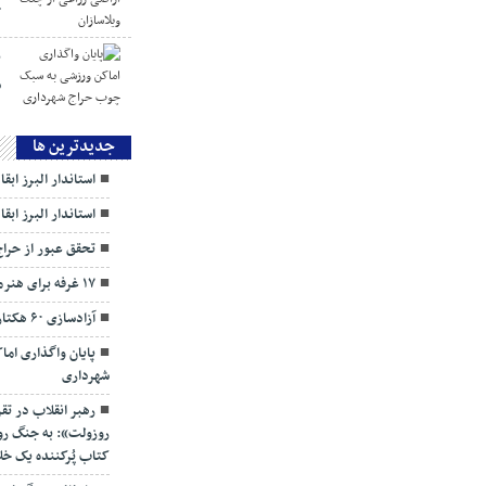
چ
پ
س
جديدترين ها
استاندار البرز ابق
استاندار البرز ابق
تحقق عبور از حرا
۱۷ غرفه برای هنرمندان البرزی
آزادسازی ۶۰ هکتار اراضی زراعی از چنگ ویلاسازان
پایان واگذاری ام
شهرداری
رهبر انقلاب در تق
روزولت»: به جنگ روای
کتاب پُرکننده‌ یک خل