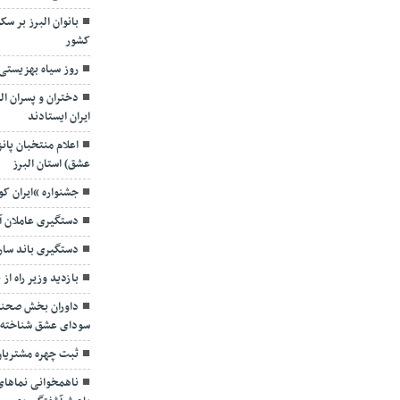
بانوان البرز بر 
کشور
روز سیاه بهزیستی 
دختران و پسران ال
ایران ایستادند
اعلام منتخبان پان
عشق) استان البرز
جشنواره “ایران ک
دستگیری عاملان آ
دستگیری باند سار
بازدید وزیر راه از
داوران بخش صحنه 
سودای عشق شناخته 
ثبت چهره مشتریا
ناهمخوانی نماهای 