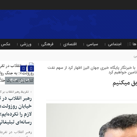
ها
اجتماعی
سیاسی
اقتصادی
فرهنگی
ورزشی
عکس
ی
رنگار پایگاه خبری جهان البرز اظهار کرد از سهم نفت
تامین خواهیم کرد
09 آبان 1403
یق میکنیم
تقریظ رهبر انقلاب بر ک
رهبر انقلاب در 
خیابان روزولت»:
لازم را نکرده‌ایم
رسانه‌ای تبلیغا
رهبر انقلاب در تقریظ