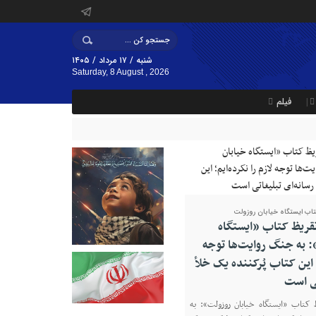
شنبه / ۱۷ مرداد / ۱۴۰۵
Saturday, 8 August , 2026
فیلم
تاب ایستگاه خیابان روزولت
تقریظ کتاب «ایستگاه
 به جنگ روایت‌ها توجه
؛ این کتاب پُرکننده‌ یک خلأ
تی است
 کتاب «ایستگاه خیابان روزولت»: به