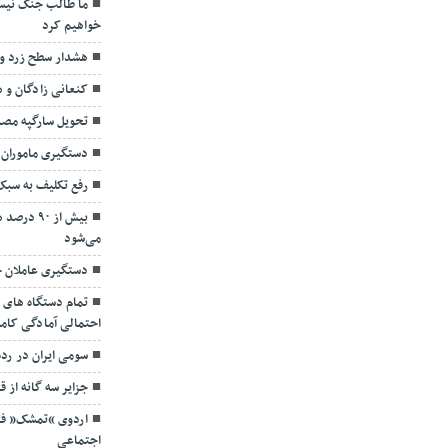
ما طالب جنگ نیست
خواهیم کرد
هشدار سطح زرد و
کنعانی زادگان و
تحویل سارگپه مص
دستگیری ماموران 
رفع تکلیف به سب
بیش از ۹۰
می‌شود
دستگیری عاملان ح
تمام دستگاه های 
احتمالی آمادگی کامل
سومی ایران در رده بندی ۵ وزن
جزایر سه گانه از ق
اردوی “تمشک” فر
اجتماعی