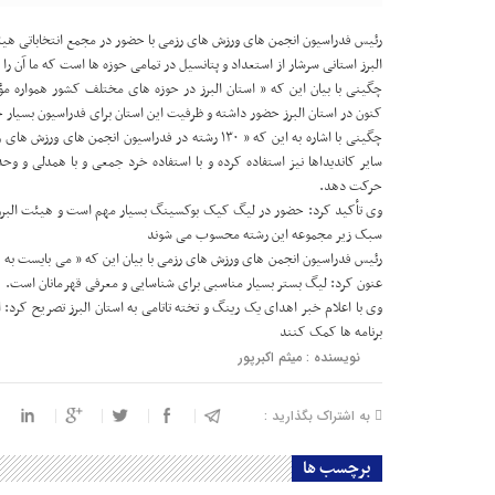
رئیس فدراسیون انجمن های ورزش های رزمی با حضور در مجمع انتخاباتی هیئت
البرز استانی سرشار از استعداد و پتانسیل در تمامی حوزه ها است که ما آن را
چگینی با بیان این که ” استان البرز در حوزه های مختلف کشور همواره مؤث
کنون در استان البرز حضور داشته و ظرفیت این استان برای فدراسیون بسیار
چگینی با اشاره به این که ” ۱۳۰ رشته در فدراسیون ان
سایر کاندیداها نیز استفاده کرده و با استفاده خرد جمعی و با همدلی و 
حرکت دهد.
سبک زیر مجموعه این رشته محسوب می شوند
رئیس فدراسیون انجمن های ورزش های رزمی با بیان این که ” می بایست به ه
عنون کرد: لیگ بستر بسیار مناسبی برای شناسایی و معرفی قهرمانان است.
وی با اعلام خبر اهدای یک رینگ و تخته تاتامی به استان البرز تصریح ک
برنامه ها کمک کنند
نویسنده : میثم اکبرپور
به اشتراک بگذارید :
برچسب ها