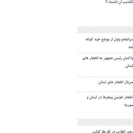
کذیب آن اشتباه !!
رانجام پاول از موضع خود کوتاه
مد
اکنش رئیس جمهور به انفجار های
بنان
ریال انفجار های لبنان
نفجار خونین پیجرها در لبنان و
وریه
هبر انقلاب در تقریظ کتاب