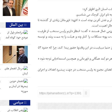
ت
 استان البرز اظهار کرد:
 به نام ایران کوچک می شناسیم.
ر و نقش آفرین بوده است ” افزود: قهرمانان زیادی از گذشته تا
:: بین الملل
 حائز اهمیت است.
جمن های ورزش های رزمی فعال هستند ” گفت: انتظار داریم رئیس منتخب از ظرفیت
س
وحدت رویه مشکلات را کنار زده و هیئت را به سمت رشد و توسعه
آ
وی تأکید کرد: حضور در لیگ کیک بوکسینگ بسیار مهم است و هیئت البرز حتما میبایست در این رقابتها حضور پیدا کند، چرا که حدود ۵۳
و
ل
ر دو بُعد همگانی و قهرمانی و همچنین استعدادیابی توجه شود ”
س
رد: اعضای مجمع به رئیس منتخب در جهت پیشبرد اهداف و اجرای
ا
س
https://jahanalborz1.ir/?p=1391
:: سیاسی
ر