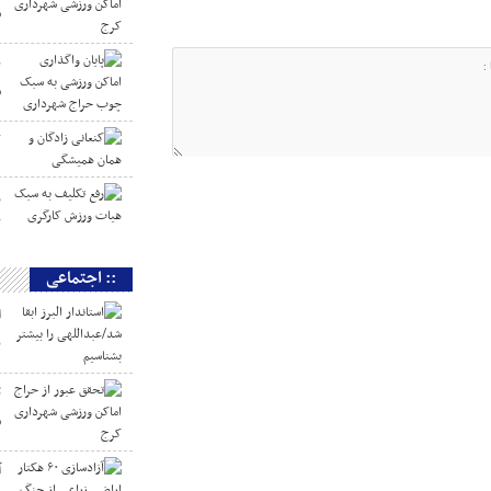
ش
پ
س
ک
ر
ک
:: اجتماعی
ا
ب
ت
ش