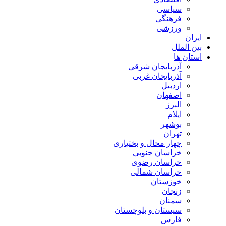
سیاسی
فرهنگی
ورزشی
ایران
بین الملل
استان ها
آذربایجان شرقی
آذربایجان غربی
اردبیل
اصفهان
البرز
ایلام
بوشهر
تهران
چهار محال و بختیاری
خراسان جنوبی
خراسان رضوی
خراسان شمالی
خوزستان
زنجان
سمنان
سیستان و بلوچستان
فارس