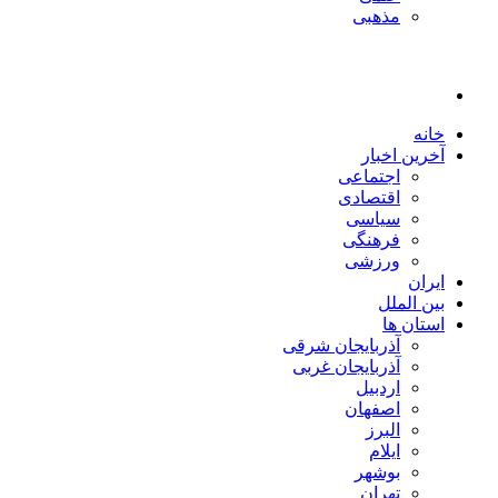
مذهبی
خانه
آخرین اخبار
اجتماعی
اقتصادی
سیاسی
فرهنگی
ورزشی
ایران
بین الملل
استان ها
آذربایجان شرقی
آذربایجان غربی
اردبیل
اصفهان
البرز
ایلام
بوشهر
تهران