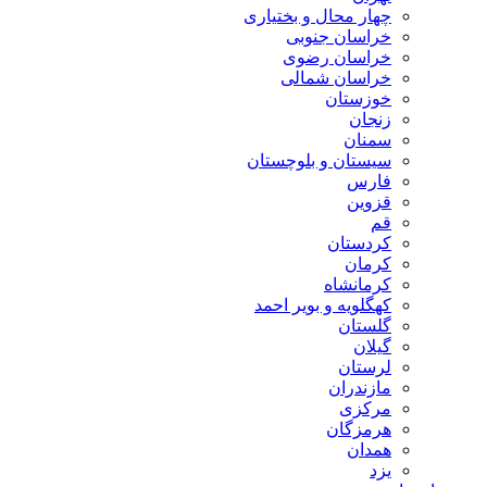
چهار محال و بختیاری
خراسان جنوبی
خراسان رضوی
خراسان شمالی
خوزستان
زنجان
سمنان
سیستان و بلوچستان
فارس
قزوین
قم
کردستان
کرمان
کرمانشاه
کهگلویه و بویر احمد
گلستان
گیلان
لرستان
مازندران
مرکزی
هرمزگان
همدان
یزد