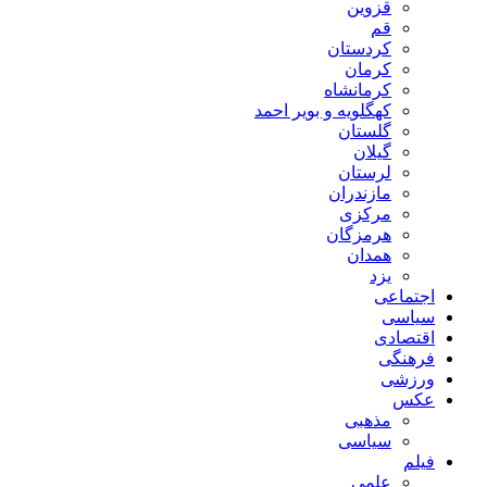
قزوین
قم
کردستان
کرمان
کرمانشاه
کهگلویه و بویر احمد
گلستان
گیلان
لرستان
مازندران
مرکزی
هرمزگان
همدان
یزد
اجتماعی
سیاسی
اقتصادی
فرهنگی
ورزشی
عکس
مذهبی
سیاسی
فیلم
علمی