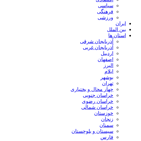
سیاسی
فرهنگی
ورزشی
ایران
بین الملل
استان ها
آذربایجان شرقی
آذربایجان غربی
اردبیل
اصفهان
البرز
ایلام
بوشهر
تهران
چهار محال و بختیاری
خراسان جنوبی
خراسان رضوی
خراسان شمالی
خوزستان
زنجان
سمنان
سیستان و بلوچستان
فارس