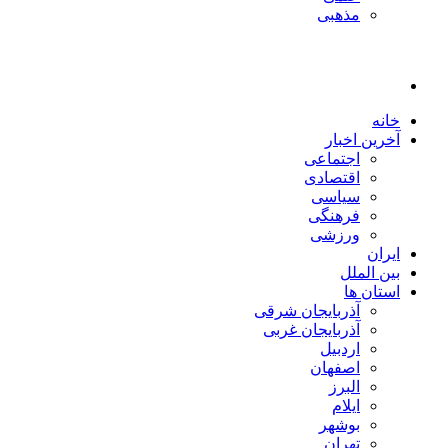
مذهبی
خانه
آخرین اخبار
اجتماعی
اقتصادی
سیاسی
فرهنگی
ورزشی
ایران
بین الملل
استان ها
آذربایجان شرقی
آذربایجان غربی
اردبیل
اصفهان
البرز
ایلام
بوشهر
تهران