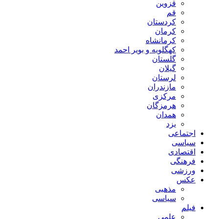
قزوین
قم
کردستان
کرمان
کرمانشاه
کهگلویه و بویر احمد
گلستان
گیلان
لرستان
مازندران
مرکزی
هرمزگان
همدان
یزد
اجتماعی
سیاسی
اقتصادی
فرهنگی
ورزشی
عکس
مذهبی
سیاسی
فیلم
علمی