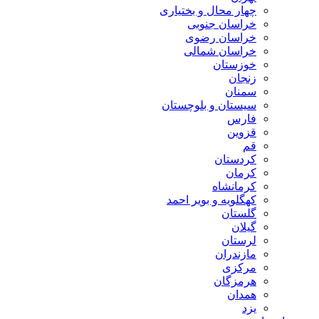
چهار محال و بختیاری
خراسان جنوبی
خراسان رضوی
خراسان شمالی
خوزستان
زنجان
سمنان
سیستان و بلوچستان
فارس
قزوین
قم
کردستان
کرمان
کرمانشاه
کهگلویه و بویر احمد
گلستان
گیلان
لرستان
مازندران
مرکزی
هرمزگان
همدان
یزد