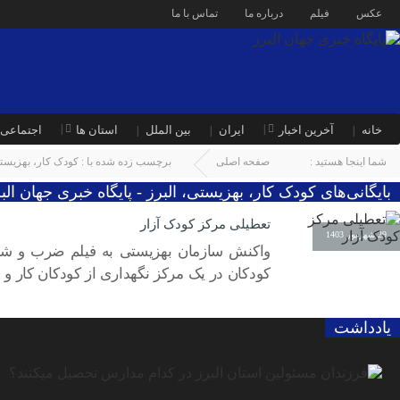
عکس
فیلم
درباره ما
تماس با ما
خانه
آخرین اخبار
ایران
بین الملل
استان ها
اجتماعی
شما اینجا هستید :
صفحه اصلی
برچسب زده شده با : کودک کار، بهزیستی
بایگانی‌های کودک کار، بهزیستی، البرز - پایگاه خبری جهان الب
تعطیلی مرکز کودک آزار
29 شهریور 1403
واکنش سازمان بهزیستی به فیلم ضرب و شتم
کودکان در یک مرکز نگهداری از کودکان کار و
یادداشت