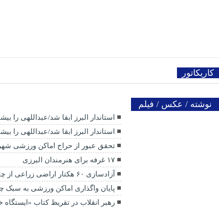
کاریکاتور
نوشته / عکس / فیلم
استاندار البرز ابقا شد/عبداللهی را بی
استاندار البرز ابقا شد/عبداللهی را بی
تحقق عبور از حراج اماکن ورزشی شهر
۱۷ غرفه برای هنرمندان البرزی
آزادسازی ۶۰ هکتار اراضی زراعی از چنگ ویلاسازان
پایان واگذاری اماکن ورزشی به سبک 
رهبر انقلاب در تقریظ کتاب «ایستگاه خیا