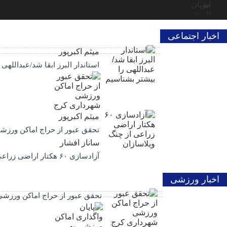
اخبار اجتماعی
میثم اکبرپور
استاندار البرز ابقا شد/عبداللهی
میثم اکبرپور
تحقق عبور از حراج اماکن ورز
ساناز افشار
آزادسازی ۶۰ هکتار اراضی زراعی از چنگ ویلاسازان
اخبار ورزشی
تحقق عبور از حراج اماکن ورزش