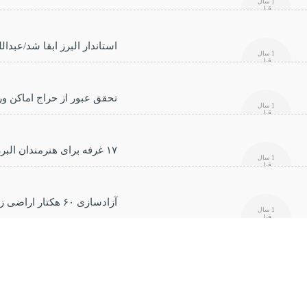
1 سال
قبل
استاندار البرز ابقا شد/عبدا
1 سال
قبل
تحقق عبور از حراج اماکن 
1 سال
قبل
۱۷ غرفه برای هنرمندان البرزی
1 سال
قبل
آزادسازی ۶۰ هکتار اراضی زراعی از چنگ ویلاسازان
1 سال
قبل