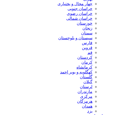
چهار محال و بختیاری
خراسان جنوبی
خراسان رضوی
خراسان شمالی
خوزستان
زنجان
سمنان
سیستان و بلوچستان
فارس
قزوین
قم
کردستان
کرمان
کرمانشاه
کهگلویه و بویر احمد
گلستان
گیلان
لرستان
مازندران
مرکزی
هرمزگان
همدان
یزد