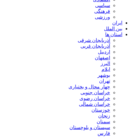
سیاسی
فرهنگی
ورزشی
ایران
بین الملل
استان ها
آذربایجان شرقی
آذربایجان غربی
اردبیل
اصفهان
البرز
ایلام
بوشهر
تهران
چهار محال و بختیاری
خراسان جنوبی
خراسان رضوی
خراسان شمالی
خوزستان
زنجان
سمنان
سیستان و بلوچستان
فارس