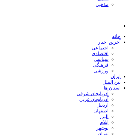
مذهبی
خانه
آخرین اخبار
اجتماعی
اقتصادی
سیاسی
فرهنگی
ورزشی
ایران
بین الملل
استان ها
آذربایجان شرقی
آذربایجان غربی
اردبیل
اصفهان
البرز
ایلام
بوشهر
تهران