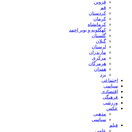
قزوین
قم
کردستان
کرمان
کرمانشاه
کهگلویه و بویر احمد
گلستان
گیلان
لرستان
مازندران
مرکزی
هرمزگان
همدان
یزد
اجتماعی
سیاسی
اقتصادی
فرهنگی
ورزشی
عکس
مذهبی
سیاسی
فیلم
علمی