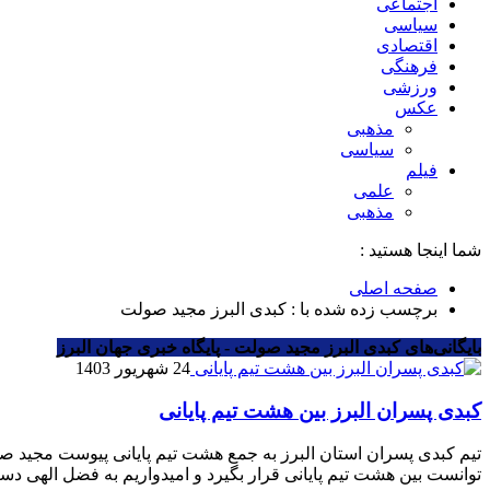
اجتماعی
سیاسی
اقتصادی
فرهنگی
ورزشی
عکس
مذهبی
سیاسی
فیلم
علمی
مذهبی
شما اینجا هستید :
صفحه اصلی
برچسب زده شده با : کبدی البرز مجید صولت
بایگانی‌های کبدی البرز مجید صولت - پایگاه خبری جهان البرز
24 شهریور 1403
کبدی پسران البرز بین هشت تیم پایانی
تیم کبدی پسران استان البرز به جمع هشت تیم پایانی پیوست مجید ص
توانست بین هشت تیم پایانی قرار بگیرد و امیدواریم به فضل الهی دست