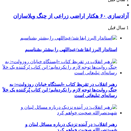
آزادسازی ۶۰ هکتار اراضی زراعی از چنگ ویلاسازان
1 سال
قبل
استاندار البرز ابقا شد/عبداللهی را بیشتر بشناسیم
رهبر انقلاب در تقریظ کتاب «ایستگاه خیابان روزولت»: به
جنگ روایت‌ها توجه لازم را نکرده‌ایم؛ این کتاب پُرکننده‌ یک خلأ
رسانه‌ای تبلیغاتی است
رهبر انقلاب: در آینده نزدیک درباره مسائل لبنان و
شهیدنصرالله صحبت خواهم کرد