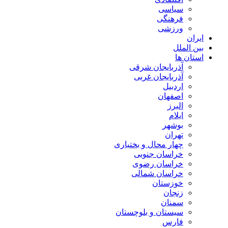
سیاسی
فرهنگی
ورزشی
ایران
بین الملل
استان ها
آذربایجان شرقی
آذربایجان غربی
اردبیل
اصفهان
البرز
ایلام
بوشهر
تهران
چهار محال و بختیاری
خراسان جنوبی
خراسان رضوی
خراسان شمالی
خوزستان
زنجان
سمنان
سیستان و بلوچستان
فارس