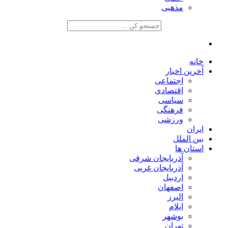
مذهبی
خانه
آخرین اخبار
اجتماعی
اقتصادی
سیاسی
فرهنگی
ورزشی
ایران
بین الملل
استان ها
آذربایجان شرقی
آذربایجان غربی
اردبیل
اصفهان
البرز
ایلام
بوشهر
تهران