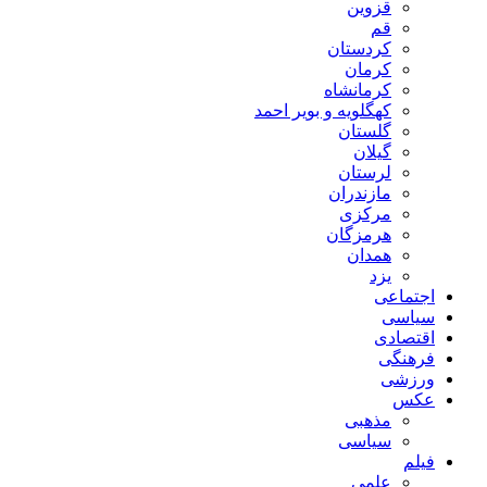
قزوین
قم
کردستان
کرمان
کرمانشاه
کهگلویه و بویر احمد
گلستان
گیلان
لرستان
مازندران
مرکزی
هرمزگان
همدان
یزد
اجتماعی
سیاسی
اقتصادی
فرهنگی
ورزشی
عکس
مذهبی
سیاسی
فیلم
علمی