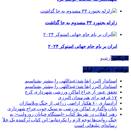
زلزله بجنورد ۳۳ مصدوم به جا گذاشت
ایران بر بام جام جهانی اسنوکر ۲۰۲۴
کاریکاتور
آرشیو
نوشته / عکس / فیلم
استاندار البرز ابقا شد/عبداللهی را بیشتر بشناسیم
استاندار البرز ابقا شد/عبداللهی را بیشتر بشناسیم
تحقق عبور از حراج اماکن ورزشی شهرداری کرج
۱۷ غرفه برای هنرمندان البرزی
آزادسازی ۶۰ هکتار اراضی زراعی از چنگ ویلاسازان
پایان واگذاری اماکن ورزشی به سبک چوب حراج شهرداری
رهبر انقلاب در تقریظ کتاب «ایستگاه خیابان روزولت»: به
جنگ روایت‌ها توجه لازم را نکرده‌ایم؛ این کتاب پُرکننده‌ یک خلأ
رسانه‌ای تبلیغاتی است