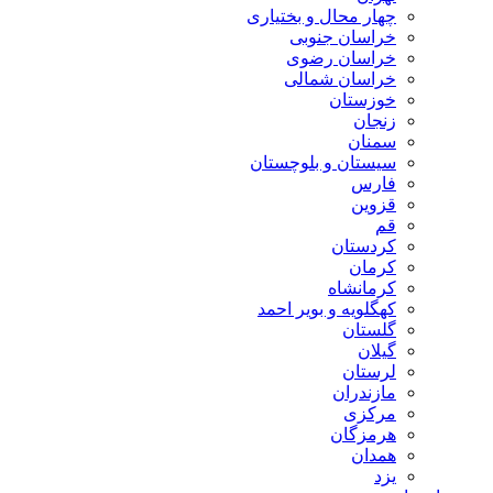
چهار محال و بختیاری
خراسان جنوبی
خراسان رضوی
خراسان شمالی
خوزستان
زنجان
سمنان
سیستان و بلوچستان
فارس
قزوین
قم
کردستان
کرمان
کرمانشاه
کهگلویه و بویر احمد
گلستان
گیلان
لرستان
مازندران
مرکزی
هرمزگان
همدان
یزد