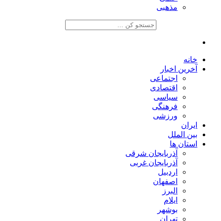
مذهبی
خانه
آخرین اخبار
اجتماعی
اقتصادی
سیاسی
فرهنگی
ورزشی
ایران
بین الملل
استان ها
آذربایجان شرقی
آذربایجان غربی
اردبیل
اصفهان
البرز
ایلام
بوشهر
تهران