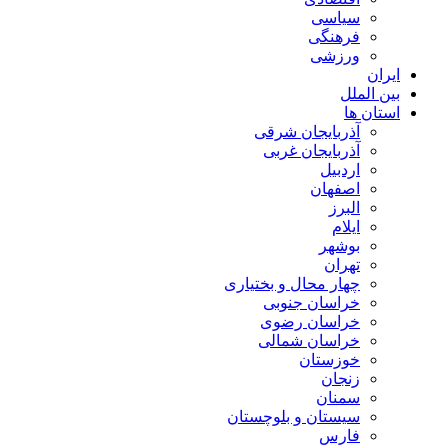
سیاسی
فرهنگی
ورزشی
ایران
بین الملل
استان ها
آذربایجان شرقی
آذربایجان غربی
اردبیل
اصفهان
البرز
ایلام
بوشهر
تهران
چهار محال و بختیاری
خراسان جنوبی
خراسان رضوی
خراسان شمالی
خوزستان
زنجان
سمنان
سیستان و بلوچستان
فارس