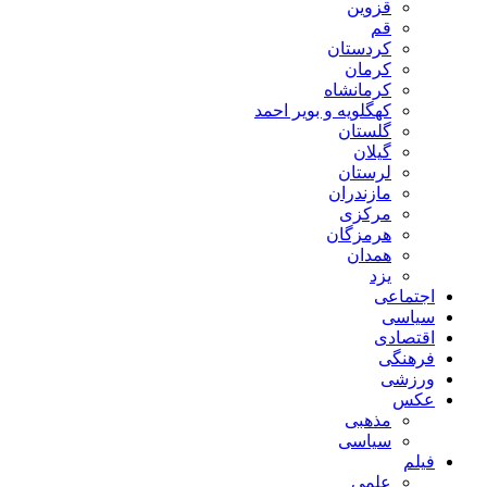
قزوین
قم
کردستان
کرمان
کرمانشاه
کهگلویه و بویر احمد
گلستان
گیلان
لرستان
مازندران
مرکزی
هرمزگان
همدان
یزد
اجتماعی
سیاسی
اقتصادی
فرهنگی
ورزشی
عکس
مذهبی
سیاسی
فیلم
علمی