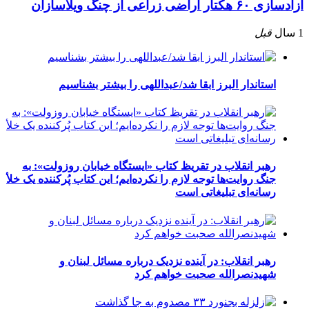
آزادسازی ۶۰ هکتار اراضی زراعی از چنگ ویلاسازان
1 سال
قبل
استاندار البرز ابقا شد/عبداللهی را بیشتر بشناسیم
رهبر انقلاب در تقریظ کتاب «ایستگاه خیابان روزولت»: به
جنگ روایت‌ها توجه لازم را نکرده‌ایم؛ این کتاب پُرکننده‌ یک خلأ
رسانه‌ای تبلیغاتی است
رهبر انقلاب: در آینده نزدیک درباره مسائل لبنان و
شهیدنصرالله صحبت خواهم کرد