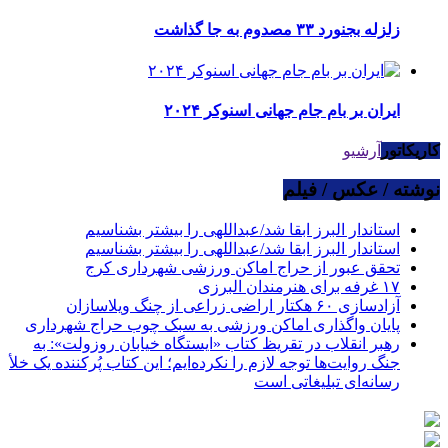
زلزله بجنورد ۳۳ مصدوم به جا گذاشت
ایران بر بام جام جهانی اسنوکر ۲۰۲۴
کاریکاتور
آرشیو
نوشته / عکس / فیلم
استاندار البرز ابقا شد/عبداللهی را بیشتر بشناسیم
استاندار البرز ابقا شد/عبداللهی را بیشتر بشناسیم
تحقق عبور از حراج اماکن ورزشی شهرداری کرج
۱۷ غرفه برای هنرمندان البرزی
آزادسازی ۶۰ هکتار اراضی زراعی از چنگ ویلاسازان
پایان واگذاری اماکن ورزشی به سبک چوب حراج شهرداری
رهبر انقلاب در تقریظ کتاب «ایستگاه خیابان روزولت»: به
جنگ روایت‌ها توجه لازم را نکرده‌ایم؛ این کتاب پُرکننده‌ یک خلأ
رسانه‌ای تبلیغاتی است