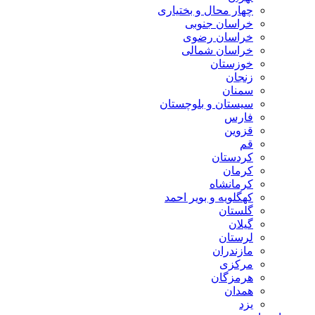
چهار محال و بختیاری
خراسان جنوبی
خراسان رضوی
خراسان شمالی
خوزستان
زنجان
سمنان
سیستان و بلوچستان
فارس
قزوین
قم
کردستان
کرمان
کرمانشاه
کهگلویه و بویر احمد
گلستان
گیلان
لرستان
مازندران
مرکزی
هرمزگان
همدان
یزد