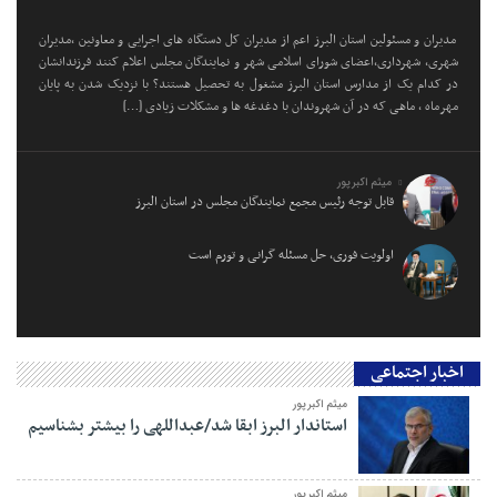
مدیران و مسئولین استان البرز اعم از مدیران کل دستگاه های اجرایی و معاونین ،مدیران
شهری، شهرداری،اعضای شورای اسلامی شهر و نمایندگان مجلس اعلام کنند فرزندانشان
در کدام یک از مدارس استان البرز مشغول به تحصیل هستند؟ با نزدیک شدن به پایان
مهرماه ، ماهی که در آن شهروندان با دغدغه ها و مشکلات زیادی […]
میثم اکبرپور
قابل توجه رئیس مجمع نمایندگان مجلس در استان البرز
اولویت فوری، حل مسئله گرانی و تورم است
اخبار اجتماعی
میثم اکبرپور
استاندار البرز ابقا شد/عبداللهی را بیشتر بشناسیم
میثم اکبرپور