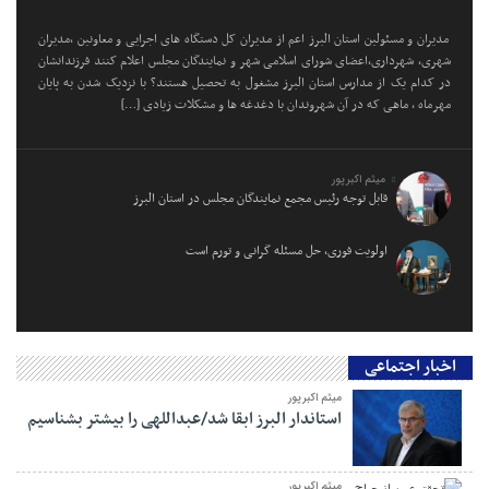
مدیران و مسئولین استان البرز اعم از مدیران کل دستگاه های اجرایی و معاونین ،مدیران
شهری، شهرداری،اعضای شورای اسلامی شهر و نمایندگان مجلس اعلام کنند فرزندانشان
در کدام یک از مدارس استان البرز مشغول به تحصیل هستند؟ با نزدیک شدن به پایان
مهرماه ، ماهی که در آن شهروندان با دغدغه ها و مشکلات زیادی […]
میثم اکبرپور
قابل توجه رئیس مجمع نمایندگان مجلس در استان البرز
اولویت فوری، حل مسئله گرانی و تورم است
اخبار اجتماعی
میثم اکبرپور
استاندار البرز ابقا شد/عبداللهی را بیشتر بشناسیم
میثم اکبرپور