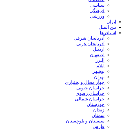
سیاسی
فرهنگی
ورزشی
ایران
بین الملل
استان ها
آذربایجان شرقی
آذربایجان غربی
اردبیل
اصفهان
البرز
ایلام
بوشهر
تهران
چهار محال و بختیاری
خراسان جنوبی
خراسان رضوی
خراسان شمالی
خوزستان
زنجان
سمنان
سیستان و بلوچستان
فارس