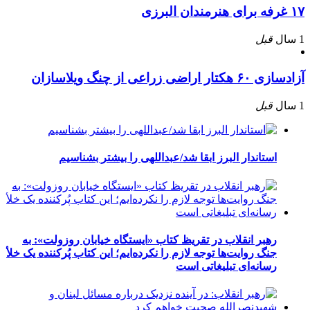
۱۷ غرفه برای هنرمندان البرزی
1 سال
قبل
آزادسازی ۶۰ هکتار اراضی زراعی از چنگ ویلاسازان
1 سال
قبل
استاندار البرز ابقا شد/عبداللهی را بیشتر بشناسیم
رهبر انقلاب در تقریظ کتاب «ایستگاه خیابان روزولت»: به
جنگ روایت‌ها توجه لازم را نکرده‌ایم؛ این کتاب پُرکننده‌ یک خلأ
رسانه‌ای تبلیغاتی است