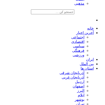
مذهبی
خانه
آخرین اخبار
اجتماعی
اقتصادی
سیاسی
فرهنگی
ورزشی
ایران
بین الملل
استان ها
آذربایجان شرقی
آذربایجان غربی
اردبیل
اصفهان
البرز
ایلام
بوشهر
تهران