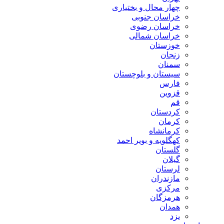
چهار محال و بختیاری
خراسان جنوبی
خراسان رضوی
خراسان شمالی
خوزستان
زنجان
سمنان
سیستان و بلوچستان
فارس
قزوین
قم
کردستان
کرمان
کرمانشاه
کهگلویه و بویر احمد
گلستان
گیلان
لرستان
مازندران
مرکزی
هرمزگان
همدان
یزد