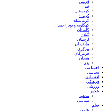
قزوین
قم
کردستان
کرمان
کرمانشاه
کهگلویه و بویر احمد
گلستان
گیلان
لرستان
مازندران
مرکزی
هرمزگان
همدان
یزد
اجتماعی
سیاسی
اقتصادی
فرهنگی
ورزشی
عکس
مذهبی
سیاسی
فیلم
علمی