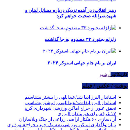
رهبر انقلاب: در آینده نزدیک درباره مسائل لبنان و
شهیدنصرالله صحبت خواهم کرد
زلزله بجنورد ۳۳ مصدوم به جا گذاشت
ایران بر بام جام جهانی اسنوکر ۲۰۲۴
کاریکاتور
آرشیو
نوشته / عکس / فیلم
استاندار البرز ابقا شد/عبداللهی را بیشتر بشناسیم
استاندار البرز ابقا شد/عبداللهی را بیشتر بشناسیم
تحقق عبور از حراج اماکن ورزشی شهرداری کرج
۱۷ غرفه برای هنرمندان البرزی
آزادسازی ۶۰ هکتار اراضی زراعی از چنگ ویلاسازان
پایان واگذاری اماکن ورزشی به سبک چوب حراج شهرداری