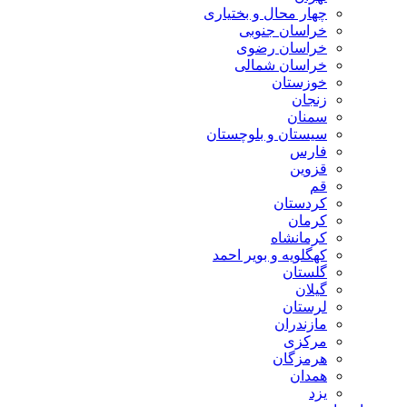
چهار محال و بختیاری
خراسان جنوبی
خراسان رضوی
خراسان شمالی
خوزستان
زنجان
سمنان
سیستان و بلوچستان
فارس
قزوین
قم
کردستان
کرمان
کرمانشاه
کهگلویه و بویر احمد
گلستان
گیلان
لرستان
مازندران
مرکزی
هرمزگان
همدان
یزد