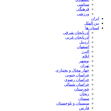
سیاسی
فرهنگی
ورزشی
ایران
بین الملل
استان ها
آذربایجان شرقی
آذربایجان غربی
اردبیل
اصفهان
البرز
ایلام
بوشهر
تهران
چهار محال و بختیاری
خراسان جنوبی
خراسان رضوی
خراسان شمالی
خوزستان
زنجان
سمنان
سیستان و بلوچستان
فارس