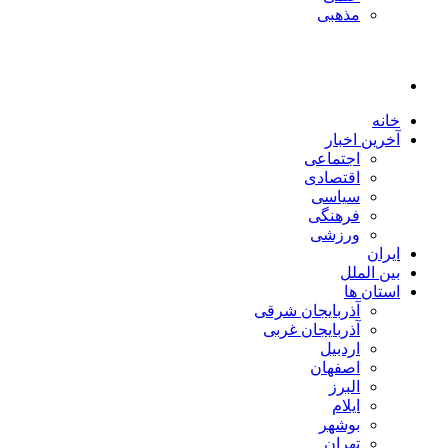
مذهبی
خانه
آخرین اخبار
اجتماعی
اقتصادی
سیاسی
فرهنگی
ورزشی
ایران
بین الملل
استان ها
آذربایجان شرقی
آذربایجان غربی
اردبیل
اصفهان
البرز
ایلام
بوشهر
تهران