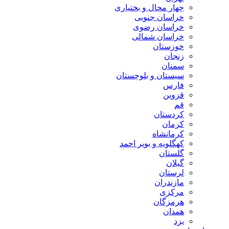
چهار محال و بختیاری
خراسان جنوبی
خراسان رضوی
خراسان شمالی
خوزستان
زنجان
سمنان
سیستان و بلوچستان
فارس
قزوین
قم
کردستان
کرمان
کرمانشاه
کهگلویه و بویر احمد
گلستان
گیلان
لرستان
مازندران
مرکزی
هرمزگان
همدان
یزد