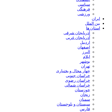
سیاسی
فرهنگی
ورزشی
ایران
بین الملل
استان ها
آذربایجان شرقی
آذربایجان غربی
اردبیل
اصفهان
البرز
ایلام
بوشهر
تهران
چهار محال و بختیاری
خراسان جنوبی
خراسان رضوی
خراسان شمالی
خوزستان
زنجان
سمنان
سیستان و بلوچستان
فارس