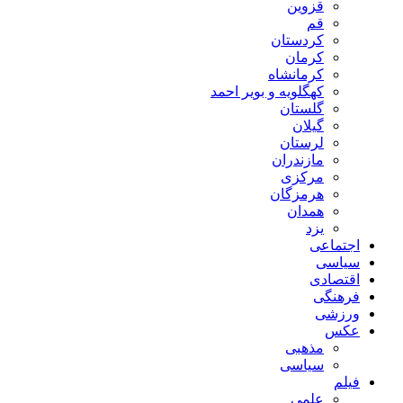
قزوین
قم
کردستان
کرمان
کرمانشاه
کهگلویه و بویر احمد
گلستان
گیلان
لرستان
مازندران
مرکزی
هرمزگان
همدان
یزد
اجتماعی
سیاسی
اقتصادی
فرهنگی
ورزشی
عکس
مذهبی
سیاسی
فیلم
علمی