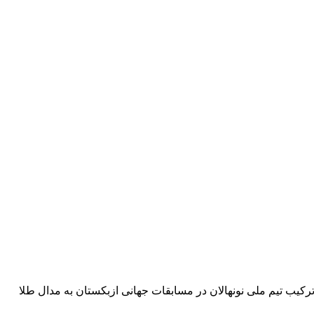
باسی ملی‌پوش تیم ملی تکواندو نوجوانان ایران به کشور آلمان مهاجرت کرد. ابوالفضل عباسی برای اولین بار در سال ۱۳۹۸ در ترکیب تیم ملی نونهالان در مسابقات جهانی ازبکستان به مدال طلا