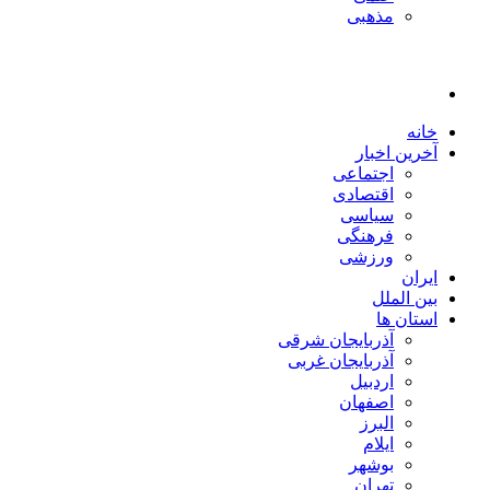
مذهبی
خانه
آخرین اخبار
اجتماعی
اقتصادی
سیاسی
فرهنگی
ورزشی
ایران
بین الملل
استان ها
آذربایجان شرقی
آذربایجان غربی
اردبیل
اصفهان
البرز
ایلام
بوشهر
تهران