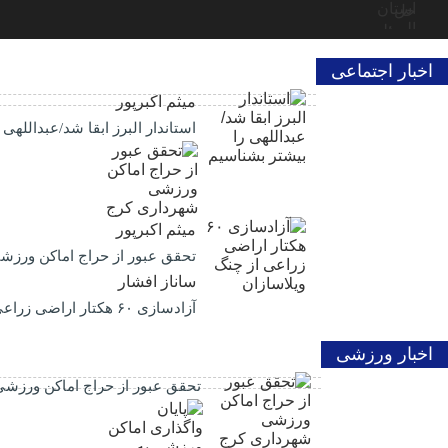
اخبار اجتماعی
میثم اکبرپور
استاندار البرز ابقا شد/عبداللهی
میثم اکبرپور
تحقق عبور از حراج اماکن ورز
ساناز افشار
آزادسازی ۶۰ هکتار اراضی زراعی از چنگ ویلاسازان
اخبار ورزشی
تحقق عبور از حراج اماکن ورزش