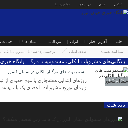
عکس
فیلم
درباره ما
تماس با ما
خانه
آخرین اخبار
ایران
بین الملل
استان ها
اجتماعی
شما اینجا هستید :
صفحه اصلی
برچسب زده شده با : مشروبات الکلی،
بایگانی‌های مشروبات الکلی، مسمومیت، مرگ - پایگاه خبری ج
مسمومیت های مرگبار الکلی در شمال کشور
روزهای ابتدایی هفته‌جاری با موج جدیدی از 
09 مهر 1403
و زمان توزیع مشروبات، اعضای یک باند پشت 
یادداشت