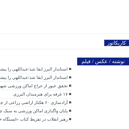
کاریکاتور
نوشته / عکس / فیلم
استاندار البرز ابقا شد/عبداللهی را بی
استاندار البرز ابقا شد/عبداللهی را بی
تحقق عبور از حراج اماکن ورزشی شهر
۱۷ غرفه برای هنرمندان البرزی
آزادسازی ۶۰ هکتار اراضی زراعی از چنگ ویلاسازان
پایان واگذاری اماکن ورزشی به سبک 
رهبر انقلاب در تقریظ کتاب «ایستگاه خیا