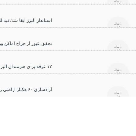
1 سال
قبل
استاندار البرز ابقا شد/عبدا
1 سال
قبل
تحقق عبور از حراج اماکن 
1 سال
قبل
۱۷ غرفه برای هنرمندان البرزی
1 سال
قبل
آزادسازی ۶۰ هکتار اراضی زراعی از چنگ ویلاسازان
1 سال
قبل