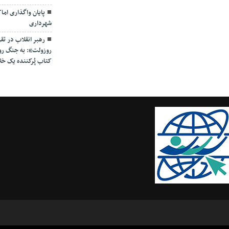
پایان واگذاری ام
شهرداری
رهبر انقلاب در تق
روزولت»: به جنگ روای
کتاب پُرکننده‌ یک خل