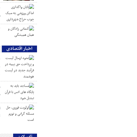
پ
س
ک
اخبار اقتصادی
ن
ب
ه
م
ق
ا
ت
تایم لاین