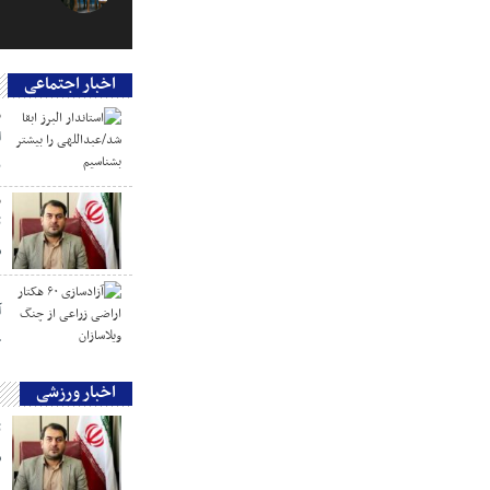
اخبار اجتماعی
م
ا
ب
م
ت
ش
س
چ
اخبار ورزشی
ت
ش