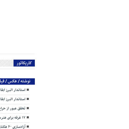
کاریکاتور
نوشته / عکس / فیل
استاندار البرز ابق
استاندار البرز ابق
تحقق عبور از حرا
۱۷ غرفه برای هنرمندان البرزی
آزادسازی ۶۰ هکتار اراضی زراعی از چنگ ویلاسازان