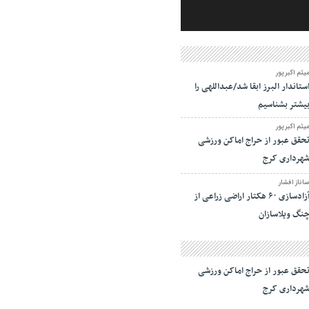
یثم اکبرپور
ستاندار البرز ابقا شد/عبداللهی را
یشتر بشناسیم
یثم اکبرپور
حقق عبور از حراج اماکن ورزشی
هرداری کرج
اناز افشار
آزادسازی ۶۰ هکتار اراضی زراعی از
نگ ویلاسازان
حقق عبور از حراج اماکن ورزشی
هرداری کرج