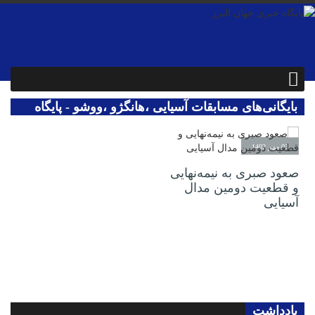
بایگانی‌های مسابقات آسیایی ،هانگژو ،ووشو - پایگاه
خبری جهان البرز
03 مهر 1402
صعود صبری به نیمه‌نهایی
و قطعیت دومین مدال
آسیایی
یادداشت