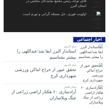
قابل توجه رئیس مجمع نمایندگان مجلس در
استان البرز
اولویت فوری، حل مسئله گرانی و تورم است
اخبار اجتماعی
میثم اکبرپور
استاندار البرز ابقا شد/عبداللهی را
بیشتر بشناسیم
میثم اکبرپور
تحقق عبور از حراج اماکن ورزشی
شهرداری کرج
ساناز افشار
آزادسازی ۶۰ هکتار اراضی زراعی از
چنگ ویلاسازان