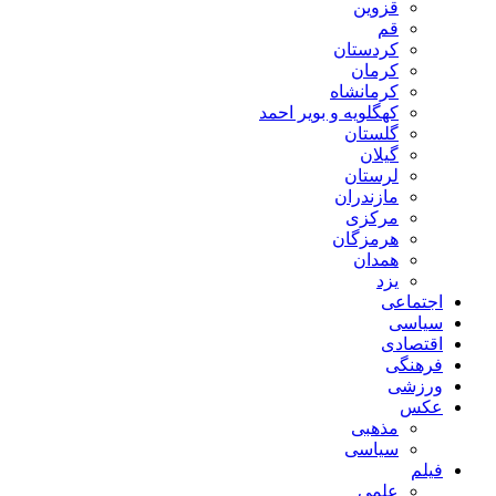
قزوین
قم
کردستان
کرمان
کرمانشاه
کهگلویه و بویر احمد
گلستان
گیلان
لرستان
مازندران
مرکزی
هرمزگان
همدان
یزد
اجتماعی
سیاسی
اقتصادی
فرهنگی
ورزشی
عکس
مذهبی
سیاسی
فیلم
علمی