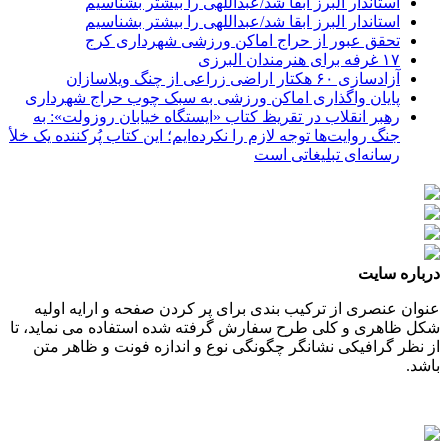
استاندار البرز ابقا شد/عبداللهی را بیشتر بشناسیم
استاندار البرز ابقا شد/عبداللهی را بیشتر بشناسیم
تحقق عبور از حراج اماکن ورزشی شهرداری کرج
۱۷ غرفه برای هنرمندان البرزی
آزادسازی ۶۰ هکتار اراضی زراعی از چنگ ویلاسازان
پایان واگذاری اماکن ورزشی به سبک چوب حراج شهرداری
رهبر انقلاب در تقریظ کتاب «ایستگاه خیابان روزولت»: به
جنگ روایت‌ها توجه لازم را نکرده‌ایم؛ این کتاب پُرکننده‌ یک خلأ
رسانه‌ای تبلیغاتی است
درباره سایت
عنوان عنصری از ترکیب بندی برای پر کردن صفحه و ارایه اولیه
شکل ظاهری و کلی طرح سفارش گرفته شده استفاده می نماید، تا
از نظر گرافیکی نشانگر چگونگی نوع و اندازه فونت و ظاهر متن
باشد.