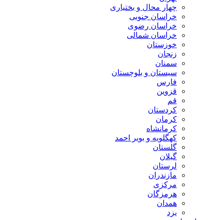
چهار محال و بختیاری
خراسان جنوبی
خراسان رضوی
خراسان شمالی
خوزستان
زنجان
سمنان
سیستان و بلوچستان
فارس
قزوین
قم
کردستان
کرمان
کرمانشاه
کهگلویه و بویر احمد
گلستان
گیلان
لرستان
مازندران
مرکزی
هرمزگان
همدان
یزد