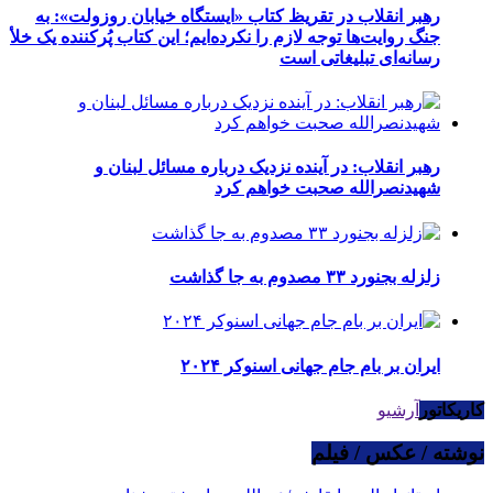
رهبر انقلاب در تقریظ کتاب «ایستگاه خیابان روزولت»: به
جنگ روایت‌ها توجه لازم را نکرده‌ایم؛ این کتاب پُرکننده‌ یک خلأ
رسانه‌ای تبلیغاتی است
رهبر انقلاب: در آینده نزدیک درباره مسائل لبنان و
شهیدنصرالله صحبت خواهم کرد
زلزله بجنورد ۳۳ مصدوم به جا گذاشت
ایران بر بام جام جهانی اسنوکر ۲۰۲۴
کاریکاتور
آرشیو
نوشته / عکس / فیلم