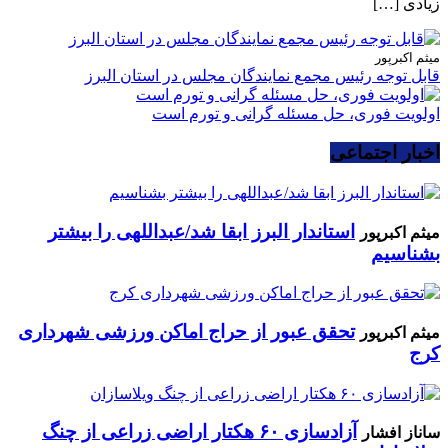
زیادی […]
میثم اکبرپور
قابل توجه رئیس مجمع نمایندگان مجلس در استان البرز
اولویت فوری، حل مسئله گرانی و تورم است
اخبار اجتماعی
استاندار البرز ابقا شد/عبداللهی را بیشتر
میثم اکبرپور
بشناسیم
تحقق عبور از حراج اماکن ورزشی شهرداری
میثم اکبرپور
کرج
آزادسازی ۶۰ هکتار اراضی زراعی از چنگ
ساناز افشار