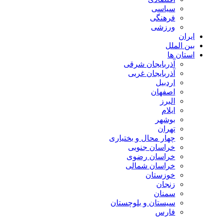
سیاسی
فرهنگی
ورزشی
ایران
بین الملل
استان ها
آذربایجان شرقی
آذربایجان غربی
اردبیل
اصفهان
البرز
ایلام
بوشهر
تهران
چهار محال و بختیاری
خراسان جنوبی
خراسان رضوی
خراسان شمالی
خوزستان
زنجان
سمنان
سیستان و بلوچستان
فارس