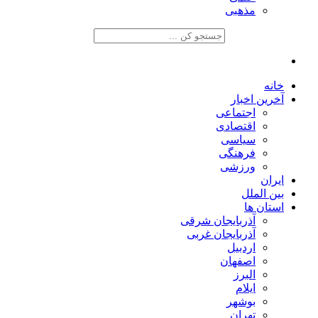
مذهبی
خانه
آخرین اخبار
اجتماعی
اقتصادی
سیاسی
فرهنگی
ورزشی
ایران
بین الملل
استان ها
آذربایجان شرقی
آذربایجان غربی
اردبیل
اصفهان
البرز
ایلام
بوشهر
تهران